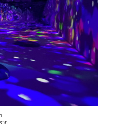
นำ
าจาก