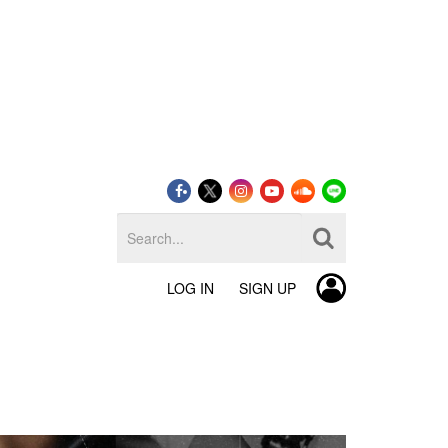
LOG IN
SIGN UP