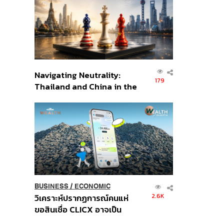
อินโดนีเซีย
Navigating Neutrality:
179
Thailand and China in the
Age of a New Global
Order
BUSINESS
/
ECONOMIC
2.6K
วิเคราะห์ปรากฏการณ์คนแห่
ขอสินเชื่อ CLICX อาจเป็น
เพียงยอดภูเขาน้ำแข็ง ของ