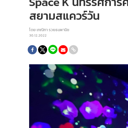
Space K นิทรรศการศิลป
สยามสแควร์วัน
โดย
เกณิกา รวยธนพานิช
30.12.2022