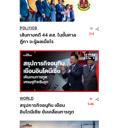
POLITICS
214
เส้นทางคดี 44 สส. ในชั้นศาล
ฎีกา จะรู้ผลเมื่อไร
WORLD
546
สรุปภารกิจอนุทิน เยือน
อินโดนีเซีย ขับเคลื่อนการทูต
เศรษฐกิจเชิงรุก ประกาศหุ้น
ส่วนยุทธศาสตร์ไทย –