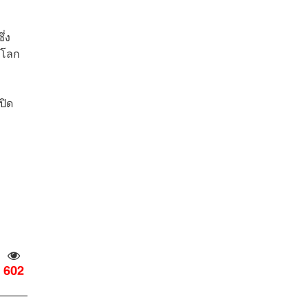
ึ่ง
นโลก
ปิด
602