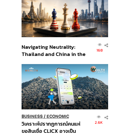
อินโดนีเซีย
Navigating Neutrality:
168
Thailand and China in the
Age of a New Global
Order
BUSINESS
/
ECONOMIC
2.6K
วิเคราะห์ปรากฏการณ์คนแห่
ขอสินเชื่อ CLICX อาจเป็น
เพียงยอดภูเขาน้ำแข็ง ของ