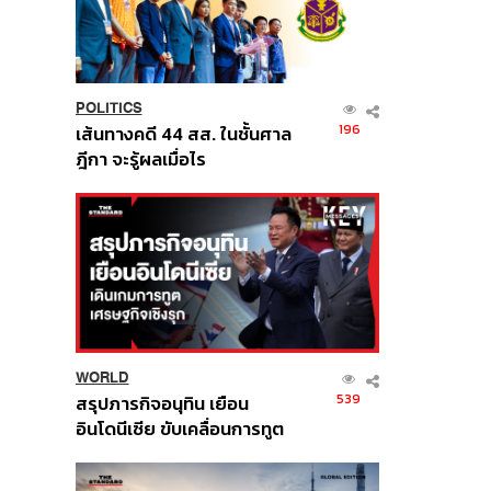
POLITICS
196
เส้นทางคดี 44 สส. ในชั้นศาล
ฎีกา จะรู้ผลเมื่อไร
WORLD
539
สรุปภารกิจอนุทิน เยือน
อินโดนีเซีย ขับเคลื่อนการทูต
เศรษฐกิจเชิงรุก ประกาศหุ้น
ส่วนยุทธศาสตร์ไทย –