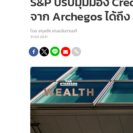
S&P ปรับมุมมอง Cred
จาก Archegos ได้ถึง
โดย
สกุลชัย เก่งอนันตานนท์
31.03.2021