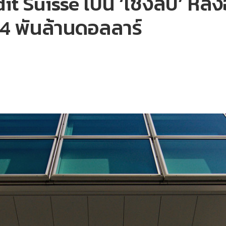
it Suisse เป็น ‘เชิงลบ’ หล
 4 พันล้านดอลลาร์