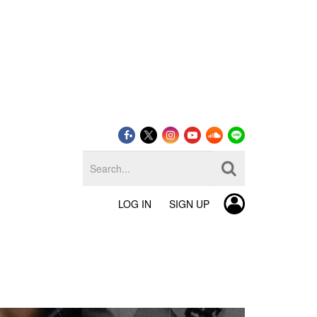
LOG IN
SIGN UP