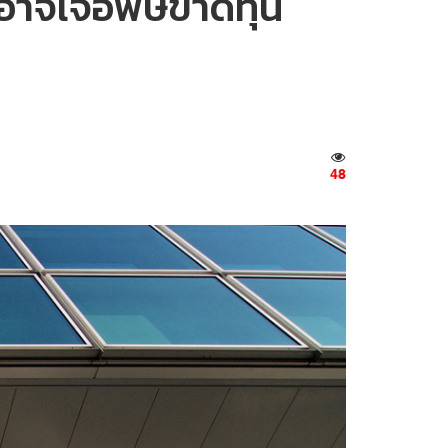
ังอาจเจอพิษขาดทุน
48