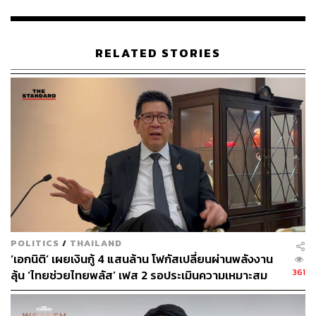
นักท่องเที่ยว
กระทรวงการท่องเที่ยวและกีฬา
RELATED STORIES
122
ABOUT THE AUTHOR
THE STANDARD TEAM
กองบรรณาธิการ THE STANDARD
POLITICS
/
THAILAND
ABOUT THE PHOTOGRAPHER
‘เอกนิติ’ เผยเงินกู้ 4 แสนล้าน โฟกัสเปลี่ยนผ่านพลังงาน
361
ลุ้น ‘ไทยช่วยไทยพลัส’ เฟส 2 รอประเมินความเหมาะสม
ฐานิส สุดโต
บรรณาธิการภาพ ประจำสำนักข่าว THE
STANDARD