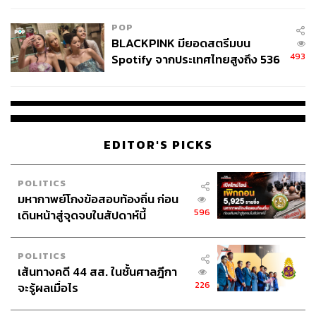
POP
BLACKPINK มียอดสตรีมบน
493
Spotify จากประเทศไทยสูงถึง 536
ล้านครั้ง ตลอด 10 ปีที่ผ่านมา
EDITOR'S PICKS
POLITICS
มหากาพย์โกงข้อสอบท้องถิ่น ก่อน
596
เดินหน้าสู่จุดจบในสัปดาห์นี้
POLITICS
เส้นทางคดี 44 สส. ในชั้นศาลฎีกา
226
จะรู้ผลเมื่อไร