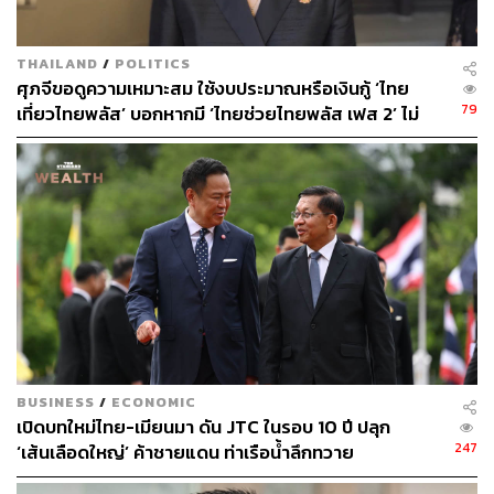
THAILAND
/
POLITICS
ศุภจีขอดูความเหมาะสม ใช้งบประมาณหรือเงินกู้ ‘ไทย
79
เที่ยวไทยพลัส’ บอกหากมี ‘ไทยช่วยไทยพลัส เฟส 2’ ไม่
จำเป็นต้องออกพร้อมกัน
BUSINESS
/
ECONOMIC
เปิดบทใหม่ไทย-เมียนมา ดัน JTC ในรอบ 10 ปี ปลุก
247
‘เส้นเลือดใหญ่’ ค้าชายแดน ท่าเรือน้ำลึกทวาย