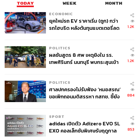
TODAY
WEEK
MONTH
ECONOMIC
ยุคใหม่รถ EV ราคาเริ่ม (ถูก) กว่า
1.2K
รถไฮบริด หลังต้นทุนแบตเตอรี่ลด
ลง - จีนแห่บุกตลาดเกิดใหม่
POLITICS
ผลชันสูตร 8 ศพ เหตุยิงใน รร.
1.2K
เทพศิรินทร์ นนทบุรี พบกระสุนเข้า
จุดสำคัญ ‘ศีรษะ-หน้าอก’ ครูถูกยิง
4 นัด จากระยะไกล
POLITICS
ศาลปกครองไม่รับฟ้อง ‘หมอสรณ’
884
ขอเพิกถอนมติสรรหา กสทช. ชี้ยัง
ไม่ใช่ผู้เดือดร้อนเสียหาย
SPORT
adidas เปิดตัว Adizero EVO SL
853
EXO คอลเล็กชันพิเศษรับฤดูกาล
College Football