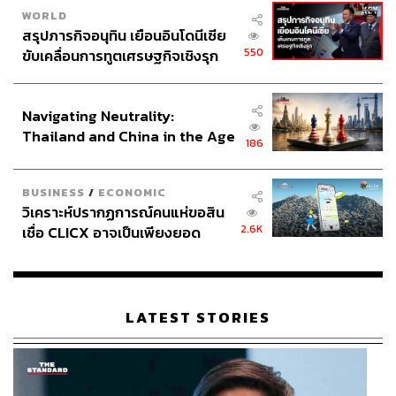
WORLD
สรุปภารกิจอนุทิน เยือนอินโดนีเซีย
550
ขับเคลื่อนการทูตเศรษฐกิจเชิงรุก
ประกาศหุ้นส่วนยุทธศาสตร์ไทย –
อินโดนีเซีย
Navigating Neutrality:
Thailand and China in the Age
186
of a New Global Order
BUSINESS
/
ECONOMIC
วิเคราะห์ปรากฏการณ์คนแห่ขอสิน
2.6K
เชื่อ CLICX อาจเป็นเพียงยอด
ภูเขาน้ำแข็ง ของปัญหาหนี้ครัว
เรือนไทยที่ถูกซุกไว้
LATEST STORIES