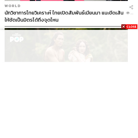
WORLD
นักวิชาการไทยวิเคราะห์ ไทยเปิดสัมพันธ์เมียนมา แนะขีดเส้น
...
ให้ชัดเป็นมิตรได้ถึงจุดไหน
FILM
นาคี๓ ครุฑา นาคี เผยภาพชุดแรก พร้อมปักวันฉาย 22 ต.ค.
...
นี้