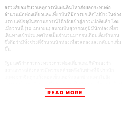
สรวงศ์ยอมรับว่าเหตุการณ์แผ่นดินไหวส่งผลกระทบต่อ
จำนวนนักท่องเที่ยวและเที่ยวบินที่มีการยกเลิกไปบ้างในช่วง
แรก แต่ปัจจุบันสถานการณ์ได้กลับเข้าสู่ภาวะปกติแล้ว โดย
เมื่อวานนี้ (10 เมษายน) สนามบินสุวรรณภูมิมีนักท่องเที่ยว
เดินทางเข้าประเทศไทยเป็นจำนวนมากจนเกือบเต็มจำนวน
ซึ่งถือว่ามีทั้งช่วงที่จำนวนนักท่องเที่ยวลดลงและกลับมาเพิ่ม
ขึ้น
รัฐมนตรีว่าการกระทรวงการท่องเที่ยวและกีฬามองว่า
สถานการณ์ดังกล่าวมีความคล้ายคลึงกับช่วงที่มีข่าวนัก
แสดงชาวจีนถูกแก๊งคอลเซ็นเตอร์หลอกข้ามแดนไปยัง
ชายแดนไทย-เมียนมา ซึ่งส่วนใหญ่เป็นนักท่องเที่ยวกลุ่มใหม่
ที่ไม่เคยเดินทางมาประเทศไทยมาก่อนและเดินทางมาในรูป
READ MORE
แบบของกรุ๊ปทัวร์
สรวงศ์ยืนยันว่าตัวเลขนักท่องเที่ยวในขณะนี้ไม่มีความน่า
เป็นห่วง พร้อมทั้งเชิญชวนให้ประชาชนชาวไทยออกมาท่อง
เที่ยวในช่วงเทศกาลสงกรานต์ ซึ่งเป็นเทศกาลสำคัญของไทย