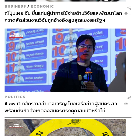
BUSINESS
/
ECONOMIC
ญี่ปุ่นเผย จีน ขึ้นแท่นผู้นำการใช้จ่ายด้านวิจัยและพัฒนาโลก
...
กวาดสัดส่วนงานวิจัยถูกอ้างอิงสูงสุดแซงสหรัฐฯ
POLITICS
iLaw เปิดจักรวาลอำนาจเจริญ โยงเครือข่ายผู้สมัคร สว.
...
พร้อมตั้งข้อสังเกตลงสมัครตรงคุณสมบัติหรือไม่