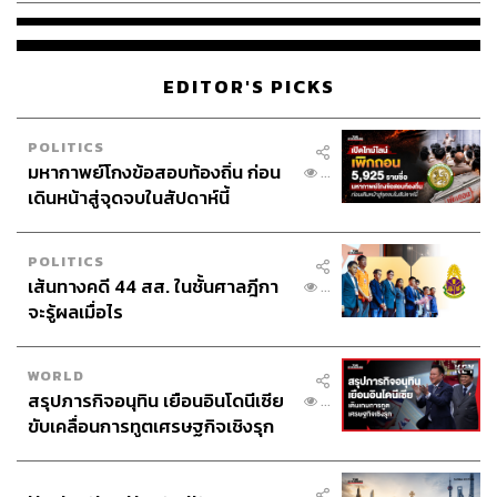
EDITOR'S PICKS
POLITICS
มหากาพย์โกงข้อสอบท้องถิ่น ก่อน
...
เดินหน้าสู่จุดจบในสัปดาห์นี้
POLITICS
เส้นทางคดี 44 สส. ในชั้นศาลฎีกา
...
จะรู้ผลเมื่อไร
WORLD
สรุปภารกิจอนุทิน เยือนอินโดนีเซีย
...
ขับเคลื่อนการทูตเศรษฐกิจเชิงรุก
ประกาศหุ้นส่วนยุทธศาสตร์ไทย –
อินโดนีเซีย