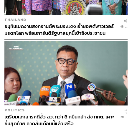
THAILAND
อนุทินเปิดงานสงกรานต์พระประแดง ย้ำซอฟต์พาวเวอร์
...
มรดกโลก พร้อมการันตีรัฐบาลยุคนี้เข้าถึงประชาชน
POLITICS
เตรียมเอกสารคดีฮั้ว สว. กว่า 8 หมื่นหน้า ส่ง กกต. เคาะ
...
ขั้นสุดท้าย คาดสิ้นเดือนนี้แล้วเสร็จ