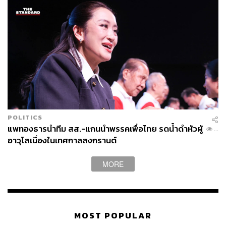
POLITICS
แพทองธารนำทีม สส.-แกนนำพรรคเพื่อไทย รดน้ำดำหัวผู้
...
อาวุโสเนื่องในเทศกาลสงกรานต์
MORE
MOST POPULAR