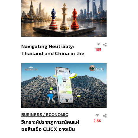
อินโดนีเซีย
Navigating Neutrality:
165
Thailand and China in the
Age of a New Global
Order
BUSINESS
/
ECONOMIC
2.6K
วิเคราะห์ปรากฏการณ์คนแห่
ขอสินเชื่อ CLICX อาจเป็น
เพียงยอดภูเขาน้ำแข็ง ของ