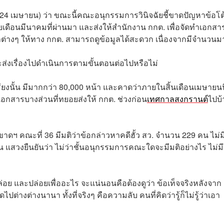
้ (24 เมษายน) ว่า ขณะนี้คณะอนุกรรมการวินิจฉัยชี้ขาดปัญหาข้อโต
เดือนมีนาคมที่ผ่านมา และส่งให้สำนักงาน กกต. เพื่อจัดทำเอกสา
หาต่างๆ ให้ทาง กกต. สามารถดูข้อมูลได้สะดวก เนื่องจากมีจำนวน
 จะส่งเรื่องไปดำเนินการตามขั้นตอนต่อไปหรือไม่
เรียงนั้น มีมากกว่า 80,000 หน้า และคาดว่าภายในสิ้นเดือนเมษายนน
เอกสารบางส่วนที่ทยอยส่งให้ กกต. ช่วงก่อน
เทศกาลสงกรานต์
ไปบ้
าดฯ คณะที่ 36 มีมติว่าข้อกล่าวหาคดีฮั้ว สว. จำนวน 229 คน ไม่ม
 แสวงยืนยันว่า ไม่ว่าชั้นอนุกรรมการคณะใดจะมีมติอย่างไร ไม่ม
ปล่อย และปล่อยเพื่ออะไร จะแน่นอนคือต้องดูว่า ข้อเท็จจริงหลังจาก
ปต่างต่างนานา ทั้งที่จริงๆ คือความลับ คนที่คิดว่ารู้ก็ไม่รู้ว่าเอา