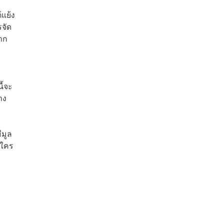
้แย้ง
รจัด
มาก
ี้จะ
าง
ีมูล
ีใคร