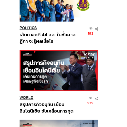
POLITICS
192
เส้นทางคดี 44 สส. ในชั้นศาล
ฎีกา จะรู้ผลเมื่อไร
WORLD
535
สรุปภารกิจอนุทิน เยือน
อินโดนีเซีย ขับเคลื่อนการทูต
เศรษฐกิจเชิงรุก ประกาศหุ้น
ส่วนยุทธศาสตร์ไทย –