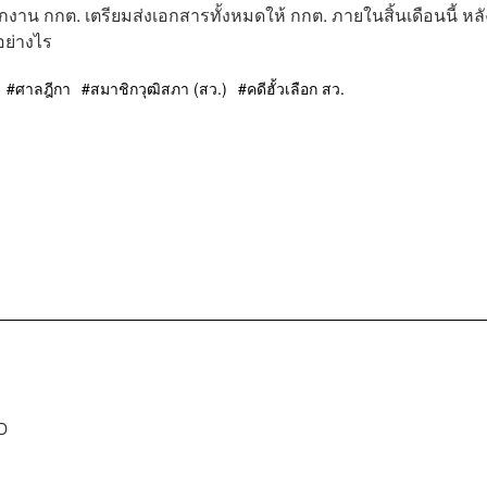
กงาน กกต. เตรียมส่งเอกสารทั้งหมดให้ กกต. ภายในสิ้นเดือนนี้ หลั
อย่างไร
ศาลฎีกา
สมาชิกวุฒิสภา (สว.)
คดีฮั้วเลือก สว.
D