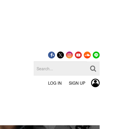
LOG IN
SIGN UP