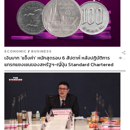
ช่างภาพข่าว ประจำสำนักข่าว THE
STANDARD
ECONOMIC
/
BUSINESS
เงินบาท ‘แข็งค่า’ หนักสุดรอบ 6 สัปดาห์ หลังปฏิบัติการ
...
แทรกแซงเยนของสหรัฐฯ-ญี่ปุ่น Standard Chartered
เปิดเป้าสิ้นปีนี้จ่อแข็งต่อแตะ 32.50 บาทต่อดอลลาร์