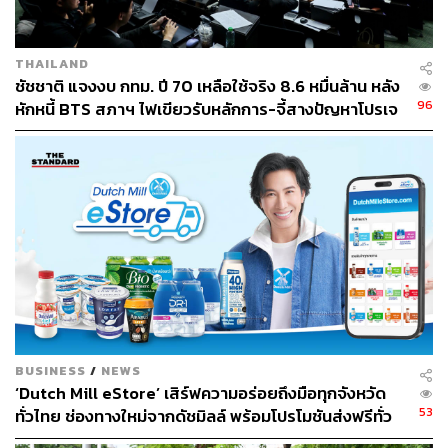
THAILAND
ชัชชาติ แจงงบ กทม. ปี 70 เหลือใช้จริง 8.6 หมื่นล้าน หลัง
96
หักหนี้ BTS สภาฯ ไฟเขียวรับหลักการ-จี้สางปัญหาโปรเจ
กต์ล่าช้า
BUSINESS
/
NEWS
‘Dutch Mill eStore’ เสิร์ฟความอร่อยถึงมือทุกจังหวัด
53
ทั่วไทย ช่องทางใหม่จากดัชมิลล์ พร้อมโปรโมชันส่งฟรีทั่ว
ประเทศ ส่งไว สั่งก่อนเที่ยง ได้ของวันถัดไป ส่งสินค้าแบบ