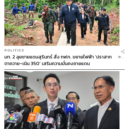
POLITICS
มท. 2 ลุยชายแดนสุรินทร์ สั่ง กฟภ. ขยายไฟฟ้า ‘ปราสาท
...
ตาควาย–เนิน 350’ เสริมความมั่นคงชายแดน