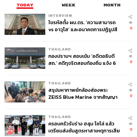
TODAY
WEEK
MONTH
INTERVIEW
ไขรหัสตั้ง ผบ.ตร. ‘ความสามารถ
0
vs อาวุโส’ และอนาคตการปฏิรูปสี
กากี กับ พล.ต.อ. เอก อังสนานนท์
THAILAND
กองปราบฯ สอบเข้ม ‘อดีตอธิบดี
0
สถ.’ คดีทุจริตสอบท้องถิ่น แจ้ง 6
ข้อหาหนัก จ่อชง ป.ป.ช. 12 ส.ค. นี้
THAILAND
สรุปมหากาพย์กล้องส่องพระ
0
ZEISS Blue Marine จากสัญญา
ผลิต 8.3 ล้าน สู่ข้อพิพาท ‘มา
เวลล์ฯ’ ฟ้อง ‘โทน บางแค’ ผิดนัด
THAILAND
จ่ายหนี้-แอบระบุแบรนด์
ครอบครัวรับร่าง ฮลุน โซโล่ แล้ว
0
เตรียมส่งชันสูตรหาสาเหตุการเสีย