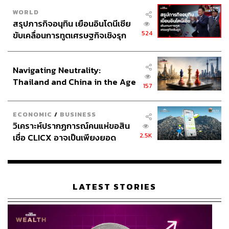
TAGS:
กรุงเทพมหานคร
เทศกาลสงกรานต์
WORLD
เลือกตั้งผู้ว่าฯ กทม
ซอยละลายทรัพย์
World Pride
สรุปภารกิจอนุทิน เยือนอินโดนีเซีย
เลือกตั้งผู้ว่าฯ กทม. 2569
สีลม
ชัชชาติ สิทธิพันธุ์
524
ขับเคลื่อนการทูตเศรษฐกิจเชิงรุก
ประกาศหุ้นส่วนยุทธศาสตร์ไทย –
อินโดนีเซีย
Navigating Neutrality:
Thailand and China in the Age
157
of a New Global Order
ECONOMIC
/
BUSINESS
101
วิเคราะห์ปรากฏการณ์คนแห่ขอสิน
2.5K
เชื่อ CLICX อาจเป็นเพียงยอด
ภูเขาน้ำแข็ง ของปัญหาหนี้ครัว
ABOUT THE AUTHOR
เรือนไทยที่ถูกซุกไว้
THE STANDARD TEAM
กองบรรณาธิการ THE STANDARD
LATEST STORIES
ABOUT THE PHOTOGRAPHER
ณาฌารัฐ ภักดีอาสา