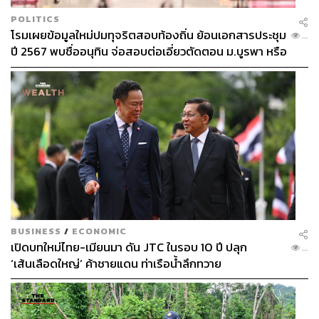
POLITICS
โรมเผยข้อมูลใหม่ปมทุจริตสอบท้องถิ่น ย้อนเอกสารประชุม
...
ปี 2567 พบชื่ออนุทิน จ่อสอบต่อเอี่ยวตัดตอน ม.บูรพา หรือ
ไม่
BUSINESS
/
ECONOMIC
เปิดบทใหม่ไทย-เมียนมา ดัน JTC ในรอบ 10 ปี ปลุก
...
‘เส้นเลือดใหญ่’ ค้าชายแดน ท่าเรือน้ำลึกทวาย