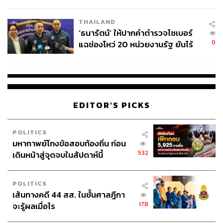
ชีวิต
THAILAND
‘ธนารัตน์’ ให้ปากคำตำรวจไซเบอร์
0
แฉช่องโหว่ 20 หน่วยงานรัฐ ยันไร้
นัยทางการเมือง
EDITOR'S PICKS
POLITICS
มหากาพย์โกงข้อสอบท้องถิ่น ก่อน
532
เดินหน้าสู่จุดจบในสัปดาห์นี้
POLITICS
เส้นทางคดี 44 สส. ในชั้นศาลฎีกา
178
จะรู้ผลเมื่อไร