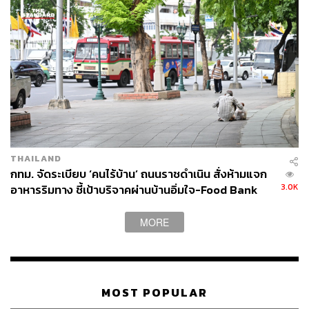
เย็นตรงจากโรงงาน [ADVERTORIAL]
THAILAND
กทม. จัดระเบียบ ‘คนไร้บ้าน’ ถนนราชดำเนิน สั่งห้ามแจก
3.0K
อาหารริมทาง ชี้เป้าบริจาคผ่านบ้านอิ่มใจ-Food Bank
MORE
MOST POPULAR