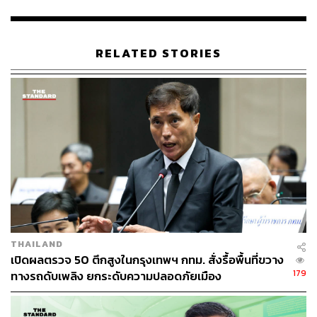
ได้ดำเนินการจัดระเบียบผู้ค้าจากเดิมที่มีกว่า 20,000 ราย และ
มีจุดฝ่าฝืนกฎหมายกว่า 700 จุด ซึ่งเป็นช่องโหว่และต้นตอ
ของการเรียกรับส่วย ให้เข้าสู่จุดผ่อนผันที่ถูกต้องจนปัจจุบัน
RELATED STORIES
เหลือผู้ค้าประมาณหมื่นกว่าราย ส่วนผู้ค้าที่ยังอยู่นอกจุดผ่อน
ผันจะมีการบังคับใช้กฎหมายโดยการเปรียบเทียบปรับ 300-
500 บาท และดำเนินการเคลื่อนย้ายตามข้อสั่งการของ
สำนักงาน ป.ป.ช.
อย่างไรก็ตาม กรุงเทพมหานครได้เตรียมมาตรการรองรับ
เพื่อช่วยเหลือผู้ค้ารายย่อยด้วยการจัดทำโครงการศูนย์อิ่ม
ท้องกระจายใน 50 เขต พร้อมผลักดันระบบออนไลน์บันทึก
ยอดขายเพื่อใช้เป็นหลักฐานทางการเงินในการยื่นขอสินเชื่อ
จากสถาบันการเงินในอนาคต โดยจะกำหนดระยะเวลาให้ผู้
ค้าได้ปรับตัวและขยับขยายประมาณ 6 เดือน ภายใต้เงื่อนไข
THAILAND
หลักที่สำคัญคือการค้าขายนั้นต้องไม่ละเมิดสิทธิของผู้ใช้
เปิดผลตรวจ 50 ตึกสูงในกรุงเทพฯ กทม. สั่งรื้อพื้นที่ขวาง
ทางเท้าในระยะยาว
179
ทางรถดับเพลิง ยกระดับความปลอดภัยเมือง