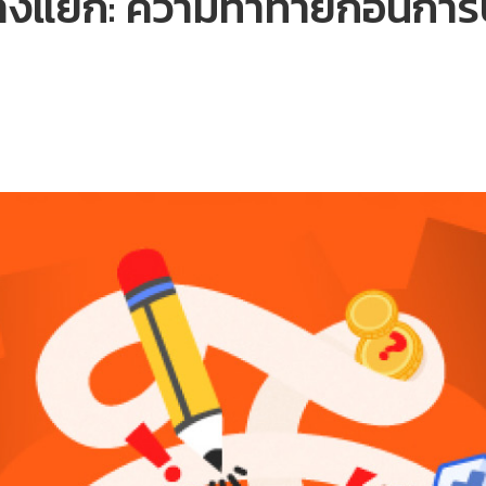
งแยก: ความท้าทายก่อนการป