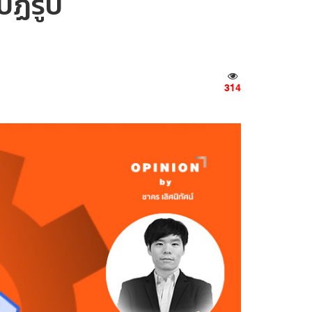
ฏิรูป
314