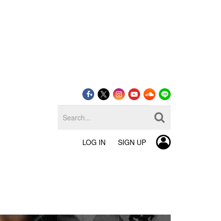
LOG IN
SIGN UP