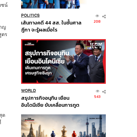
ยชน์
POLITICS
208
เส้นทางคดี 44 สส. ในชั้นศาล
นาญ
ฎีกา จะรู้ผลเมื่อไร
สูตร
WORLD
543
สรุปภารกิจอนุทิน เยือน
อินโดนีเซีย ขับเคลื่อนการทูต
เศรษฐกิจเชิงรุก ประกาศหุ้น
สุด
ส่วนยุทธศาสตร์ไทย –
่
อินโดนีเซีย