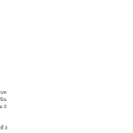
ิบท
เนิน
ม 3
ี่ 3