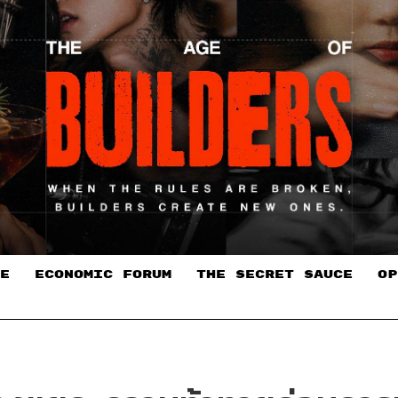
E
ECONOMIC FORUM
THE SECRET SAUCE​
OP