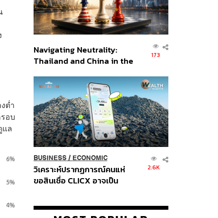
ณ
ง
Navigating Neutrality:
173
Thailand and China in the
Age of a New Global
Order
างต่ำ
กรอบ
ดูแล
BUSINESS
/
ECONOMIC
2.6K
วิเคราะห์ปรากฏการณ์คนแห่
ขอสินเชื่อ CLICX อาจเป็น
เพียงยอดภูเขาน้ำแข็ง ของ
ปัญหาหนี้ครัวเรือนไทยที่ถูกซุก
ไว้