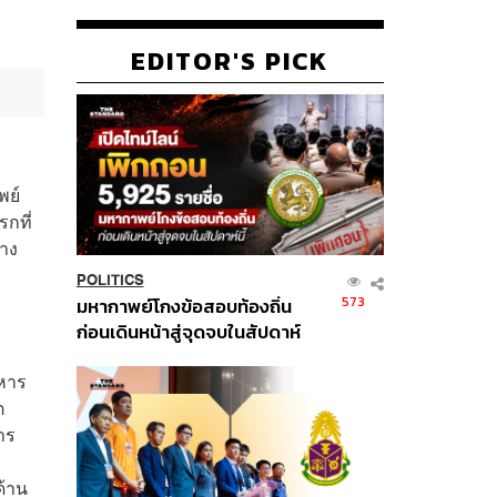
EDITOR'S PICK
พย์
กที่
้าง
POLITICS
573
มหากาพย์โกงข้อสอบท้องถิ่น
ก่อนเดินหน้าสู่จุดจบในสัปดาห์
นี้
ิหาร
ต
าร
ด้าน