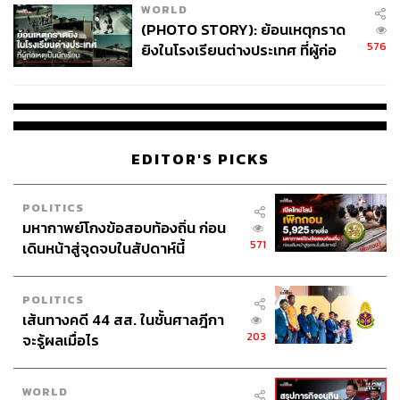
WORLD
(PHOTO STORY): ย้อนเหตุกราด
576
ยิงในโรงเรียนต่างประเทศ ที่ผู้ก่อ
เหตุเป็นนักเรียน
66
ABOUT THE AUTHOR
EDITOR'S PICKS
ธนกร วงษ์ปัญญา
บรรณาธิการข่าวในประเทศ กอง
บรรณาธิการข่าว THE STANDARD
POLITICS
มหากาพย์โกงข้อสอบท้องถิ่น ก่อน
ABOUT THE AUTHOR
571
เดินหน้าสู่จุดจบในสัปดาห์นี้
ไพศาล ฮาแว
Junior Content Creator ประจำกอง
POLITICS
บรรณาธิการข่าว
เส้นทางคดี 44 สส. ในชั้นศาลฎีกา
203
จะรู้ผลเมื่อไร
WORLD