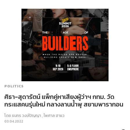
POLITICS
ศิธา-สุดารัตน์ แพ็กคู่หาเสียงผู้ว่าฯ กทม. วัด
กระแสคนรุ่นใหม่ กลางลานน้ำพุ สยามพารากอน
โดย
ธนกร วงษ์ปัญญา
,
ไพศาล ฮาแว
03.04.2022