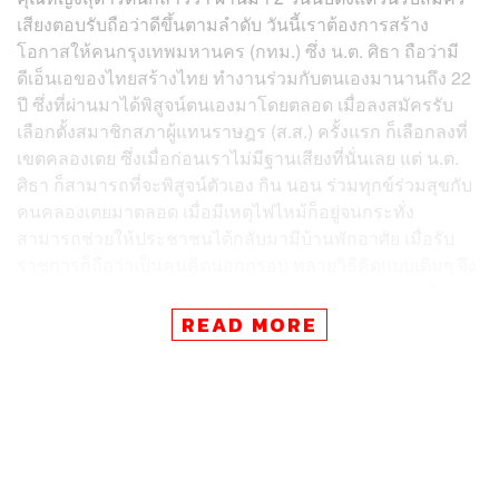
เสียงตอบรับถือว่าดีขึ้นตามลำดับ วันนี้เราต้องการสร้าง
โอกาสให้คนกรุงเทพมหานคร (กทม.) ซึ่ง น.ต. ศิธา ถือว่ามี
ดีเอ็นเอของไทยสร้างไทย ทำงานร่วมกับตนเองมานานถึง 22
ปี ซึ่งที่ผ่านมาได้พิสูจน์ตนเองมาโดยตลอด เมื่อลงสมัครรับ
เลือกตั้งสมาชิกสภาผู้แทนราษฎร (ส.ส.) ครั้งแรก ก็เลือกลงที่
เขตคลองเตย ซึ่งเมื่อก่อนเราไม่มีฐานเสียงที่นั่นเลย แต่ น.ต.
ศิธา ก็สามารถที่จะพิสูจน์ตัวเอง กิน นอน ร่วมทุกข์ร่วมสุขกับ
คนคลองเตยมาตลอด เมื่อมีเหตุไฟไหม้ก็อยู่จนกระทั่ง
สามารถช่วยให้ประชาชนได้กลับมามีบ้านพักอาศัย เมื่อรับ
ราชการก็ถือว่าเป็นคนคิดนอกกรอบ ทลายวิธีคิดแบบเดิมๆ จึง
สามารถพูดได้อย่างเต็มปากว่า น.ต. ศิธา จะเข้ามาช่วยให้คน
กทม. ได้มีชีวิตที่ดีขึ้นแน่นอน ไม่ต้องไปยึดติดกับระบบ
READ MORE
ราชการแบบเดิมๆ
ด้าน น.ต. ศิธา กล่าวว่า ตนเองเปิดตัวอย่างเป็นทางการก่อน
วันรับสมัครเพียงวันเดียว เหลืออีก 50 วันก็จะทำเต็มที่ ตนเอง
ลงพื้นที่ กทม. มาตั้งแต่ปี 2543 ตั้งแต่เป็น ส.ส. สมัยแรก กิน
นอน อยู่กับชาวบ้าน ช่วยกันคิดแก้ไขปัญหามาอย่างยาวนาน