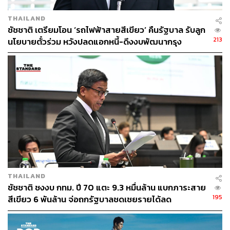
THAILAND
ชัชชาติ เตรียมโอน ‘รถไฟฟ้าสายสีเขียว’ คืนรัฐบาล รับลูก
213
นโยบายตั๋วร่วม หวังปลดแอกหนี้-ดึงงบพัฒนากรุง
THAILAND
ชัชชาติ ชงงบ กทม. ปี 70 แตะ 9.3 หมื่นล้าน แบกภาระสาย
195
สีเขียว 6 พันล้าน จ่อถกรัฐบาลชดเชยรายได้ลด