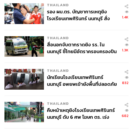
THAILAND
รอง ผบ.ตร. บัญชาการเหตุยิง
1.4K
โรงเรียนเทพศิรินทร์ นนทบุรี สั่ง
ค้นหา 2 รอบยืนยันไร้คนติดค้าง พบ
ศพปู่-ย่าที่บ้านพักผู้ก่อเหตุ
THAILAND
สื่อนอกจับตากราดยิง รร. ใน
1.3K
นนทบุรี ชี้ไทยมีอัตราครอบครองปืน
สูงในระดับต้นของภูมิภาค
THAILAND
นักเรียนโรงเรียนเทพศิรินทร์
TAGS:
เลือกตั้งผู้ว่าฯ กทม
ผู้ว่าฯ กทม.
832
นนทบุรี อพยพเข้ายังพื้นที่ปลอดภัย
ผู้ว่าราชการกรุงเทพมหานคร
พรรคไทยสร้างไทย
ชั่วคราว หลังเหตุใช้อาวุธปืนภายใน
ศิธา ทิวารี
เลือกตั้ง ส.ก.
Siam Paragon
โรงเรียนคลี่คลาย
สุดารัตน์ เกยุราพันธุ์
THAILAND
คืบหน้าเหตุยิงโรงเรียนเทพศิรินทร์
682
นนทบุรี ดับ 6 ศพ โฆษก ตร. เร่ง
สอบปมขโมยปืนปู่ก่อเหตุ