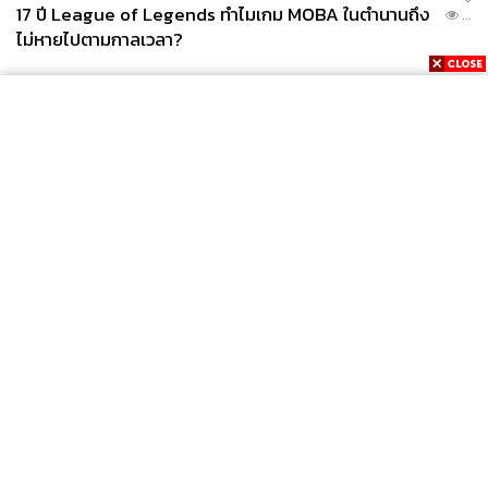
17 ปี League of Legends ทำไมเกม MOBA ในตำนานถึง
...
ไม่หายไปตามกาลเวลา?
News
Wealth
Pop
Podcast
Video
Now
Opinion
Careers
Events
Privacy
About
Contact
Policy
FOR
ADVERTISING
MEMBERSHIP