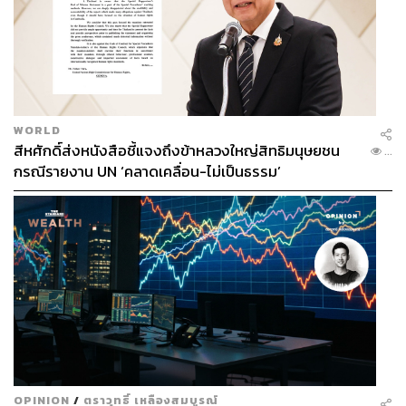
WORLD
สีหศักดิ์ส่งหนังสือชี้แจงถึงข้าหลวงใหญ่สิทธิมนุษยชน
...
กรณีรายงาน UN ‘คลาดเคลื่อน-ไม่เป็นธรรม’
OPINION
/
ตราวุทธิ์ เหลืองสมบูรณ์