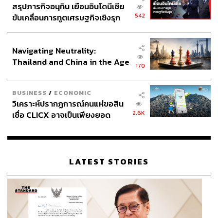
สรุปภารกิจอนุทิน เยือนอินโดนีเซีย
542
ขับเคลื่อนการทูตเศรษฐกิจเชิงรุก
ประกาศหุ้นส่วนยุทธศาสตร์ไทย –
อินโดนีเซีย
Navigating Neutrality:
Thailand and China in the Age
170
of a New Global Order
BUSINESS
/
ECONOMIC
วิเคราะห์ปรากฏการณ์คนแห่ขอสิน
2.6K
เชื่อ CLICX อาจเป็นเพียงยอด
ภูเขาน้ำแข็ง ของปัญหาหนี้ครัว
เรือนไทยที่ถูกซุกไว้
LATEST STORIES