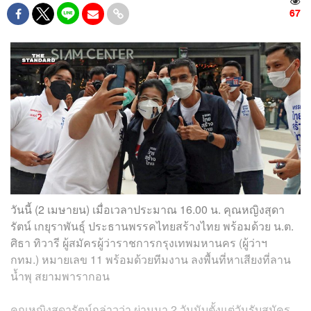
67
วันนี้ (2 เมษายน) เมื่อเวลาประมาณ 16.00 น. คุณหญิงสุดา
รัตน์ เกยุราพันธุ์ ประธานพรรคไทยสร้างไทย พร้อมด้วย น.ต.
ศิธา ทิวารี ผู้สมัครผู้ว่าราชการกรุงเทพมหานคร (ผู้ว่าฯ
กทม.) หมายเลข 11 พร้อมด้วยทีมงาน ลงพื้นที่หาเสียงที่ลาน
น้ำพุ สยามพารากอน
คุณหญิงสุดารัตน์กล่าวว่า ผ่านมา 2 วันนับตั้งแต่วันรับสมัคร