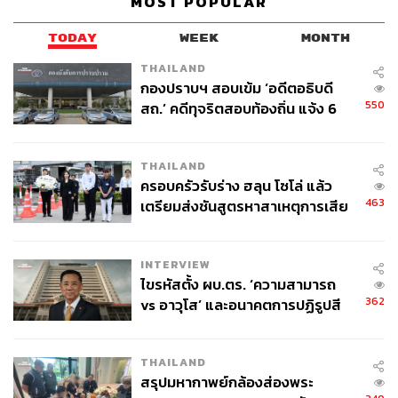
MOST POPULAR
TODAY
WEEK
MONTH
THAILAND
กองปราบฯ สอบเข้ม ‘อดีตอธิบดี
550
สถ.’ คดีทุจริตสอบท้องถิ่น แจ้ง 6
ข้อหาหนัก จ่อชง ป.ป.ช. 12 ส.ค. นี้
THAILAND
ครอบครัวรับร่าง ฮลุน โซโล่ แล้ว
463
เตรียมส่งชันสูตรหาสาเหตุการเสีย
ชีวิต
INTERVIEW
ไขรหัสตั้ง ผบ.ตร. ‘ความสามารถ
362
vs อาวุโส’ และอนาคตการปฏิรูปสี
กากี กับ พล.ต.อ. เอก อังสนานนท์
THAILAND
สรุปมหากาพย์กล้องส่องพระ