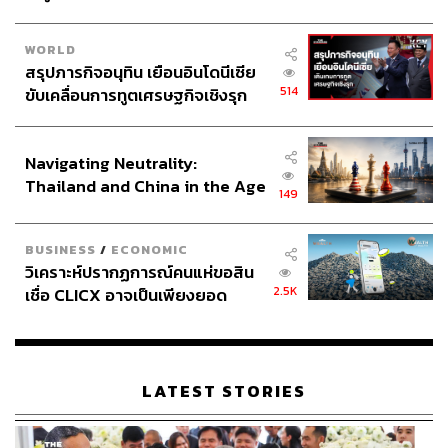
WORLD
สรุปภารกิจอนุทิน เยือนอินโดนีเซีย
514
ขับเคลื่อนการทูตเศรษฐกิจเชิงรุก
ประกาศหุ้นส่วนยุทธศาสตร์ไทย –
อินโดนีเซีย
Navigating Neutrality:
Thailand and China in the Age
149
of a New Global Order
BUSINESS
/
ECONOMIC
วิเคราะห์ปรากฏการณ์คนแห่ขอสิน
2.5K
เชื่อ CLICX อาจเป็นเพียงยอด
ภูเขาน้ำแข็ง ของปัญหาหนี้ครัว
เรือนไทยที่ถูกซุกไว้
LATEST STORIES