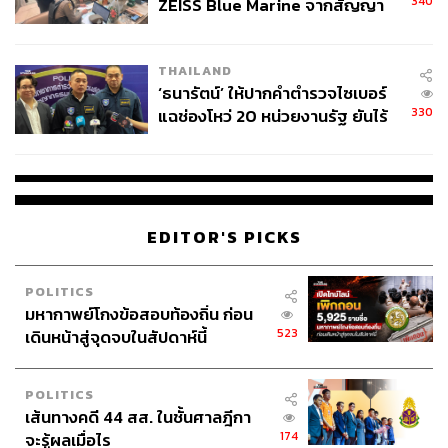
340
ZEISS Blue Marine จากสัญญา
ผลิต 8.3 ล้าน สู่ข้อพิพาท ‘มา
เวลล์ฯ’ ฟ้อง ‘โทน บางแค’ ผิดนัด
THAILAND
จ่ายหนี้-แอบระบุแบรนด์
‘ธนารัตน์’ ให้ปากคำตำรวจไซเบอร์
330
แฉช่องโหว่ 20 หน่วยงานรัฐ ยันไร้
นัยทางการเมือง
EDITOR'S PICKS
POLITICS
มหากาพย์โกงข้อสอบท้องถิ่น ก่อน
523
เดินหน้าสู่จุดจบในสัปดาห์นี้
POLITICS
เส้นทางคดี 44 สส. ในชั้นศาลฎีกา
174
จะรู้ผลเมื่อไร