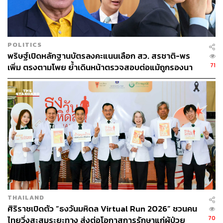
100
POLITICS
พริษฐ์เปิดหลักฐานบัตรลงคะแนนเลือก สว. สรชาติ-พร
71
เพิ่ม ตรงตามโพย ย้ำเดินหน้าตรวจสอบต่อแม้ถูกรองนา
ABOUT THE AUTHOR
ยกฯ ฟ้องหมิ่น
จิรันธนิน กมลเลิศ
Content Creator ประจำ THE STANDARD
WEALTH
THAILAND
ศิริราชเปิดตัว “ธงวันมหิดล Virtual Run 2026” ชวนคน
70
ไทยวิ่งสะสมระยะทาง ส่งต่อโอกาสการรักษาแก่ผู้ป่วย