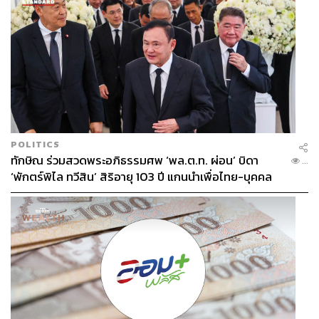
POLITICS
ทักษิณ ร่วมสวดพระอภิธรรมศพ ‘พล.ต.ท. ผ่อน’ บิดา
...
‘พักตร์พิไล ทวีสิน’ สิริอายุ 103 ปี แกนนำเพื่อไทย-บุคคล
หลากวงการร่วมอาลัย