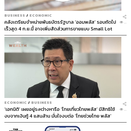
BUSINESS
/
ECONOMIC
คลังเตรียมจำหน่ายพันธบัตรรัฐบาล ‘ออมพลัส’ รอบถัดไป
...
เร็วสุด 4 ก.ย.นี้ อาจเพิ่มสัดส่วนการขายแบบ Small Lot
First มากขึ้น
ECONOMIC
/
BUSINESS
‘เอกนิติ’ เผยอยู่ระหว่างหารือ ‘ไทยเที่ยวไทยพลัส’ มีสิทธิใช้
...
งบจากเงินกู้ 4 แสนล้าน มั่นใจงบต่อ ‘ไทยช่วยไทย พลัส’
เฟส 2 มีเพียงพอ