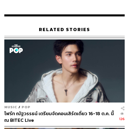
ดังนั้นจึงต้องเดินหน้าระดมทุนต่อไป โดยโรงพยาบาลได้เข้า
มามีส่วนร่วมกับคอนเสิร์ตแบบเบิร์ดเบิร์ดโชว์ ครั้งที่ 12 ตอน
MULTIBIRD จักรวาลธงไชย ที่จัดขึ้นโดยจีเอ็มเอ็ม แกรมมี่
ในรอบการกุศลแสดงวันที่ 17 พฤศจิกายน 2566 เพื่อเปิด
RELATED STORIES
โอกาสให้คนรุ่นใหม่เข้ามาร่วมเป็นส่วนหนึ่งของการระดม
ทุนดังกล่าว
ทั้งนี้ระยะแรกของการให้บริการจะรองรับผู้ป่วยเดิมจากโรง
พยาบาลศิริราชก่อน จากนั้นจะเริ่มขยายไปยังพื้นที่ใกล้เคียง
ในจังหวัดสมุทรสาครเป็นลำดับถัดไป
“จุดเริ่มต้นของศูนย์วิทยาการเวชศาสตร์ผู้สูงอายุศิริราชนั้น
เกิดจากแนวคิดการดูแลผู้สูงอายุหลังการรักษาจากความเจ็บ
ป่วยด้วยโรคซับซ้อนหรือหลังการผ่าตัด ซึ่งต้องการการฟื้นฟู
ในระยะกลาง เช่น ผู้ป่วยผ่าตัดข้อสะโพก ผู้ป่วยโรคสมอง
MUSIC
/
POP
เสื่อม ผู้ป่วยโรคไต โรคเบาหวาน” คณบดีคณะแพทยศาสตร์
โฟร์ท ณัฐวรรธน์ เตรียมจัดคอนเสิร์ตเดี่ยว 16-18 ต.ค. นี้
ศิริราชพยาบาล มหาวิทยาลัยมหิดล ย้ำ
126
ณ BITEC Live