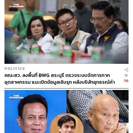
นอกจากนี้ในอนาคต
โรงพยาบาลมีแผนขยายบริการให้
ครอบคลุมโรคที่ซับซ้อนและท้าทายมากขึ้น เพื่อรองรับผู้ป่วย
ที่เพิ่มขึ้น โดยหลังจากโควิดคลี่คลายลง สถานการณ์ของ
ธุรกิจโรงพยาบาลก็เริ่มกลับมาฟื้นตัว
สามารถติดตาม THE STANDARD WEALTH
ผ่านแอปพลิเคชันต่างๆ ที่คุณสะดวกหรือใช้งานอยู่แล้วได้เลย
POLITICS
คณะสว. ลงพื้นที่ BWG สระบุรี ตรวจระบบจัดการกาก
116
อุตสาหกรรม แนะเปิดข้อมูลเชิงรุก หลังบริษัทอุทธรณ์คำ
สั่งกรมโรงงานฯ
TAGS:
GMM Grammy
โรงพยาบาลศิริราช
การกุศล
คอนเสิร์ต
ศูนย์วิทยาการเวชศาสตร์ผู้สูงอายุระดับชาติ
เบิร์ด-ธงไชย แมคอินไตย์
สมาชิกวุฒิสภา (สว.)