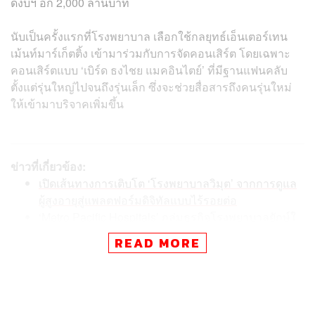
ดงบฯ อีก 2,000 ล้านบาท
นับเป็นครั้งแรกที่โรงพยาบาล เลือกใช้กลยุทธ์เอ็นเตอร์เทน
เม้นท์มาร์เก็ตติ้ง เข้ามาร่วมกับการจัดคอนเสิร์ต โดยเฉพาะ
คอนเสิร์ตแบบ ‘เบิร์ด ธงไชย แมคอินไตย์’ ที่มีฐานแฟนคลับ
ตั้งแต่รุ่นใหญ่ไปจนถึงรุ่นเล็ก ซึ่งจะช่วยสื่อสารถึงคนรุ่นใหม่
ให้เข้ามาบริจาคเพิ่มขึ้น
ข่าวที่เกี่ยวข้อง:
เปิดเส้นทางการเติบโต ‘โรงพยาบาลวิมุต’ จากการดูแล
ผู้สูงอายุสู่แพลตฟอร์มดิจิทัลแบบไร้รอยต่อ
‘Metro Pacific Hospitals’ กลุ่มธุรกิจโรงพยาบาลยักษ์ใ
หญ่ในฟิลิปปินส์ ฟื้นแผนขาย IPO หวังระดมทุน 1 พันล้า
READ MORE
นดอลลาร์
ต่างชาติมองโรงพยาบาลเอกชนไทยเข้าถึงการรักษาได้
ง่าย ‘BDMS’ ทุ่ม 1.5 พันล้าน ลงทุนนวัตกรรม นำ AI –
แพลตฟอร์ม เสริมทัพบุคลากร