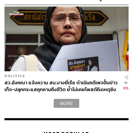
เนื่องในวันมหิดล ประจำปี 2569 [PR NEWS]
POLITICS
สว.อังคณา แจ้งความ สน.บางยี่เรือ ดำเนินคดีเพจปั้นข่าว
105
เท็จ-ปลุกกระแสคุกคามถึงชีวิต ย้ำไม่เคยโพสต์ถึงเหตุยิง
ทหารพราน 5 นาย ที่นราธิวาส
MORE