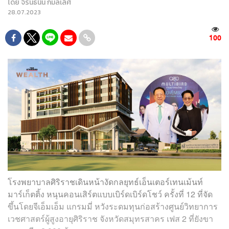
โดย
จิรันธนิน กมลเลิศ
28.07.2023
100
โรงพยาบาลศิริราชเดินหน้างัดกลยุทธ์เอ็นเตอร์เทนเม้นท์
มาร์เก็ตติ้ง หนุนคอนเสิร์ตแบบเบิร์ดเบิร์ดโชว์ ครั้งที่ 12 ที่จัด
ขึ้นโดยจีเอ็มเอ็ม แกรมมี่ หวังระดมทุนก่อสร้างศูนย์วิทยาการ
เวชศาสตร์ผู้สูงอายุศิริราช จังหวัดสมุทรสาคร เฟส 2 ที่ยังขา