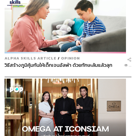
ALPHA SKILLS ARTICLE
/
OPINION
วิธีสร้างภูมิคุ้มกันให้เด็กเจนอัลฟ่า ด้วยทักษะล้มแล้วลุก
...