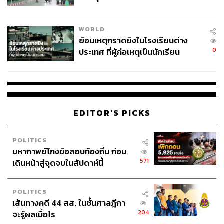
สอบปมขโมยปืนปู่ก่อเหตุ
WORLD
ย้อนเหตุกราดยิงในโรงเรียนต่าง
0
ประเทศ ที่ผู้ก่อเหตุเป็นนักเรียน
EDITOR'S PICKS
POLITICS
มหากาพย์โกงข้อสอบท้องถิ่น ก่อน
571
เดินหน้าสู่จุดจบในสัปดาห์นี้
POLITICS
เส้นทางคดี 44 สส. ในชั้นศาลฎีกา
204
จะรู้ผลเมื่อไร