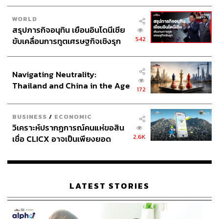
WORLD
สรุปภารกิจอนุทิน เยือนอินโดนีเซีย
542
ขับเคลื่อนการทูตเศรษฐกิจเชิงรุก
ประกาศหุ้นส่วนยุทธศาสตร์ไทย –
อินโดนีเซีย
Navigating Neutrality:
Thailand and China in the Age
172
of a New Global Order
BUSINESS
/
ECONOMIC
วิเคราะห์ปรากฏการณ์คนแห่ขอสิน
2.6K
เชื่อ CLICX อาจเป็นเพียงยอด
ภูเขาน้ำแข็ง ของปัญหาหนี้ครัว
เรือนไทยที่ถูกซุกไว้
LATEST STORIES