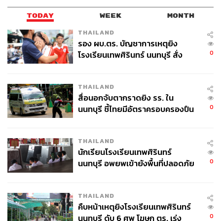
TODAY
WEEK
MONTH
THAILAND
รอง ผบ.ตร. บัญชาการเหตุยิง
0
โรงเรียนเทพศิรินทร์ นนทบุรี สั่ง
ค้นหา 2 รอบยืนยันไร้คนติดค้าง พบ
ศพปู่-ย่าที่บ้านพักผู้ก่อเหตุ
THAILAND
สื่อนอกจับตากราดยิง รร. ใน
0
นนทบุรี ชี้ไทยมีอัตราครอบครองปืน
สูงในระดับต้นของภูมิภาค
THAILAND
นักเรียนโรงเรียนเทพศิรินทร์
0
นนทบุรี อพยพเข้ายังพื้นที่ปลอดภัย
ชั่วคราว หลังเหตุใช้อาวุธปืนภายใน
โรงเรียนคลี่คลาย
THAILAND
คืบหน้าเหตุยิงโรงเรียนเทพศิรินทร์
0
นนทบุรี ดับ 6 ศพ โฆษก ตร. เร่ง