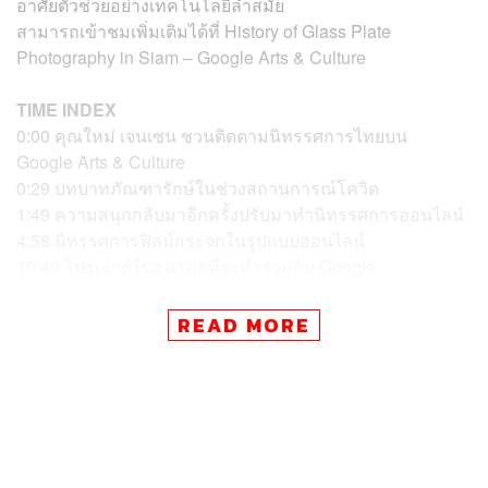
อาศัยตัวช่วยอย่างเทคโนโลยีล้ำสมัย
สามารถเข้าชมเพิ่มเติมได้ที่ History of Glass Plate
Photography in Siam – Google Arts & Culture
TIME INDEX
0:00 คุณใหม่ เจนเซน ชวนติดตามนิทรรศการไทยบน
Google Arts & Culture
0:29 บทบาทภัณฑารักษ์ในช่วงสถานการณ์โควิด
1:49 ความสนุกกลับมาอีกครั้งปรับมาทำนิทรรศการออนไลน์
4:58 นิทรรศการฟิลม์กระจกในรูปแบบออนไลน์
10:40 โปรเจกต์ในอนาคตที่จะทำร่วมกับ Google
13:04 พิพิธภัณฑ์ในฝันของคุณใหม่
READ MORE
ชมคลิปอื่นๆ
ที่น่าสนใจได้ที่
https://thestandard.co/video/
TAGS:
Google Arts & Culture
คุณใหม่-สิริกิติยา เจนเซน
นิทรรศการศิลป์