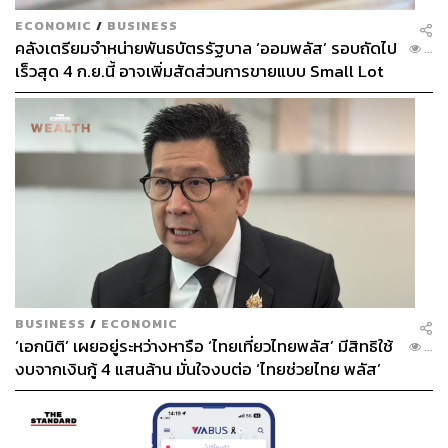
ECONOMIC
/
BUSINESS
คลังเตรียมจำหน่ายพันธบัตรรัฐบาล ‘ออมพลัส’ รอบถัดไป
...
เร็วสุด 4 ก.ย.นี้ อาจเพิ่มสัดส่วนการขายแบบ Small Lot
First มากขึ้น
BUSINESS
/
ECONOMIC
‘เอกนิติ’ เผยอยู่ระหว่างหารือ ‘ไทยเที่ยวไทยพลัส’ มีสิทธิใช้
...
งบจากเงินกู้ 4 แสนล้าน มั่นใจงบต่อ ‘ไทยช่วยไทย พลัส’
เฟส 2 มีเพียงพอ