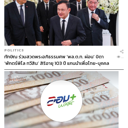
POLITICS
ทักษิณ ร่วมสวดพระอภิธรรมศพ ‘พล.ต.ท. ผ่อน’ บิดา
...
‘พักตร์พิไล ทวีสิน’ สิริอายุ 103 ปี แกนนำเพื่อไทย-บุคคล
หลากวงการร่วมอาลัย