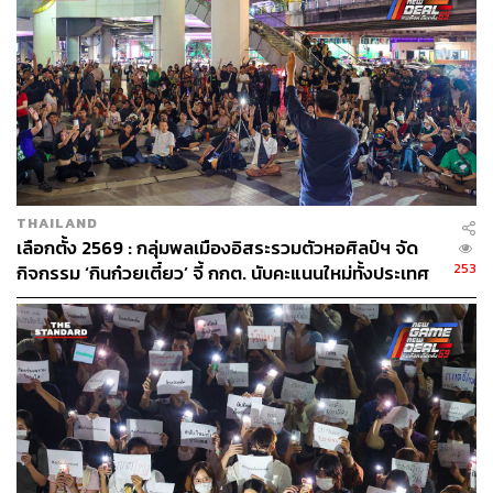
หลายคนอาจคิดว่าเนื้อหาของนิทรรศการนี้ดูหนัก แต่เราว่า
ทีมศิลปินออกแบบพื้นที่ได้เปิดโล่งและให้อิสระกับผู้ชมมาก
พอตัว เชื่อว่าทุกคนจะเดินชมและฟังเสียงต่างๆ ได้อย่าง
เพลิดเพลินจนลืมตัวแน่ๆ
THAILAND
เริ่มตั้งแต่การออกแบบทางเดินด้วยผ้าที่ทำให้รู้สึกเหมือนหลุด
เลือกตั้ง 2569 : กลุ่มพลเมืองอิสระรวมตัวหอศิลป์ฯ จัด
เข้าไปในอีกสถานที่หนึ่ง ซึ่งเบื้องหลังผืนผ้าที่ถูกตัดปลายเป็น
253
กิจกรรม ‘กินก๋วยเตี๋ยว’ จี้ กกต. นับคะแนนใหม่ทั้งประเทศ
ทรงโค้งราวกับภูเขาจะมีเสียงแว่วๆ ของกลุ่มชาติพันธุ์ให้เรา
ชี้ปมบาร์โค้ดบนบัตรเลือกตั้งละเมิดสิทธิ
เงี่ยหูฟังด้วย รวมถึงไฟกลางห้องที่เคลื่อนไหวได้ก็ทำให้
บรรยากาศดูมีชีวิตชีวาอยู่ตลอดเวลา
เมื่อเดินเข้าไปอีกจะพบงานวิดีโอที่ศิลปินเข้าป่าไปพูดคุยกับ
กลุ่มชาติพันธุ์ด้วยตัวเอง ก่อนจะนำข้อความเหล่านั้นมาเปิด
ให้ชมและคิดตามผ่านหูฟัง ซึ่งเรื่องราวตรงนี้ไม่อยากให้ทุก
คนเดินผ่าน เนื่องจากเป็นเสียงจริงๆ ของคนชาติพันธุ์ที่ไม่ถูก