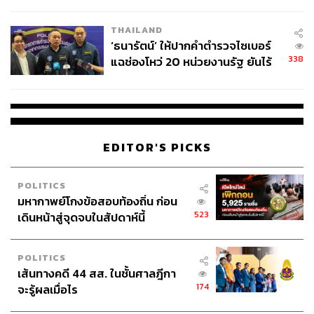
ผลิต 8.3 ล้าน สู่ข้อพิพาท ‘มา
เวลล์ฯ’ ฟ้อง ‘โทน บางแค’ ผิดนัด
THAILAND
จ่ายหนี้-แอบระบุแบรนด์
‘ธนารัตน์’ ให้ปากคำตำรวจไซเบอร์
Sound of the Soul เปิดให้เข้าชมฟรี ที่ชั้น 4 หอศิลป
338
แฉช่องโหว่ 20 หน่วยงานรัฐ ยันไร้
วัฒนธรรมแห่งกรุงเทพมหานคร (BACC) ตั้งแต่วันนี้ – 31
นัยทางการเมือง
กรกฎาคม 2565 เวลา 10.00-19.00 น. (ปิดวันจันทร์)
TAGS:
Sound of the Soul
หอศิลปวัฒนธรรมแห่งกรุงเทพมหานคร
นิทรรศการศิลป์
EDITOR'S PICKS
POLITICS
มหากาพย์โกงข้อสอบท้องถิ่น ก่อน
523
เดินหน้าสู่จุดจบในสัปดาห์นี้
POLITICS
555
เส้นทางคดี 44 สส. ในชั้นศาลฎีกา
174
จะรู้ผลเมื่อไร