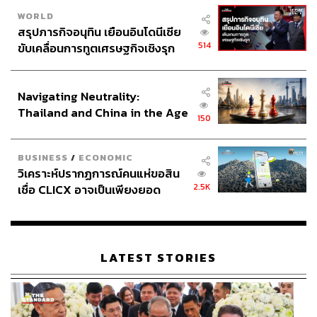
ABOUT THE AUTHOR
WORLD
เกณิกา รวยธนพานิช
สรุปภารกิจอนุทิน เยือนอินโดนีเซีย
นักเขียนผู้ชื่นชอบการพูดคุยเรื่องวัฒนธรรม
514
ขับเคลื่อนการทูตเศรษฐกิจเชิงรุก
อาหาร งานศิลปะ และการวิ่งมาราธอน
ประกาศหุ้นส่วนยุทธศาสตร์ไทย –
อินโดนีเซีย
Navigating Neutrality:
Thailand and China in the Age
150
of a New Global Order
BUSINESS
/
ECONOMIC
วิเคราะห์ปรากฏการณ์คนแห่ขอสิน
2.5K
เชื่อ CLICX อาจเป็นเพียงยอด
ภูเขาน้ำแข็ง ของปัญหาหนี้ครัว
เรือนไทยที่ถูกซุกไว้
LATEST STORIES