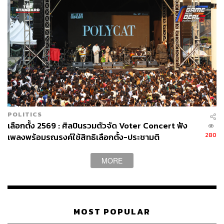
“ด้วยความที่เราทำงานที่หอศิลป์ และได้เห็นการเรียกร้อง
ต่างๆ อยู่ตลอดเวลา เรื่องความเหลื่อมล้ำของกลุ่มคน
ชาติพันธุ์ก็เป็นอีกเรื่องที่พวกเราสนใจ แต่เราจะนำเสนอ
POLITICS
อย่างไรให้ไม่กลายเป็นนิทรรศการเชิงมนุษยวิทยาและไม่
เลือกตั้ง 2569 : ศิลปินรวมตัวจัด Voter Concert ฟัง
ต่อว่าฝ่ายใดฝ่ายหนึ่ง จึงเกิดเป็นนิทรรศการนี้ที่อยากให้คนรุ่น
280
เพลงพร้อมรณรงค์ใช้สิทธิเลือกตั้ง-ประชามติ
ใหม่ได้แก้ไขความเข้าใจผิดเกี่ยวกับกลุ่มชาติพันธุ์ที่ไม่มีสอน
ในห้องเรียน” หนึ่งในทีมผู้จัดนิทรรศการ ฟ้า-กัณหรัตน์ เลี่ยม
MORE
ทอง หัวหน้าฝ่ายกิจกรรมศิลปะของหอศิลป์ บอกกับเรา
MOST POPULAR