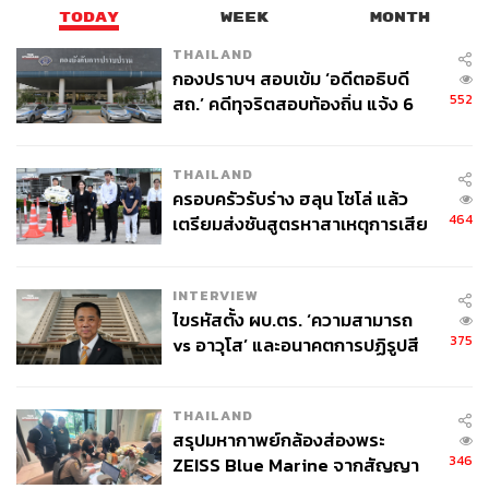
TODAY
WEEK
MONTH
THAILAND
กองปราบฯ สอบเข้ม ‘อดีตอธิบดี
552
สถ.’ คดีทุจริตสอบท้องถิ่น แจ้ง 6
ข้อหาหนัก จ่อชง ป.ป.ช. 12 ส.ค. นี้
THAILAND
ครอบครัวรับร่าง ฮลุน โซโล่ แล้ว
464
เตรียมส่งชันสูตรหาสาเหตุการเสีย
ชีวิต
INTERVIEW
ไขรหัสตั้ง ผบ.ตร. ‘ความสามารถ
375
vs อาวุโส’ และอนาคตการปฏิรูปสี
กากี กับ พล.ต.อ. เอก อังสนานนท์
THAILAND
สรุปมหากาพย์กล้องส่องพระ
346
ZEISS Blue Marine จากสัญญา