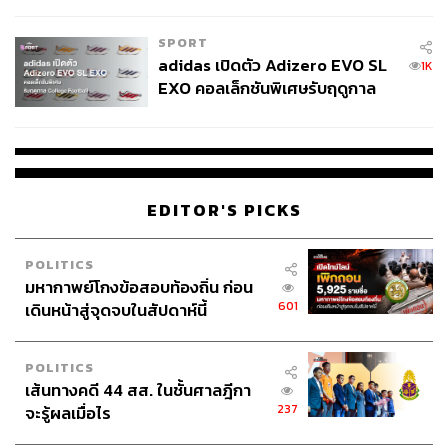
COUTURE กลางสายฝน
SPORT
adidas เปิดตัว Adizero EVO SL
1K
EXO คอลเล็กชันพิเศษรับฤดูกาล
College Football
EDITOR'S PICKS
POLITICS
มหากาพย์โกงข้อสอบท้องถิ่น ก่อน
601
เดินหน้าสู่จุดจบในสัปดาห์นี้
POLITICS
เส้นทางคดี 44 สส. ในชั้นศาลฎีกา
237
จะรู้ผลเมื่อไร