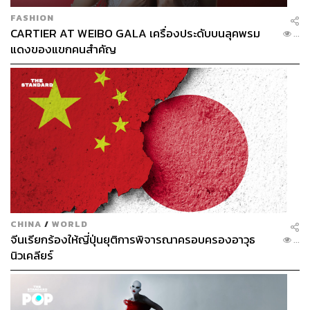
FASHION
CARTIER AT WEIBO GALA เครื่องประดับบนลุคพรม
...
แดงของแขกคนสำคัญ
CHINA
/
WORLD
จีนเรียกร้องให้ญี่ปุ่นยุติการพิจารณาครอบครองอาวุธ
...
นิวเคลียร์