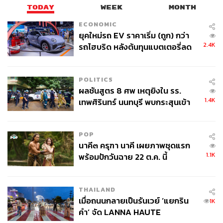
THE STANDARD WEALTH
TODAY
WEEK
MONTH
สำนักข่าวเศรษฐกิจ ธุรกิจ และการลงทุน โดย
ทีมข่าว THE STANDARD
ECONOMIC
ยุคใหม่รถ EV ราคาเริ่ม (ถูก) กว่า
2.4K
รถไฮบริด หลังต้นทุนแบตเตอรี่ลด
ลง - จีนแห่บุกตลาดเกิดใหม่
POLITICS
ผลชันสูตร 8 ศพ เหตุยิงใน รร.
1.4K
เทพศิรินทร์ นนทบุรี พบกระสุนเข้า
จุดสำคัญ ‘ศีรษะ-หน้าอก’ ครูถูกยิง
4 นัด จากระยะไกล
POP
นาคี๓ ครุฑา นาคี เผยภาพชุดแรก
1.1K
พร้อมปักวันฉาย 22 ต.ค. นี้
THAILAND
เมื่อถนนกลายเป็นรันเวย์ ‘แยกริน
1K
คำ’ จัด LANNA HAUTE