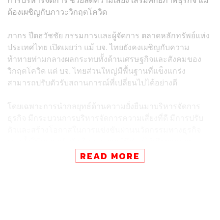
ต้องเผชิญกับภาวะวิกฤตโควิด
ภากร ปีตธวัชชัย กรรมการและผู้จัดการ ตลาดหลักทรัพย์แห่ง
ประเทศไทย เปิดเผยว่า แม้ บจ. ไทยยังคงเผชิญกับความ
ท้าทายท่ามกลางผลกระทบทั้งด้านเศรษฐกิจและสังคมของ
วิกฤตโควิด แต่ บจ. ไทยส่วนใหญ่มีพื้นฐานที่แข็งแกร่ง
สามารถปรับตัวรับสถานการณ์ที่เปลี่ยนไปได้อย่างดี
โดยเฉพาะการนำกลยุทธ์ด้านความยั่งยืนมาบริหารจัดการ
ธุรกิจ มีกระบวนการบริหารจัดการความเสี่ยงที่ดี มีการปรับ
ตัวและสร้างโอกาสในการแข่งขันผ่านนวัตกรรมทางธุรกิจ
รวมทั้งให้ความสำคัญในการดูแลผู้มีส่วนได้เสียตลอดจน
ชุมชนและสังคม ซึ่งในปีนี้มี บจ. ผ่านการคัดเลือกเข้าสู่ราย
READ MORE
ชื่อหุ้นยั่งยืน หรือ THSI รวม 146 บจ. เพิ่มขึ้นจากปีก่อนที่มี
124 บจ.
“ตลาดหลักทรัพย์แห่งประเทศไทยส่งเสริมตลาดทุนไทยให้เกิด
การพัฒนาที่ยั่งยืน เพื่อให้ตลาดทุนไทยเป็นประโยชน์แก่ทุก