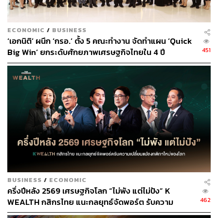
บจ. ที่ได้รับคัดเลือกให้อยู่ในรายชื่อหุ้นยั่งยืนต้องมีคะแนน
ผ่านร้อยละ 50 ในแต่ละมิติ และผ่านเกณฑ์คุณสมบัติตามที่
ตลาดหลักทรัพย์แห่งประเทศไทยกำหนด โดยมีคณะทำงาน
ECONOMIC
/
BUSINESS
เพื่อการลงทุนอย่างยั่งยืนเป็นผู้กลั่นกรองให้มีความโปร่งใส
‘เอกนิติ’ ผนึก ‘กรอ.’ ตั้ง 5 คณะทำงาน จัดทำแผน ‘Quick
ตลอดกระบวนการ ทั้งนี้ รายชื่อหุ้นยั่งยืน THSI ถูกนำมาใช้
451
Big Win’ ยกระดับศักยภาพเศรษฐกิจไทยใน 4 ปี
เป็นเกณฑ์คัดเลือกดัชนี SETTHSI เพื่อส่งเสริมการลงทุนใน
หุ้นยั่งยืนที่ดำเนินธุรกิจโดยคำนึงถึงสิ่งแวดล้อม สังคม และ
บรรษัทภิบาล ซึ่งดัชนี SETTHSI มีการทบทวนทุกครึ่งปี
ช่องทางติดตาม
THE STANDARD WEALTH
Twitter:
twitter.com/standard_wealth
Instagram:
instagram.com/thestandardwealth
BUSINESS
/
ECONOMIC
Official Line:
https://lin.ee/xfPbXUP
ครึ่งปีหลัง 2569 เศรษฐกิจโลก “ไม่พัง แต่ไม่ปัง” K
462
WEALTH กสิกรไทย แนะกลยุทธ์จัดพอร์ต รับความ
เปลี่ยนแปลงกติกาใหม่ของโลก