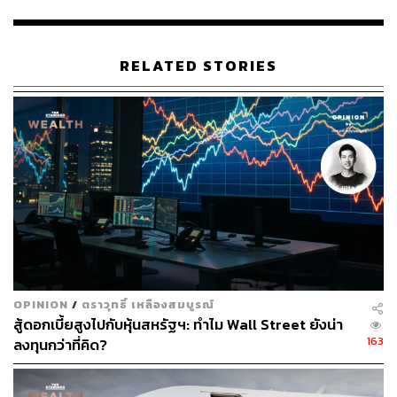
พิจารณาเป็นส่วนหนึ่งของความเสี่ยงที่อาจเกิดขึ้นใหม่
(Emerging Risk) เพื่อปรับตัวและตอบโจทย์ความท้าทายใน
อนาคต
RELATED STORIES
นอกจากนี้ยังให้ความสำคัญกับการดูแลสุขภาพและความ
ปลอดภัยของพนักงาน เพื่อให้ธุรกิจดำเนินได้อย่างต่อเนื่อง
และรักษาประสิทธิภาพในการปฏิบัติงาน (Operational
Efficiency) รวมถึงการช่วยเหลือสังคม ผู้มีส่วนได้เสีย ทั้ง
ลูกค้าและคู่ค้า เพื่อก้าวผ่านสถานการณ์ไปด้วยกัน บจ. ยังมี
พัฒนาการโดดเด่นด้านสิ่งแวดล้อม
โดยเฉพาะการกำหนดเป้าหมายเชิงปริมาณและเปิดเผยข้อมูล
การลดการปล่อยก๊าซเรือนกระจก เพื่อร่วมแก้ไขปัญหาการ
เปลี่ยนแปลงสภาพภูมิอากาศ และเป็นส่วนหนึ่งในการขับ
OPINION
/
ตราวุทธิ์ เหลืองสมบูรณ์
เคลื่อนประเทศไทยไปสู่สังคมคาร์บอนต่ำ
สู้ดอกเบี้ยสูงไปกับหุ้นสหรัฐฯ: ทำไม Wall Street ยังน่า
163
ลงทุนกว่าที่คิด?
รายชื่อหุ้นยั่งยืน THSI 146 บริษัท เป็น บจ. ใน SET 134 บจ.
และ mai 12 บจ. ประกอบด้วย บจ. สูงสุดในกลุ่มอุตสาหกรรม
สามลำดับแรก ได้แก่ บจ. ในกลุ่มอสังหาริมทรัพย์และ