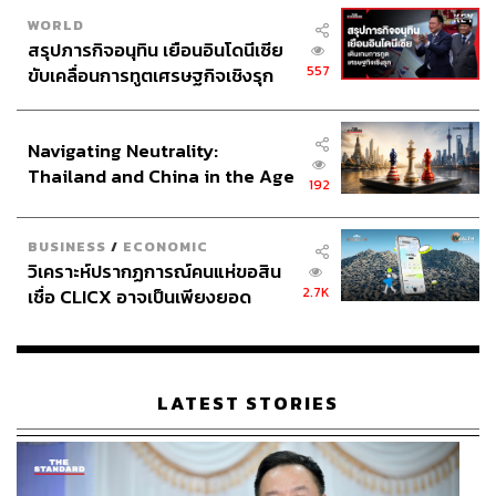
WORLD
สรุปภารกิจอนุทิน เยือนอินโดนีเซีย
557
ขับเคลื่อนการทูตเศรษฐกิจเชิงรุก
ประกาศหุ้นส่วนยุทธศาสตร์ไทย –
อินโดนีเซีย
Navigating Neutrality:
Thailand and China in the Age
192
of a New Global Order
BUSINESS
/
ECONOMIC
วิเคราะห์ปรากฏการณ์คนแห่ขอสิน
2.7K
เชื่อ CLICX อาจเป็นเพียงยอด
ภูเขาน้ำแข็ง ของปัญหาหนี้ครัว
เรือนไทยที่ถูกซุกไว้
LATEST STORIES