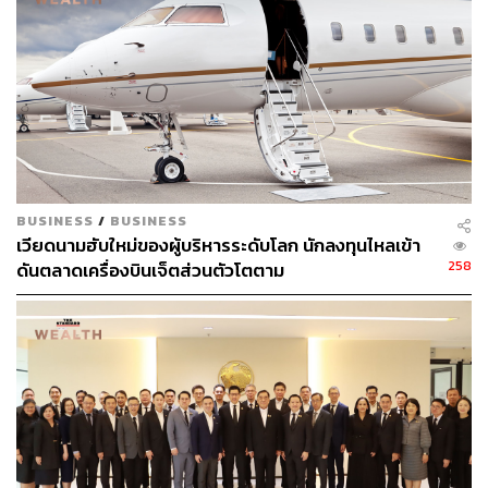
ก่อสร้างมากที่สุด 25 บริษัท กลุ่มบริการ 24 บริษัท และกลุ่ม
ทรัพยากร 23 บริษัท โดย บจ. ในรายชื่อหุ้นยั่งยืน THSI มี
มูลค่าหลักทรัพย์ตามราคาตลาดรวม 12.48 ล้านล้านบาท ณ
30 กันยายน 2564 หรือคิดเป็น 66% เมื่อเทียบกับมูลค่าหลัก
ทรัพย์ตามราคาตลาดทั้งหมดของ SET และ mai
ทั้งนี้ รายชื่อหุ้นยั่งยืน THSI คัดเลือกจาก บจ. ที่เข้าร่วมตอบ
แบบประเมินความยั่งยืน ซึ่งประกอบด้วยตัวชี้วัดทั่วไป 17
BUSINESS
/
BUSINESS
หมวด ครอบคลุมมิติเศรษฐกิจ (รวมบรรษัทภิบาล) สังคม และ
เวียดนามฮับใหม่ของผู้บริหารระดับโลก นักลงทุนไหลเข้า
สิ่งแวดล้อม และตัวชี้วัดตามลักษณะของธุรกิจในแต่ละกลุ่ม
258
ดันตลาดเครื่องบินเจ็ตส่วนตัวโตตาม
อุตสาหกรรมรวม 12 หมวด เช่น ความเสี่ยงจากการใช้น้ำ
ความรับผิดชอบต่อผลิตภัณฑ์ การทำธุรกิจทางการเงินหรือ
ประกันภัยอย่างรับผิดชอบ การมีส่วนร่วมกับชุมชนและเพิ่ม
โอกาสให้ผู้ใช้เข้าถึงดิจิทัล เป็นต้น ตัวชี้วัดเหล่านี้สอดคล้อง
กับประเด็นที่ผู้ลงทุนทั่วโลกให้ความสนใจ และเป็นประเด็นที่
ภาคธุรกิจสามารถใช้ศักยภาพเพื่อร่วมแก้ไขปัญหาสังคมและ
สิ่งแวดล้อมได้