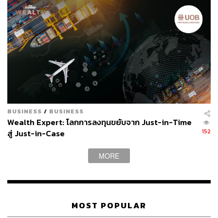
สามารถติดตาม THE STANDARD WEALTH
ผ่านแอปพลิเคชันต่างๆ ที่คุณสะดวกหรือใช้งานอยู่แล้วได้เลย
TAGS:
หุ้นยั่งยืน
การลงทุน
ตลาดหลักทรัพย์แห่งประเทศไทย (ตลท.)
BUSINESS
/
BUSINESS
Wealth Expert: โลกการลงทุนขยับจาก Just-in-Time
152
สู่ Just-in-Case
MORE
63
MOST POPULAR
ABOUT THE AUTHOR