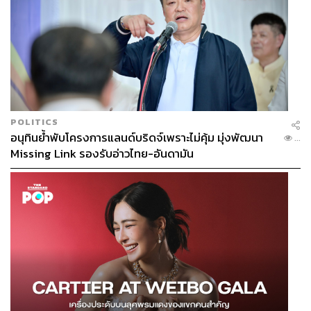
POLITICS
อนุทินย้ำพับโครงการแลนด์บริดจ์เพราะไม่คุ้ม มุ่งพัฒนา
...
Missing Link รองรับอ่าวไทย-อันดามัน