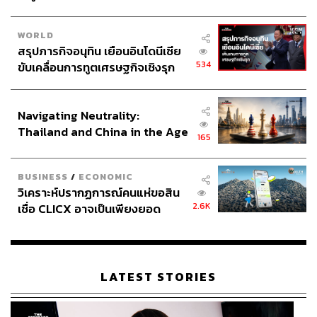
WORLD
สรุปภารกิจอนุทิน เยือนอินโดนีเซีย
534
ขับเคลื่อนการทูตเศรษฐกิจเชิงรุก
ประกาศหุ้นส่วนยุทธศาสตร์ไทย –
อินโดนีเซีย
Navigating Neutrality:
Thailand and China in the Age
165
of a New Global Order
BUSINESS
/
ECONOMIC
วิเคราะห์ปรากฏการณ์คนแห่ขอสิน
2.6K
เชื่อ CLICX อาจเป็นเพียงยอด
ภูเขาน้ำแข็ง ของปัญหาหนี้ครัว
เรือนไทยที่ถูกซุกไว้
LATEST STORIES