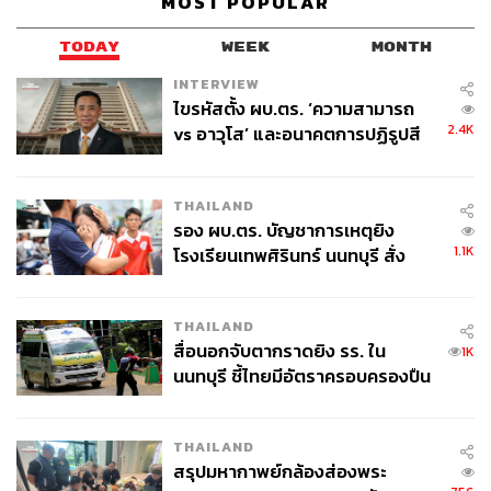
MOST POPULAR
TODAY
WEEK
MONTH
INTERVIEW
ไขรหัสตั้ง ผบ.ตร. ‘ความสามารถ
2.4K
vs อาวุโส’ และอนาคตการปฏิรูปสี
กากี กับ พล.ต.อ. เอก อังสนานนท์
THAILAND
รอง ผบ.ตร. บัญชาการเหตุยิง
1.1K
โรงเรียนเทพศิรินทร์ นนทบุรี สั่ง
ค้นหา 2 รอบยืนยันไร้คนติดค้าง พบ
ศพปู่-ย่าที่บ้านพักผู้ก่อเหตุ
THAILAND
สื่อนอกจับตากราดยิง รร. ใน
1K
นนทบุรี ชี้ไทยมีอัตราครอบครองปืน
สูงในระดับต้นของภูมิภาค
THAILAND
สรุปมหากาพย์กล้องส่องพระ