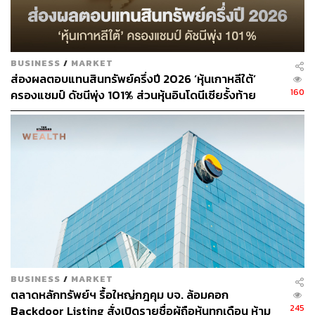
BUSINESS
/
MARKET
ส่องผลตอบแทนสินทรัพย์ครึ่งปี 2026 ‘หุ้นเกาหลีใต้’
160
ครองแชมป์ ดัชนีพุ่ง 101% ส่วนหุ้นอินโดนีเซียรั้งท้าย
ติดลบ 35%
BUSINESS
/
MARKET
ตลาดหลักทรัพย์ฯ รื้อใหญ่กฎคุม บจ. ล้อมคอก
245
Backdoor Listing สั่งเปิดรายชื่อผู้ถือหุ้นทุกเดือน ห้าม