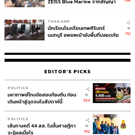
756
ZEISS Blue Marine จากสัญญา
ผลิต 8.3 ล้าน สู่ข้อพิพาท ‘มา
เวลล์ฯ’ ฟ้อง ‘โทน บางแค’ ผิดนัด
THAILAND
จ่ายหนี้-แอบระบุแบรนด์
นักเรียนโรงเรียนเทพศิรินทร์
751
นนทบุรี อพยพเข้ายังพื้นที่ปลอดภัย
ชั่วคราว หลังเหตุใช้อาวุธปืนภายใน
โรงเรียนคลี่คลาย
EDITOR'S PICKS
POLITICS
มหากาพย์โกงข้อสอบท้องถิ่น ก่อน
554
เดินหน้าสู่จุดจบในสัปดาห์นี้
POLITICS
เส้นทางคดี 44 สส. ในชั้นศาลฎีกา
192
จะรู้ผลเมื่อไร