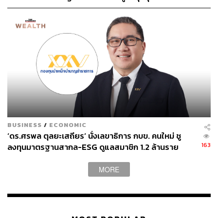
ซุกความเสี่ยง บังคับใช้ 1 ก.ค. 69
BUSINESS
/
ECONOMIC
‘ดร.ศรพล ตุลยะเสถียร’ นั่งเลขาธิการ กบข. คนใหม่ ชู
163
ลงทุนมาตรฐานสากล-ESG ดูแลสมาชิก 1.2 ล้านราย
MORE