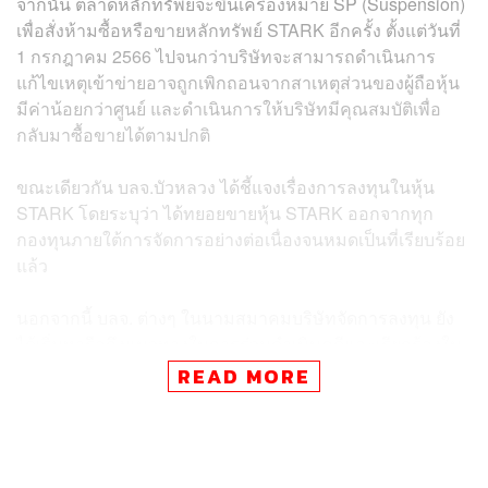
จากนั้น ตลาดหลักทรัพย์จะขึ้นเครื่องหมาย SP (Suspension)
เพื่อสั่งห้ามซื้อหรือขายหลักทรัพย์ STARK อีกครั้ง ตั้งแต่วันที่
1 กรกฎาคม 2566 ไปจนกว่าบริษัทจะสามารถดำเนินการ
แก้ไขเหตุเข้าข่ายอาจถูกเพิกถอนจากสาเหตุส่วนของผู้ถือหุ้น
มีค่าน้อยกว่าศูนย์​ และดำเนินการให้บริษัทมีคุณสมบัติเพื่อ
กลับมาซื้อขายได้ตามปกติ
ขณะเดียวกัน บลจ.บัวหลวง ได้ชี้แจงเรื่องการลงทุนในหุ้น
STARK โดยระบุว่า ได้ทยอยขายหุ้น STARK ออกจากทุก
กองทุนภายใต้การจัดการอย่างต่อเนื่องจนหมดเป็นที่เรียบร้อย
แล้ว
นอกจากนี้ บลจ. ต่างๆ ในนามสมาคมบริษัทจัดการลงทุน ยัง
ได้เริ่มหารือถึงแนวทางในการร่วมดำเนินคดีและเรียกร้องใน
ฐานะผู้ลงทุนสถาบันแล้ว
READ MORE
ทั้งนี้ บลจ.บัวหลวง เคยชี้แจงว่ามี 4 กองทุนของ บลจ.บัวหลวง
ที่ถือหุ้น STARK ประกอบด้วย