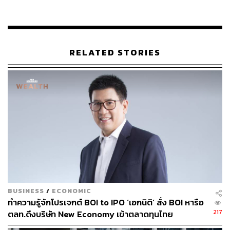
TAGS:
ตลาดหลักทรัพย์แห่งประเทศไทย (ตลท.)
ตลาดหุ้นไทย
หุ้นไทย
บมจ.สตาร์ค คอร์เปอเรชั่น (STARK)
บริษัทหลักทรัพย์บัวหลวง จำกัด (มหาชน)
หุ้น STARK
RELATED STORIES
62
ABOUT THE AUTHOR
THE STANDARD WEALTH
สำนักข่าวเศรษฐกิจ ธุรกิจ และการลงทุน โดย
ทีมข่าว THE STANDARD
BUSINESS
/
ECONOMIC
ทำความรู้จักโปรเจกต์ BOI to IPO ‘เอกนิติ’ สั่ง BOI หารือ
217
ตลท.ดึงบริษัท New Economy เข้าตลาดทุนไทย