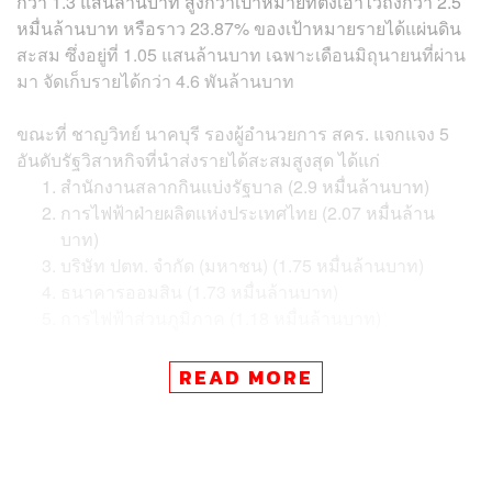
กว่า 1.3 แสนล้านบาท สูงกว่าเป้าหมายที่ตั้งเอาไว้ถึงกว่า 2.5
หมื่นล้านบาท หรือราว 23.87% ของเป้าหมายรายได้แผ่นดิน
สะสม ซึ่งอยู่ที่ 1.05 แสนล้านบาท เฉพาะเดือนมิถุนายนที่ผ่าน
มา จัดเก็บรายได้กว่า 4.6 พันล้านบาท
ขณะที่ ชาญวิทย์ นาคบุรี รองผู้อำนวยการ สคร. แจกแจง 5
อันดับรัฐวิสาหกิจที่นำส่งรายได้สะสมสูงสุด ได้แก่
สำนักงานสลากกินแบ่งรัฐบาล (2.9 หมื่นล้านบาท)
การไฟฟ้าฝ่ายผลิตแห่งประเทศไทย (2.07 หมื่นล้าน
บาท)
บริษัท ปตท. จำกัด (มหาชน) (1.75 หมื่นล้านบาท)
ธนาคารออมสิน (1.73 หมื่นล้านบาท)
การไฟฟ้าส่วนภูมิภาค (1.18 หมื่นล้านบาท)
READ MORE
สคร. ประเมินว่า กลุ่มรัฐวิสาหกิจมีผลประกอบการที่ดีขึ้นเมื่อ
เทียบกับช่วงเดียวกันของปีก่อน เนื่องจากการปรับปรุงและ
พัฒนากระบวนการทำงานอย่างต่อเนื่อง โดยอาศัยนวัตกรรม
และเทคโนโลยีมาช่วยสนับสนุนการทำงาน
ในปีงบประมาณ
2561 นี้ สคร. คาดว่าน่าจะสามารถจัดเก็บเงินรายได้แผ่นดิน