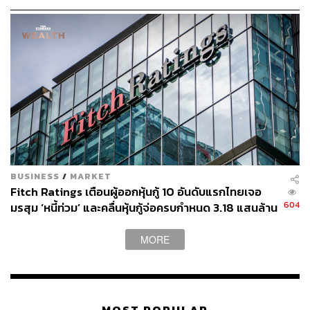
อย่างแท้จริง
BUSINESS
/
MARKET
Fitch Ratings เตือนผู้ออกหุ้นกู้ 10 อันดับแรกไทยเจอ
604
มรสุม ‘หนี้ท่วม’ และคลื่นหุ้นกู้จ่อครบกำหนด 3.18 แสนล้าน
บาทในปีนี้ จับตาความเสี่ยงรีไฟแนนซ์
MORE