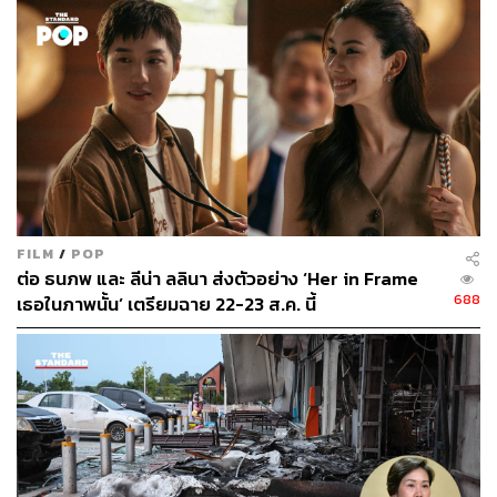
FILM
/
POP
ต่อ ธนภพ และ ลีน่า ลลินา ส่งตัวอย่าง ‘Her in Frame
688
เธอในภาพนั้น’ เตรียมฉาย 22-23 ส.ค. นี้