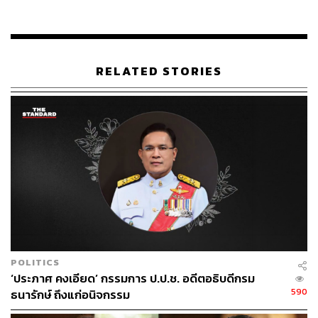
มนต์ชัย วงษ์กิตติไกรวัล
นักข่าวธุรกิจและเจ้าของเพจ BizKlass
RELATED STORIES
POLITICS
‘ประภาศ คงเอียด’ กรรมการ ป.ป.ช. อดีตอธิบดีกรม
590
ธนารักษ์ ถึงแก่อนิจกรรม