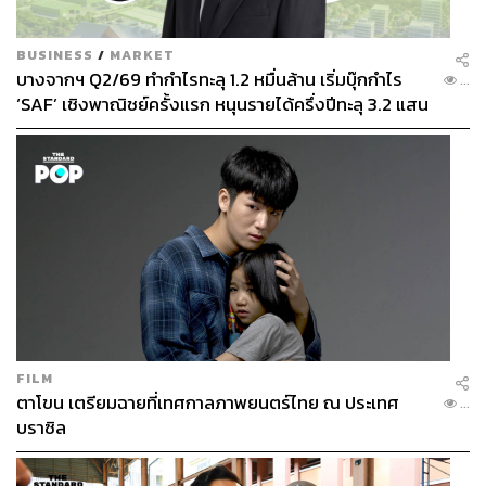
BUSINESS
/
MARKET
บางจากฯ Q2/69 ทำกำไรทะลุ 1.2 หมื่นล้าน เริ่มบุ๊กกำไร
...
‘SAF’ เชิงพาณิชย์ครั้งแรก หนุนรายได้ครึ่งปีทะลุ 3.2 แสน
ล้าน
FILM
ตาโขน เตรียมฉายที่เทศกาลภาพยนตร์ไทย ณ ประเทศ
...
บราซิล