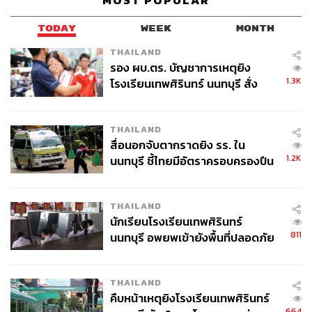
MOST POPULAR
TODAY
WEEK
MONTH
THAILAND
รอง ผบ.ตร. บัญชาการเหตุยิง
1.3K
โรงเรียนเทพศิรินทร์ นนทบุรี สั่ง
ค้นหา 2 รอบยืนยันไร้คนติดค้าง พบ
ศพปู่-ย่าที่บ้านพักผู้ก่อเหตุ
THAILAND
สื่อนอกจับตากราดยิง รร. ใน
1.2K
นนทบุรี ชี้ไทยมีอัตราครอบครองปืน
สูงในระดับต้นของภูมิภาค
THAILAND
นักเรียนโรงเรียนเทพศิรินทร์
811
นนทบุรี อพยพเข้ายังพื้นที่ปลอดภัย
ชั่วคราว หลังเหตุใช้อาวุธปืนภายใน
โรงเรียนคลี่คลาย
THAILAND
คืบหน้าเหตุยิงโรงเรียนเทพศิรินทร์
664