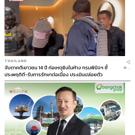
THAILAND
จับตาคดีเยาวชน 14 ปี ก่อเหตุยิงในห้าง กรมพินิจฯ ชี้
...
ประพฤติดี-รับการรักษาต่อเนื่อง ประเมินปล่อยตัว