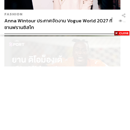
FASHION
Anna Wintour ประกาศจัดงาน Vogue World 2027 ที่
...
ซานฟรานซิสโก
SPORT
ยาน ดิโอม็องเด้ 2 ปีก่อนยังไร้สโมสรอาชีพ สู่นักเตะค่าตัว
...
125 ล้านยูโร กับคำสัญญาถึงน้องสาวผู้ล่วงลับ