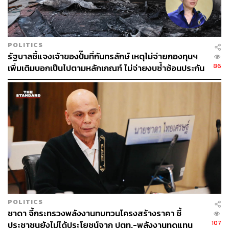
POLITICS
รัฐบาลชี้แจงเจ้าของปั๊มที่กันทรลักษ์ เหตุไม่จ่ายกองทุนฯ
86
เพิ่มเติมบอกเป็นไปตามหลักเกณฑ์ ไม่จ่ายงบซ้ำซ้อนประกัน
POLITICS
ชาดา จี้กระทรวงพลังงานทบทวนโครงสร้างราคา ชี้
107
ประชาชนยังไม่ได้ประโยชน์จาก ปตท.-พลังงานทดแทน