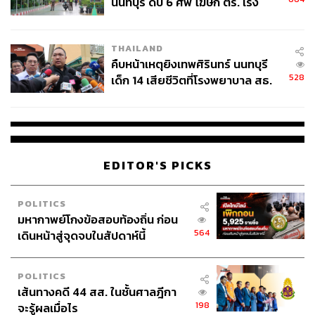
นนทบุรี ดับ 6 ศพ โฆษก ตร. เร่ง
สอบปมขโมยปืนปู่ก่อเหตุ
THAILAND
คืบหน้าเหตุยิงเทพศิรินทร์ นนทบุรี
528
เด็ก 14 เสียชีวิตที่โรงพยาบาล สธ.
ยืนยันครูเสียชีวิต 5 ราย เจ็บ 22
ราย
EDITOR'S PICKS
POLITICS
มหากาพย์โกงข้อสอบท้องถิ่น ก่อน
564
เดินหน้าสู่จุดจบในสัปดาห์นี้
POLITICS
เส้นทางคดี 44 สส. ในชั้นศาลฎีกา
198
จะรู้ผลเมื่อไร