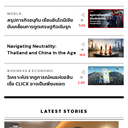
WORLD
สรุปภารกิจอนุทิน เยือนอินโดนีเซีย
539
ขับเคลื่อนการทูตเศรษฐกิจเชิงรุก
ประกาศหุ้นส่วนยุทธศาสตร์ไทย –
อินโดนีเซีย
Navigating Neutrality:
Thailand and China in the Age
169
of a New Global Order
BUSINESS
/
ECONOMIC
วิเคราะห์ปรากฏการณ์คนแห่ขอสิน
2.6K
เชื่อ CLICX อาจเป็นเพียงยอด
ภูเขาน้ำแข็ง ของปัญหาหนี้ครัว
เรือนไทยที่ถูกซุกไว้
LATEST STORIES