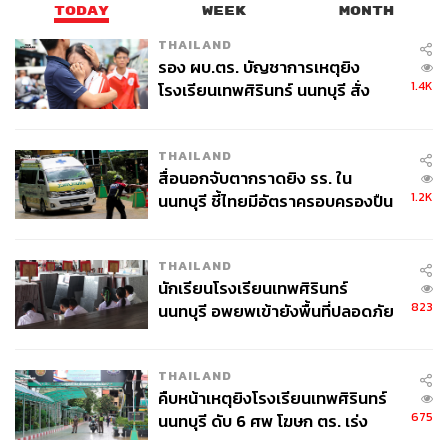
TODAY
WEEK
MONTH
THAILAND
รอง ผบ.ตร. บัญชาการเหตุยิง
1.4K
โรงเรียนเทพศิรินทร์ นนทบุรี สั่ง
ค้นหา 2 รอบยืนยันไร้คนติดค้าง พบ
ศพปู่-ย่าที่บ้านพักผู้ก่อเหตุ
THAILAND
สื่อนอกจับตากราดยิง รร. ใน
1.2K
นนทบุรี ชี้ไทยมีอัตราครอบครองปืน
สูงในระดับต้นของภูมิภาค
THAILAND
นักเรียนโรงเรียนเทพศิรินทร์
823
นนทบุรี อพยพเข้ายังพื้นที่ปลอดภัย
ชั่วคราว หลังเหตุใช้อาวุธปืนภายใน
โรงเรียนคลี่คลาย
THAILAND
คืบหน้าเหตุยิงโรงเรียนเทพศิรินทร์
675
นนทบุรี ดับ 6 ศพ โฆษก ตร. เร่ง
สอบปมขโมยปืนปู่ก่อเหตุ