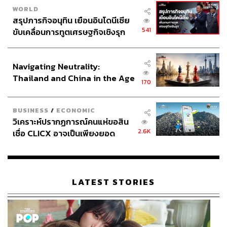
WORLD
สรุปภารกิจอนุทิน เยือนอินโดนีเซีย
541
ขับเคลื่อนการทูตเศรษฐกิจเชิงรุก
ประกาศหุ้นส่วนยุทธศาสตร์ไทย –
อินโดนีเซีย
Navigating Neutrality:
Thailand and China in the Age
170
of a New Global Order
BUSINESS
/
ECONOMIC
วิเคราะห์ปรากฏการณ์คนแห่ขอสิน
2.6K
เชื่อ CLICX อาจเป็นเพียงยอด
ภูเขาน้ำแข็ง ของปัญหาหนี้ครัว
เรือนไทยที่ถูกซุกไว้
LATEST STORIES