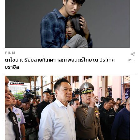
FILM
ตาโขน เตรียมฉายที่เทศกาลภาพยนตร์ไทย ณ ประเทศ
...
บราซิล