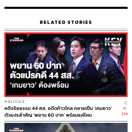
“เรื่องนี้เราขอให้ลดเพดานลง ถ้าลดได้เราก็เดินหน้าประเทศ
ได้ แต่ถ้าเราเดินต่อยิ่งเพิ่มเงื่อนไขเข้าไปเรื่อยๆ มันก็นำไปสู่
ความขัดแย้ง แล้วก็ทำให้ ส.ว. ไม่สบายใจมากขึ้นในการ
RELATED STORIES
โหวต” สมชายกล่าว
TAGS:
พรรคก้าวไกล
ศูนย์รวมประชาชนปกป้องสถาบันพระมหากษัตริย์
(ศปปส.)
รามคำแหงรักสถาบัน
สมาชิกวุฒิสภา (สว.)
ม.112
การแก้กฎหมาย
สมชาย แสวงการ
เสรี สุวรรณภานนท์
POLITICS
คดีจริยธรรม 44 สส. อดีตก้าวไกล กลายเป็น ‘เกมยาว’
224
ตัวแปรสำคัญ ‘พยาน 60 ปาก’ พร้อมแค่ไหน
66