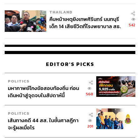
THAILAND
คืบหน้าเหตุยิงเทพศิรินทร์ นนทบุรี
542
เด็ก 14 เสียชีวิตที่โรงพยาบาล สธ.
ยืนยันครูเสียชีวิต 5 ราย เจ็บ 22
ราย
EDITOR'S PICKS
POLITICS
มหากาพย์โกงข้อสอบท้องถิ่น ก่อน
568
เดินหน้าสู่จุดจบในสัปดาห์นี้
POLITICS
เส้นทางคดี 44 สส. ในชั้นศาลฎีกา
201
จะรู้ผลเมื่อไร