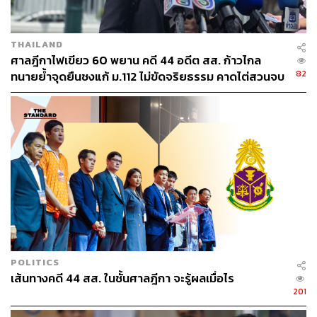
THAILAND
ศาลฎีกาไฟเขียว 60 พยาน คดี 44 อดีต สส. ก้าวไกล
82
ทนายย้ำจุดยืนชงแก้ ม.112 ไม่ขัดจริยธรรม คาดไต่สวนจบ
พฤษภาคมปี 2570
POLITICS
เส้นทางคดี 44 สส. ในชั้นศาลฎีกา จะรู้ผลเมื่อไร
201