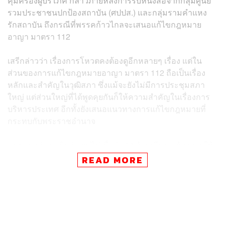
คุ้มครองผู้บริโภค กล่าวภายหลังการรับหนังสือจากกลุ่มศูนย์
รวมประชาชนปกป้องสถาบัน (ศปปส.) และกลุ่มรามคำแหง
รักสถาบัน ถึงกรณีที่พรรคก้าวไกลจะเสนอแก้ไขกฎหมาย
อาญา มาตรา 112
เสรีกล่าวว่า เรื่องการโหวตคงต้องดูอีกหลายๆ เรื่อง แต่ใน
ส่วนของการแก้ไขกฎหมายอาญา มาตรา 112 ถือเป็นเรื่อง
หลักและสำคัญในวุฒิสภา ซึ่งแม้จะยังไม่มีการประชุมสภา
ใหญ่ แต่ส่วนใหญ่ที่ได้พูดคุยกันก็ให้ความสำคัญในเรื่องการ
บริหารประเทศ อีกทั้งยังเสนอแนวทางการแก้ไขกฎหมายที่
กระทบกับพระราชอำนาจ
สมชายกล่าวเสริมว่า ตนไม่เชื่อว่า 14 ล้านเสียงจะต้องการให้
แก้ไขหรือยกเลิก ม.112 และสิ่งที่กระทบต่อการล้มล้าง
READ MORE
รัฐธรรมนูญและร่างใหม่ ในหมวด 1 และหมวด 2 ซึ่งเป็น
ความมั่นคงของชาติ เราพยายามสื่อสารกับพรรคก้าวไกลอยู่
แล้วว่าให้ลดเพดานเรื่องนี้ลง เพราะเป็นผลกระทบต่อความ
สงบสุขของประเทศ ทาง ส.ว. ได้แสดงเจตนารมณ์หลายครั้ง
ว่าเรื่องเหล่านี้นำไปสู่ความขัดแย้ง เพราะฉะนั้นฝ่ายการเมือง