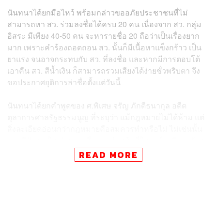
นันทนาได้ยกมือไหว้ พร้อมกล่าวขออภัยประชาชนที่ไม่
สามารถหา สว. ร่วมลงชื่อได้ครบ 20 คน เนื่องจาก สว. กลุ่ม
อิสระ มีเพียง 40-50 คน จะหารายชื่อ 20 ถือว่าเป็นเรื่องยาก
มาก เพราะคำร้องถอดถอน สว. นั้นก็มีเนื้อหาแข็งกร้าว เป็น
ยาแรง จนอาจกระทบกับ สว. ที่ลงชื่อ และหากมีการตอบโต้
เอาคืน สว. สีน้ำเงิน ก็สามารถรวมเสียงได้ง่ายชั่วพริบตา จึง
ขอประกาศยุติการล่าชื่อตั้งแต่วันนี้
นันทนาได้ยกคำพูดของ ศ.พิเศษ จรัญ ภักดีธนากุล อดีต
ตุลาการศาลรัฐธรรมนูญ ที่ระบุว่า แม้กฎหมายไม่ได้ห้าม แต่
สิ่งละเอียดอ่อนกว่ากฎหมายคือสมควรทำหรือไม่ ไม่เช่นนั้น
อาจมีปัญหาใหญ่ บุคคลที่จะมาทำหน้าที่ในองค์กรอิสระต้อง
มีการตรวจสอบทางจริยธรรมว่าเป็นแบบอย่างได้หรือไม่
READ MORE
เพราะเมื่อเราตรวจสอบ ผู้ตรวจสอบเองก็ต้องมีมาตรฐานทาง
จริยธรรม
ดังนั้นเพื่อความรอบคอบ เห็นว่าควรเลื่อนภารกิจนี้ไปก่อน
เพราะคนในองค์กรอิสระท่านยังทำหน้าที่ได้อยู่ ไม่ได้มีเหตุว่า