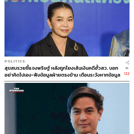
การตรวจสอบขององค์กรอิสระไปด้วยกัน ไม่เช่นนั้นแล้ว จะ
เป็นการที่ สว. กลุ่มใหญ่นี้ สามารถเลือกผู้พิพากษาตัดสินคดี
ของตัวเอง สามารถเลือกกรรมการในการมาตัดสินเรื่องร้อง
เรียนของตัวเอง
“ปัญหาทั้งหมดนี้เกิดจากรัฐธรรมนูญปี 60 ที่มีข้อบกพร่อง
มากมาย รั่วทุกจุด มีกล่องดวงใจ ใส่ไว้ในองค์กรอิสระ ให้มี
อำนาจวินิจฉัย ตัดสินคดีต่างๆ ตรวจสอบผู้มาดำรงตำแหน่ง
ต่างๆ ได้ โดยผูกพันทุกองค์กร มีอำนาจที่กว้าง และเป็นการ้
POLITICS
ปิดช่อง ดังนั้น จึงต้องหาวิธีในการยกร่าง แก้รัฐธรรมนูญใหม่
สุขสมรวยชี้แจงพริษฐ์ หลังถูกโยงเส้นเงินคดีฮั้วสว. บอก
เพื่ออุดช่องว่างในกระบวนการได้มาซึ่ง สว. ต้องเปลี่ยนกติกา
122
อย่าคิดไปเอง-ฟังข้อมูลฝ่ายตรงข้าม เตือนระวังหากข้อมูล
เพื่อควบคุมขอบเขตองค์กรอิสระทั้งหลาย” นันทนากล่าว
ไม่จริง
TAGS:
นันทนา นันทวโรภาส
สมาชิกวุฒิสภา (สว.)
ประชาธิปไตย
รัฐธรรมนูญ