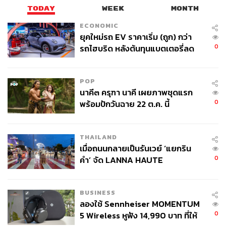
TODAY
WEEK
MONTH
ECONOMIC
ยุคใหม่รถ EV ราคาเริ่ม (ถูก) กว่า
0
รถไฮบริด หลังต้นทุนแบตเตอรี่ลด
ลง - จีนแห่บุกตลาดเกิดใหม่
POP
นาคี๓ ครุฑา นาคี เผยภาพชุดแรก
0
พร้อมปักวันฉาย 22 ต.ค. นี้
THAILAND
เมื่อถนนกลายเป็นรันเวย์ ‘แยกริน
0
คำ’ จัด LANNA HAUTE
COUTURE กลางสายฝน
BUSINESS
ลองใช้ Sennheiser MOMENTUM
0
5 Wireless หูฟัง 14,990 บาท ที่ให้