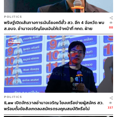
POLITICS
173
พริษฐ์เปิดเส้นทางการเงินโยงคดีฮั้ว สว. อีก 4 จังหวัด พบ
88
ส.อบจ. อำนาจเจริญโอนเงินให้เจ้าหน้าที่ กกต. ฝ่าย
สืบสวน
ABOUT THE AUTHOR
THE STANDARD TEAM
กองบรรณาธิการ THE STANDARD
POLITICS
iLaw เปิดจักรวาลอำนาจเจริญ โยงเครือข่ายผู้สมัคร สว.
337
พร้อมตั้งข้อสังเกตลงสมัครตรงคุณสมบัติหรือไม่