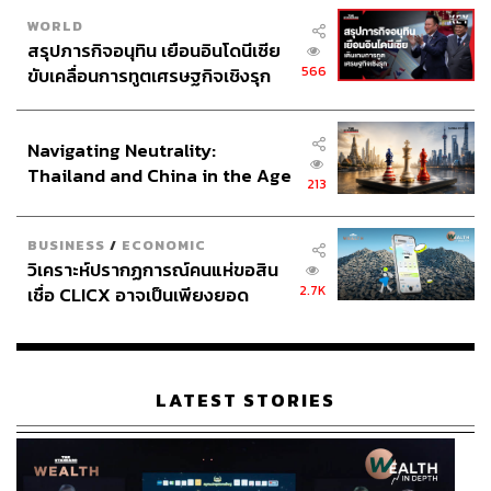
WORLD
สรุปภารกิจอนุทิน เยือนอินโดนีเซีย
566
ขับเคลื่อนการทูตเศรษฐกิจเชิงรุก
ประกาศหุ้นส่วนยุทธศาสตร์ไทย –
อินโดนีเซีย
Navigating Neutrality:
Thailand and China in the Age
213
of a New Global Order
BUSINESS
/
ECONOMIC
วิเคราะห์ปรากฏการณ์คนแห่ขอสิน
2.7K
เชื่อ CLICX อาจเป็นเพียงยอด
ภูเขาน้ำแข็ง ของปัญหาหนี้ครัว
เรือนไทยที่ถูกซุกไว้
LATEST STORIES