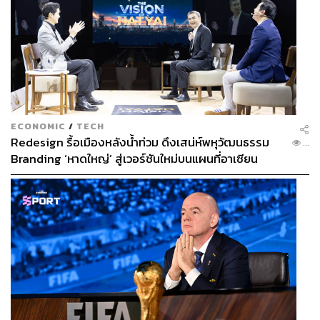
ECONOMIC
/
TECH
Redesign รื้อเมืองหลังน้ำท่วม ดึงเสน่ห์พหุวัฒนธรรม
...
Branding ‘หาดใหญ่’ สู่เวอร์ชันใหม่บนแผนที่อาเซียน