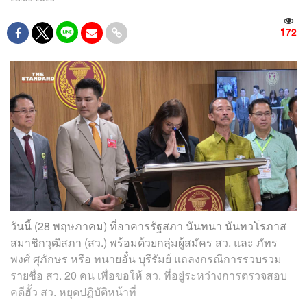
172
วันนี้ (28 พฤษภาคม) ที่อาคารรัฐสภา นันทนา นันทวโรภาส
สมาชิกวุฒิสภา (สว.) พร้อมด้วยกลุ่มผู้สมัคร สว. และ ภัทร
พงศ์ ศุภักษร หรือ ทนายอั๋น บุรีรัมย์ แถลงกรณีการรวบรวม
รายชื่อ สว. 20 คน เพื่อขอให้ สว. ที่อยู่ระหว่างการตรวจสอบ
คดีฮั้ว สว. หยุดปฏิบัติหน้าที่