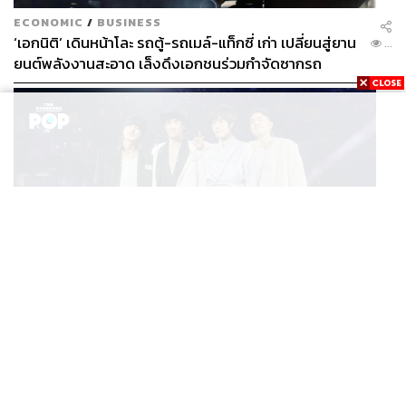
ECONOMIC
/
BUSINESS
‘เอกนิติ’ เดินหน้าโละ รถตู้-รถเมล์-แท็กซี่ เก่า เปลี่ยนสู่ยาน
...
ยนต์พลังงานสะอาด เล็งดึงเอกชนร่วมกำจัดซากรถ
MUSIC
F FOREVER IN BANGKOK คอนเสิร์ตสุดยิ่งใหญ่ของ
...
ตำนานรักแรกแห่งเอเชีย