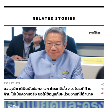
บรรจุลงระเบียบวาระ ดังนั้น ญัตตินี้จึงอาจตกไป แต่ในที่
ประชุมวุฒิสภา สว. ยังมีโอกาส ซึ่งตนเองจะเป็นคนใช้สิทธิ
เสนอญัตติด่วนด้วยวาจานั้น เพื่อให้ สว. ชะลอการลงมติเห็น
RELATED STORIES
ชอบเกี่ยวกับองค์กรอิสระทั้งหมด
ส่วนในระยะยาว เราจะมีการเสนอให้แก้ข้อบังคับการประชุม
วุฒิสภา ให้การเห็นชอบตำแหน่งบุคคลในองค์กรอิสระ
เป็นการกระทำที่โปร่งใส มีการเปิดเผยประวัติความเป็นมา
ทั้งด้านดีด้านลบ คุณสมบัติ วิสัยทัศน์ ให้ครบถ้วน เพื่อให้
ประชาชนทราบ แบบไม่มุบมิบ จนเป็นระบบพวกพ้อง ดั่งที่ถูก
วิพากษ์วิจารณ์อยู่
อย่างไรก็ตาม ภาคประชาชนเริ่มมองเห็นความผิดปกติต่อ
เรื่องนี้ เห็นความไม่ชอบธรรมต่อการกระทำหน้าที่ของ สว.
POLITICS
กลุ่มใหญ่นี้ จึงออกมาช่วยกันส่งเสียงคัดค้าน และขอเรียกร้อง
สว.วุฒิชาติยืนยันข้อกล่าวหาโยงคดีฮั้ว สว. ในเวทีฝ่าย
ไปยังประชาชนทั้งหลาย ให้ช่วยกันจับตาการประชุมวุฒิสภา
45
ค้าน ไม่เป็นความจริง ขอให้ข้อมูลกับหน่วยงานที่มีอำนาจ
ในวันที่ 30 พฤษภาคมนี้ ช่วยกันส่งเสียง สื่อสาร ให้เห็นถึง
เท่านั้น
ความไม่ชอบธรรมของการเห็นชอบ ของ สว. ที่อยู่ระหว่าง