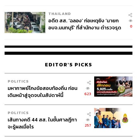
ผู้ใช้ถอดเปลี่ยนแบตเองได้ ก่อนกฎ
EU บังคับปีหน้า
THAILAND
อดีต สส. ‘ฉลอง’ ก่อเหตุยิง ‘นายก
0
อบจ.นนทบุรี’ ที่สำนักงาน ตำรวจรุด
ลงพื้นที่
EDITOR'S PICKS
POLITICS
มหากาพย์โกงข้อสอบท้องถิ่น ก่อน
623
เดินหน้าสู่จุดจบในสัปดาห์นี้
POLITICS
เส้นทางคดี 44 สส. ในชั้นศาลฎีกา
257
จะรู้ผลเมื่อไร