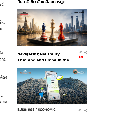
อินโดนีเซีย ขับเคลื่อนการทูต
ณ์
เศรษฐกิจเชิงรุก ประกาศหุ้น
ส่วนยุทธศาสตร์ไทย –
อินโดนีเซีย
ป็น
้น
่ง
Navigating Neutrality:
191
ความ
Thailand and China in the
Age of a New Global
Order
ต้อง
ใน
งดอง
BUSINESS
/
ECONOMIC