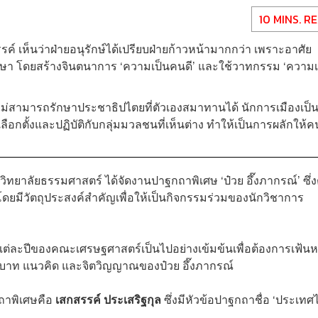
10 MINS. R
เห็นว่าฝ่ายอนุรักษ์ได้เปรียบฝ่ายก้าวหน้ามากกว่า เพราะอาศัย
กษา โดยสร้างจินตนาการ ‘ความเป็นคนดี’ และใช้วาทกรรม ‘ความเ
็ไม่สามารถรักษาประชาธิปไตยที่ตัวเองสมาทานได้ นักการเมืองเป็นผ
ลือกตั้งและปฏิบัติกับกลุ่มมวลชนที่เห็นต่าง ทำให้เป็นการผลักให้ค
วิทยาลัยธรรมศาสตร์ ได้จัดงานปาฐกถาพิเศษ ‘ป๋วย อึ๊งภากรณ์’ ซึ่
น โดยมีวัตถุประสงค์สำคัญเพื่อให้เป็นกิจกรรมร่วมของนักวิชาการ
ละปีของคณะเศรษฐศาสตร์เป็นไปอย่างเข้มข้นเพื่อต้องการเฟ้น
บาท แนวคิด และจิตวิญญาณของป๋วย อึ๊งภากรณ์
กถาพิเศษคือ
เสกสรรค์ ประเสริฐกุล
ซึ่งมีหัวข้อปาฐกถาชื่อ ‘ประเท