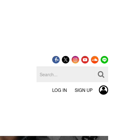
LOG IN
SIGN UP