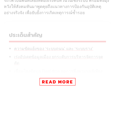
รถไฟ เป็นพื้นที่เสี่ยงที่ต้องเร่งทบทวนในเชิงระบบ พร้อมทั้งมุ่ง
หวังให้สังคมหันมาพูดคุยถึงแนวทางการป้องกันอุบัติเหตุ
อย่างจริงจัง เพื่อยับยั้งการเกิดเหตุการณ์ซ้ำรอย
ประเด็นสำคัญ
ความขัดแย้งของ ‘ระบบถนน’ และ ‘ระบบราง’
เร่งอัปเดตข้อมูลเมือง ยกระดับการบริหารจัดการจุด
ตัด
เชื่อมโยงข้อมูล Real-time ลดการพึ่งพามนุษย์เพียง
ชั้นเดียว
READ MORE
ถอดบทเรียนเพื่ออุดช่องโหว่ มากกว่าเพียงหาผู้กระท
ำผิด