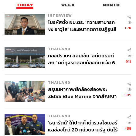
การจราจรและจุดเสี่ยงที่สามารถเข้าถึงได้ง่าย เพื่อให้ทั้ง
TODAY
WEEK
MONTH
หน่วยงานและประชาชนสามารถติดตามสภาพการจราจร
INTERVIEW
หรือความเสี่ยงในพื้นที่ได้มากขึ้น ในลักษณะที่คล้ายคลึงกับ
ไขรหัสตั้ง ผบ.ตร. ‘ความสามารถ
ข้อมูลที่แสดงบนแอปพลิเคชันนำทางต่างๆ
1.7K
vs อาวุโส’ และอนาคตการปฏิรูปสี
กากี กับ พล.ต.อ. เอก อังสนานนท์
ถอดบทเรียนเพื่ออุดช่องโหว่ มากกว่าเพียงหาผู้
THAILAND
กระทำผิด
กองปราบฯ สอบเข้ม ‘อดีตอธิบดี
612
สถ.’ คดีทุจริตสอบท้องถิ่น แจ้ง 6
ข้อหาหนัก จ่อชง ป.ป.ช. 12 ส.ค. นี้
สำหรับการดำเนินการหลังเกิดเหตุ ดร.ภานุเดช เน้นย้ำว่า
การระบุความรับผิดชอบของผู้ที่เกี่ยวข้องยังคงเป็นสิ่งสำคัญ
THAILAND
สรุปมหากาพย์กล้องส่องพระ
ตามกระบวนการ แต่การถอดบทเรียนจากอุบัติเหตุที่ดีนั้น ไม่
589
ZEISS Blue Marine จากสัญญา
ควรจบลงเพียงแค่การชี้ความผิดของบุคคล ทว่าควรนำไปสู่
ผลิต 8.3 ล้าน สู่ข้อพิพาท ‘มา
การกลับมาตรวจสอบและอุดช่องโหว่ที่เกิดขึ้นในระบบ เพื่อ
เวลล์ฯ’ ฟ้อง ‘โทน บางแค’ ผิดนัด
ยับยั้งและป้องกันไม่ให้เกิดความผิดพลาดในลักษณะเดียวกัน
THAILAND
จ่ายหนี้-แอบระบุแบรนด์
ซ้ำรอยอีกในอนาคต
‘ธนารัตน์’ ให้ปากคำตำรวจไซเบอร์
489
แฉช่องโหว่ 20 หน่วยงานรัฐ ยันไร้
ส่วนประเด็นแนวคิดเรื่องการลดจำนวนขบวนรถไฟที่เข้าสู่