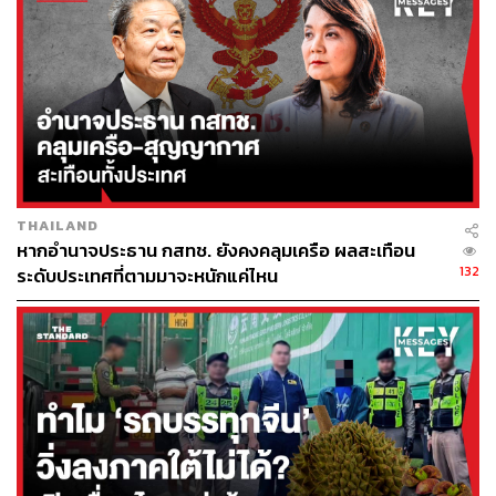
ระหว่างหน่วยงานด้านระบบราง ระบบถนน และการจราจร
เนื่องด้วยบริบทของเมืองที่เปลี่ยนแปลงไปอย่างมาก ทั้งในมิติ
ของจำนวนประชากร กิจกรรมการใช้พื้นที่ สิ่งปลูกสร้าง
ปริมาณการจราจร ตลอดจนรูปแบบของทางแยกและโครง
ข่ายถนนโดยรอบ
ข้อมูลเหล่านี้มีความสำคัญอย่างยิ่งต่อการออกแบบและ
ปรับปรุงการควบคุมสัญญาณไฟจราจร การระบายรถ และ
การประเมินความเสี่ยงบริเวณจุดตัด เพื่อให้การบริหาร
THAILAND
จัดการสามารถสอดคล้องกับสภาพการใช้งานจริงของแต่ละ
หากอำนาจประธาน กสทช. ยังคงคลุมเครือ ผลสะเทือน
พื้นที่ได้มากยิ่งขึ้น ซึ่งหากสามารถบริหารจัดการได้อย่าง
132
ระดับประเทศที่ตามมาจะหนักแค่ไหน
เหมาะสม จะช่วยลดโอกาสการเกิดปัญหารถค้างบริเวณจุด
ตัดทางรถไฟ หรือลดกรณีที่สัญญาณจราจรยังคงปล่อยรถเข้า
สู่พื้นที่แม้ว่าด้านหน้าจะเริ่มเกิดการสะสมของปริมาณรถแล้ว
ก็ตาม
ดร.ภานุเดช เชื่อมั่นว่า ผู้ขับขี่ส่วนใหญ่ไม่มีใครต้องการจอด
ค้างบนรางรถไฟ เนื่องจากทุกคนต่างทราบถึงความเสี่ยงของ
อุบัติเหตุ ดังนั้น ระบบจราจรควรสามารถตอบสนองต่อสภาพ