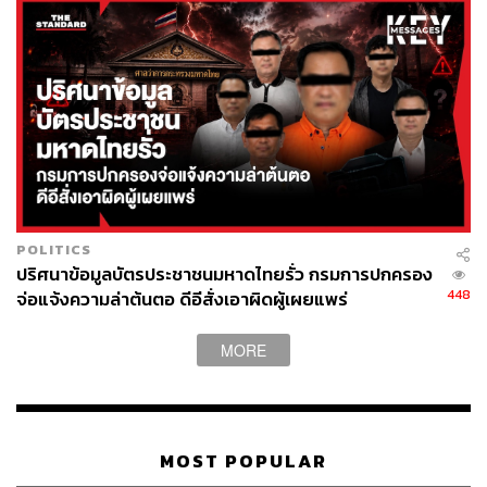
“ปัจจุบัน ความปลอดภัยบริเวณจุดตัดหลายแห่งยังคงขึ้นอยู่กับ
การตัดสินใจของผู้ปฏิบัติงานและผู้ขับขี่ภายในระยะเวลาอัน
สั้น ซึ่งย่อมมีโอกาสเกิดความผิดพลาดได้ ดังนั้น สิ่งสำคัญจึง
ไม่ใช่เพียงการที่แต่ละส่วนทำงานได้ดีแยกจากกัน แต่คือการ
ทำให้ทุกฝ่ายสามารถทำงานร่วมกันเพื่อลดความเสี่ยงได้
อย่างมีประสิทธิภาพมากขึ้น ในมุมมองของวิศวกรรมความ
ปลอดภัย ระบบที่ดีต้องได้รับการออกแบบภายใต้การยอมรับ
ความจริงที่ว่า ความผิดพลาดของมนุษย์มีโอกาสเกิดขึ้นได้
และควรมีมาตรการหรือกลไกที่ช่วยลดโอกาสที่ความผิด
POLITICS
พลาดเพียงครั้งเดียวจะนำไปสู่อุบัติเหตุร้ายแรง” ดร.ภานุเดช
ปริศนาข้อมูลบัตรประชาชนมหาดไทยรั่ว กรมการปกครอง
ระบุ
448
จ่อแจ้งความล่าต้นตอ ดีอีสั่งเอาผิดผู้เผยแพร่
นอกจากนี้ ดร.ภานุเดช ยังระบุว่า ปัจจุบันหลายประเทศได้เริ่ม
MORE
นำเทคโนโลยีตรวจจับสิ่งกีดขวาง กล้องอัจฉริยะ และระบบ
วิเคราะห์ข้อมูลแบบ Real-time มาใช้เพื่อเพิ่มความปลอดภัย
บริเวณจุดตัดมากขึ้น ซึ่งในอนาคตประเทศไทยอาจพิจารณา
ประยุกต์ใช้เทคโนโลยีในลักษณะดังกล่าวให้มีความเหมาะ
MOST POPULAR
สมกับบริบทของแต่ละพื้นที่ รวมถึงควรจัดทำฐานข้อมูลด้าน