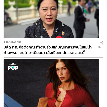
THAILAND
ปลัด ทส. จ่อตั้งคณะทำงานร่วมแก้ปัญหาสารพิษในแม่น้ำ
...
ข้ามพรมแดนไทย-เมียนมา เล็งเริ่มถกนัดแรก ส.ค.นี้