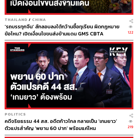
การจราจรที่เปลี่ยนแปลงได้อย่างสอดคล้อง เช่น เมื่อพื้นที่หลัง
จุดตัดเริ่มเต็ม ระบบสัญญาณก็ควรมีกลไกช่วยชะลอหรือ
จำกัดการปล่อยรถเข้าสู่พื้นที่เพิ่มเติม
THAILAND
/
CHINA
‘รถบรรทุกจีน’ ลักลอบลงใต้กว้านซื้อทุเรียน ผิดกฎหมาย
122
ข้อไหน? เปิดเงื่อนไขขนส่งข้ามแดน GMS CBTA
เชื่อมโยงข้อมูล Real-time ลดการพึ่งพามนุษย์
เพียงชั้นเดียว
นักวิชาการจากมหาวิทยาลัยธรรมศาสตร์ กล่าวเพิ่มเติมว่า
หากหน่วยงานที่เกี่ยวข้องสามารถพัฒนาการแลกเปลี่ยน
ข้อมูลระหว่างกันในลักษณะเรียลไทม์ (Real-time) ได้ จะช่วย
เพิ่มประสิทธิภาพในการบริหารจัดการความเสี่ยงบริเวณจุด
ตัดได้มากขึ้น โดยเฉพาะการเชื่อมโยงข้อมูลด้านสัญญาณ
จราจร สถานะการจราจร และข้อมูลการเตือนความเสี่ยง
POLITICS
ต่างๆ ซึ่งในระยะยาวอาจสามารถพัฒนาไปสู่ระบบสนับสนุน
คดีจริยธรรม 44 สส. อดีตก้าวไกล กลายเป็น ‘เกมยาว’
การตัดสินใจ ของผู้ปฏิบัติงาน ที่เชื่อมข้อมูลระหว่างระบบ
219
ตัวแปรสำคัญ ‘พยาน 60 ปาก’ พร้อมแค่ไหน
ถนนและระบบรางร่วมกัน