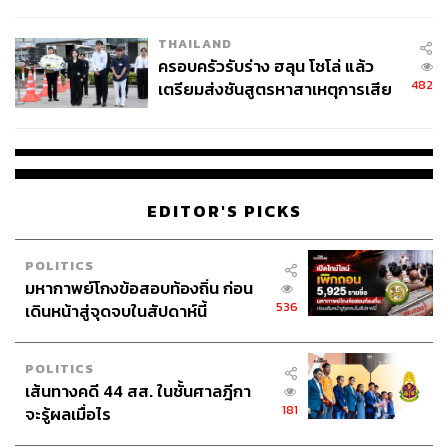
นัยทางการเมือง
พื้นที่ชั้นในของเมืองนั้น ดร.ภานุเดช ประเมินว่า อาจจะช่วย
ลดความถี่ของความขัดแย้งบริเวณจุดตัดในระยะสั้นได้เพียง
THAILAND
บางส่วน
ครอบครัวรับร่าง ฮลุน โซโล่ แล้ว
482
เตรียมส่งชันสูตรหาสาเหตุการเสีย
ชีวิต
อย่างไรก็ตาม แนวทางดังกล่าวควรต้องพิจารณาถึงผลกระ
ทบต่อผู้โดยสารและประสิทธิภาพของโครงข่ายระบบรางโดย
รวมควบคู่กันไปด้วย เนื่องจากอาจทำให้เกิดภาระในการ
เปลี่ยนถ่ายการเดินทางที่เพิ่มขึ้น รวมถึงส่งผลกระทบต่อระยะ
เวลาในการเดินทางและความสะดวกในการเข้าถึงระบบ
EDITOR'S PICKS
ขนส่งสาธารณะ
POLITICS
ดังนั้นในระยะยาวการแก้ไขปัญหาจึงควรมุ่งเน้นไปที่การลด
มหากาพย์โกงข้อสอบท้องถิ่น ก่อน
ความเสี่ยงของจุดตัด และการพัฒนาการบริหารจัดการร่วม
536
เดินหน้าสู่จุดจบในสัปดาห์นี้
กันระหว่างระบบถนนและระบบราง มากกว่าการใช้วิธีลด
ศักยภาพของระบบขนส่งทางรางในการเข้าสู่เมือง
POLITICS
เส้นทางคดี 44 สส. ในชั้นศาลฎีกา
TAGS:
การรถไฟแห่งประเทศไทย
อุบัติเหตุ
181
จะรู้ผลเมื่อไร
มหาวิทยาลัยธรรมศาสตร์
องค์การขนส่งมวลชนกรุงเทพ (ขสมก.)