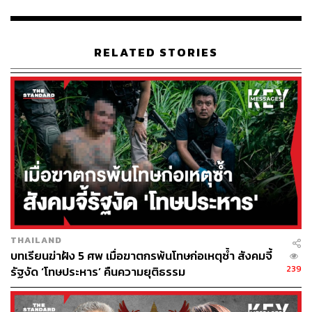
กันได้อย่างปลอดภัยและสอดคล้องกับสภาพการจราจรที่
เปลี่ยนแปลงไป
RELATED STORIES
“ขบวนรถไฟมีระยะเบรกสูงและไม่สามารถหลบหลีกสิ่ง
กีดขวางได้เหมือนรถยนต์ ดังนั้นแม้ผู้ควบคุมขบวนจะมองเห็น
สิ่งกีดขวางด้านหน้า ก็อาจไม่สามารถหยุดรถได้ทันในบาง
สถานการณ์ หลายประเทศจึงไม่ได้พึ่งพาเพียงป้ายเตือนหรือ
การเพิ่มความระมัดระวังของผู้ใช้ถนนเท่านั้น แต่ยังพยายาม
ออกแบบและบริหารจัดการจุดตัด เพื่อลดโอกาสการเกิด
ความเสี่ยงตั้งแต่ต้นทาง” ดร.ภานุเดช กล่าว
เร่งอัปเดตข้อมูลเมือง ยกระดับการบริหารจัดการ
จุดตัด
THAILAND
บทเรียนฆ่าฝัง 5 ศพ เมื่อฆาตกรพ้นโทษก่อเหตุซ้ำ สังคมจี้
239
รัฐงัด ‘โทษประหาร’ คืนความยุติธรรม
ดร.ภานุเดช เสนอแนะว่า การปรับปรุงการบริหารจัดการ
บริเวณจุดตัด จำเป็นต้องอาศัยข้อมูลที่เป็นปัจจุบันร่วมกัน