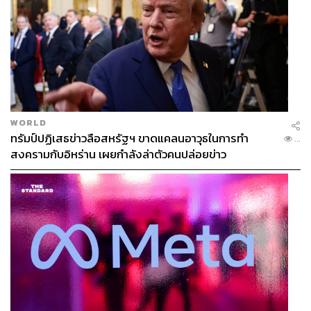
WORLD
ทรัมป์ปฏิเสธข่าวลือสหรัฐฯ ขาดแคลนอาวุธในการทำ
...
สงครามกับอิหร่าน เผยกำลังล่าตัวคนปล่อยข่าว