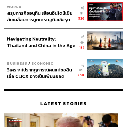
เหตุรถไฟชนรถบัส
Key Messages
WORLD
สรุปภารกิจอนุทิน เยือนอินโดนีเซีย
526
ขับเคลื่อนการทูตเศรษฐกิจเชิงรุก
ประกาศหุ้นส่วนยุทธศาสตร์ไทย –
อินโดนีเซีย
Navigating Neutrality:
Thailand and China in the Age
157
of a New Global Order
309
BUSINESS
/
ECONOMIC
วิเคราะห์ปรากฏการณ์คนแห่ขอสิน
ABOUT THE AUTHOR
2.5K
เชื่อ CLICX อาจเป็นเพียงยอด
ภูเขาน้ำแข็ง ของปัญหาหนี้ครัว
THE STANDARD TEAM
เรือนไทยที่ถูกซุกไว้
กองบรรณาธิการ THE STANDARD
LATEST STORIES