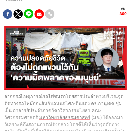
309
จากกรณีเหตุการณ์รถไฟชนรถโดยสารประจำทางบริเวณจุด
ตัดทางรถไฟมักกะสันกับถนนอโศก-ดินแดง ดร.ภานุเดช ชุ่ม
เย็น อาจารย์ประจำภาควิชาวิศวกรรมโยธา คณะ
วิศวกรรมศาสตร์
มหาวิทยาลัยธรรมศาสตร์
(มธ.) ได้ออกมา
วิเคราะห์ถึงสถานการณ์ดังกล่าว โดยชี้ให้เห็นว่าจุดตัดทาง