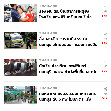
THAILAND
รอง ผบ.ตร. บัญชาการเหตุยิง
1.4K
โรงเรียนเทพศิรินทร์ นนทบุรี สั่ง
ค้นหา 2 รอบยืนยันไร้คนติดค้าง พบ
ศพปู่-ย่าที่บ้านพักผู้ก่อเหตุ
THAILAND
สื่อนอกจับตากราดยิง รร. ใน
1.2K
นนทบุรี ชี้ไทยมีอัตราครอบครองปืน
สูงในระดับต้นของภูมิภาค
THAILAND
นักเรียนโรงเรียนเทพศิรินทร์
820
นนทบุรี อพยพเข้ายังพื้นที่ปลอดภัย
ชั่วคราว หลังเหตุใช้อาวุธปืนภายใน
โรงเรียนคลี่คลาย
THAILAND
คืบหน้าเหตุยิงโรงเรียนเทพศิรินทร์
674
นนทบุรี ดับ 6 ศพ โฆษก ตร. เร่ง
สอบปมขโมยปืนปู่ก่อเหตุ