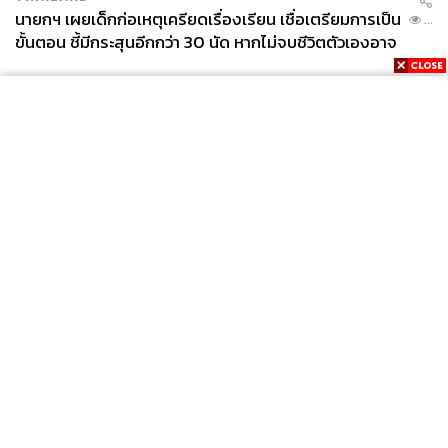
นายกฯ เผยเด็กก่อเหตุเครียดเรื่องเรียน เชื่อเตรียมการเป็น
...
ขั้นตอน ชี้มีกระสุนอีกกว่า 30 นัด หากไม่จบชีวิตตัวเองอาจ
สูญเสียเพิ่ม
News
Wealth
Pop
Podcast
Video
Now
Opinion
Careers
Events
Privacy
About
Contact
Policy
FOR
ADVERTISING
MEMBERSHIP