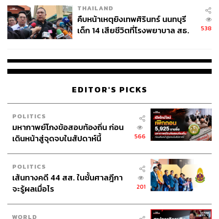
THAILAND
คืบหน้าเหตุยิงเทพศิรินทร์ นนทบุรี
538
เด็ก 14 เสียชีวิตที่โรงพยาบาล สธ.
ยืนยันครูเสียชีวิต 5 ราย เจ็บ 22
ราย
EDITOR'S PICKS
POLITICS
มหากาพย์โกงข้อสอบท้องถิ่น ก่อน
566
เดินหน้าสู่จุดจบในสัปดาห์นี้
POLITICS
เส้นทางคดี 44 สส. ในชั้นศาลฎีกา
201
จะรู้ผลเมื่อไร
WORLD