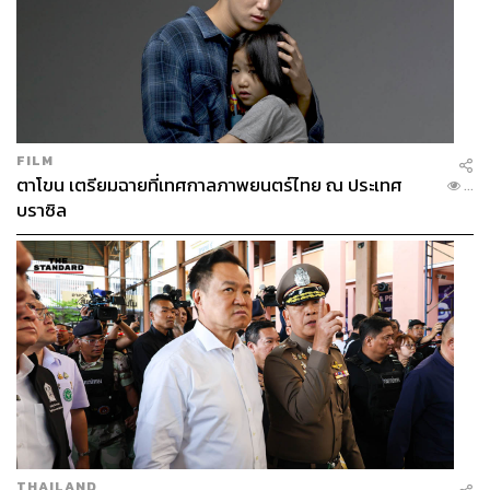
FILM
ตาโขน เตรียมฉายที่เทศกาลภาพยนตร์ไทย ณ ประเทศ
...
บราซิล
THAILAND