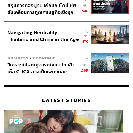
สรุปภารกิจอนุทิน เยือนอินโดนีเซีย
540
ขับเคลื่อนการทูตเศรษฐกิจเชิงรุก
ประกาศหุ้นส่วนยุทธศาสตร์ไทย –
อินโดนีเซีย
Navigating Neutrality:
Thailand and China in the Age
170
of a New Global Order
BUSINESS
/
ECONOMIC
วิเคราะห์ปรากฏการณ์คนแห่ขอสิน
2.6K
เชื่อ CLICX อาจเป็นเพียงยอด
ภูเขาน้ำแข็ง ของปัญหาหนี้ครัว
เรือนไทยที่ถูกซุกไว้
LATEST STORIES