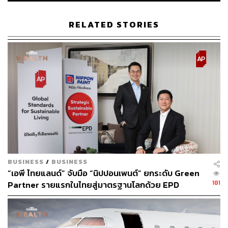
พิสูจน์อักษร: ภาสิณี เพิ่มพันธุ์พงศ์
RELATED STORIES
TAGS:
อสังหาริมทรัพย์
การลงทุน
สำนักงานคณะกรรมการกำกับหลักทรัพย์และ
ตลาดหลักทรัพย์ (ก.ล.ต.)
25
BUSINESS
/
BUSINESS
“เอพี ไทยแลนด์” จับมือ “นิปปอนเพนต์” ยกระดับ Green
181
Partner รายแรกในไทยสู่มาตรฐานโลกด้วย EPD
ABOUT THE AUTHOR
International พร้อมชูแนวคิด Global Standards for
Global Sustainable Living ส่งมอบบ้านคุณภาพ ลด
THE STANDARD TEAM
ผลกระทบต่อสิ่งแวดล้อม พร้อมปั้นนักออกแบบที่ใส่ใจโลก
กองบรรณาธิการ THE STANDARD