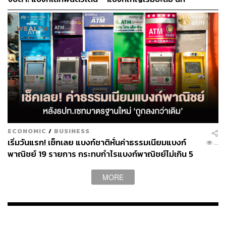
วิเคราะห์ห่วงคุณภาพลูกหนี้ ‘บ้าน – SME’
ECONOMIC
/
BUSINESS
เริ่มวันแรก! เช็กเลย แบงก์ชาติหั่นค่าธรรมเนียมแบงก์
...
พาณิชย์ 19 รายการ กระทบกำไรแบงก์พาณิชย์ไม่เกิน 5
พันล้านบาท
MORE