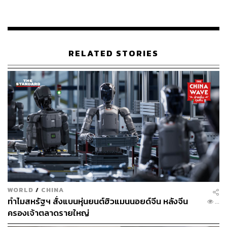
ประเด็นการหาเงินอย่างไม่เป็นธรรมจากลูกค้าอีกเช่นกัน
จากการที่สถาบันการเงินเหล่านี้เลือกที่จะมุ่งเน้นไปที่ผลกำไร
มากกว่าสร้างคุณค่าและประโยชน์ให้แก่ลูกค้า ทำให้ในท้าย
RELATED STORIES
ที่สุด Wells Fargo ต้องขึ้นอัตราดอกเบี้ยในบัญชี Cash
Sweep จาก 0.05% ไปตามมาตรฐาน และอาจส่งผลให้ผล
กำไรของบริษัทหายไปกว่า 350 ล้านดอลลาร์ (ประมาณ 1.2
หมื่นล้านบาท) ในปีนี้
อ้างอิง:
https://www.ft.com/content/de751907-c870-4b8c-b86
b-317483f7626f
สามารถติดตาม THE STANDARD WEALTH
WORLD
/
CHINA
ผ่านแอปพลิเคชันต่างๆ ที่คุณสะดวกหรือใช้งานอยู่แล้วได้เลย
ทำไมสหรัฐฯ สั่งแบนหุ่นยนต์ฮิวแมนนอยด์จีน หลังจีน
...
ครองเจ้าตลาดรายใหญ่