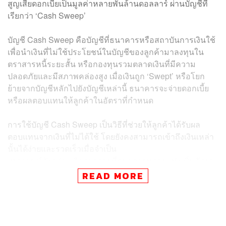
สูญเสียดอกเบี้ยเป็นมูลค่าหลายพันล้านดอลลาร์ ผ่านบัญชีที่
เรียกว่า ‘Cash Sweep’
บัญชี Cash Sweep คือบัญชีที่ธนาคารหรือสถาบันการเงินใช้
เพื่อนำเงินที่ไม่ใช้ประโยชน์ในบัญชีของลูกค้ามาลงทุนใน
ตราสารหนี้ระยะสั้น หรือกองทุนรวมตลาดเงินที่มีความ
ปลอดภัยและมีสภาพคล่องสูง เมื่อเงินถูก ‘Swept’ หรือโยก
ย้ายจากบัญชีหลักไปยังบัญชีเหล่านี้ ธนาคารจะจ่ายดอกเบี้ย
หรือผลตอบแทนให้ลูกค้าในอัตราที่กำหนด
การใช้บัญชี Cash Sweep เป็นวิธีที่ช่วยให้ลูกค้าได้รับผล
ตอบแทนจากเงินที่ไม่ได้ใช้ โดยยังคงสามารถเข้าถึงเงินเหล่า
นั้นได้ง่ายและรวดเร็วเมื่อจำเป็น
เหตุการณ์ดังกล่าวเกิดจากการที่ธนาคารหลายแห่งเพิ่มอัตรา
ดอกเบี้ยให้แก่ลูกค้า แต่อัตราดอกเบี้ยที่จ่ายให้กับบัญชีเงินฝาก
READ MORE
เหล่านี้ยังคงอยู่ในระดับต่ำกว่าผลตอบแทนที่ธนาคารได้รับอิง
จากอัตราดอกเบี้ยระยะสั้นที่กำหนดโดยธนาคารกลางสหรัฐฯ
(Fed)