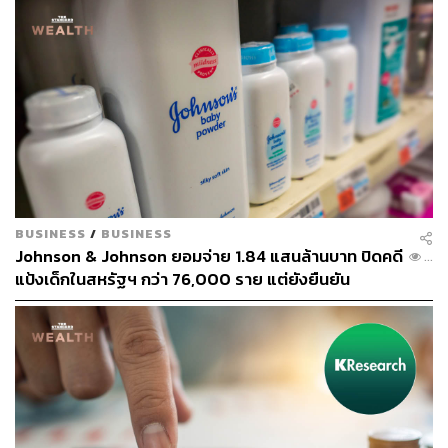
TAGS:
การโกง
สถาบันการเงิน
Morgan Stanley
ก.ล.ต. สหรัฐฯ
Wells Fargo
Cash Sweep
ธนาคารพาณิชย์
LOADING...
BUSINESS
/
BUSINESS
ABOUT THE AUTHOR
Johnson & Johnson ยอมจ่าย 1.84 แสนล้านบาท ปิดคดี
...
ตฤณ ตารพล
แป้งเด็กในสหรัฐฯ กว่า 76,000 ราย แต่ยังยืนยัน
Junior Content Creator ประจำกอง
ผลิตภัณฑ์ไม่ก่อมะเร็ง
บรรณาธิการข่าว THE STANDARD
WEALTH