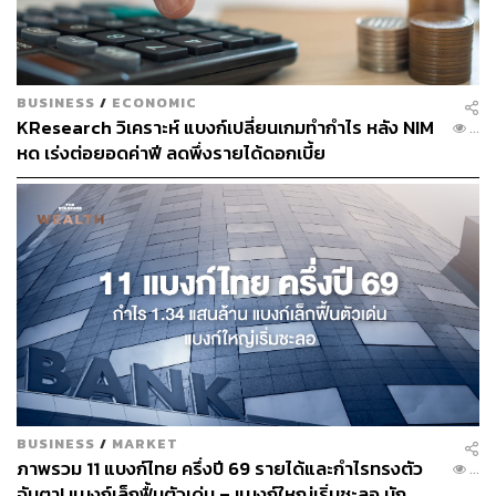
BUSINESS
/
ECONOMIC
KResearch วิเคราะห์ แบงก์เปลี่ยนเกมทำกำไร หลัง NIM
...
หด เร่งต่อยอดค่าฟี ลดพึ่งรายได้ดอกเบี้ย
BUSINESS
/
MARKET
ภาพรวม 11 แบงก์ไทย ครึ่งปี 69 รายได้และกำไรทรงตัว
...
จับตา! แบงก์เล็กฟื้นตัวเด่น – แบงก์ใหญ่เริ่มชะลอ นัก