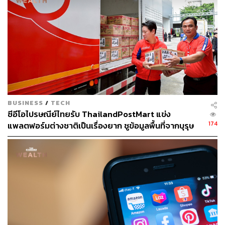
ก่อนหน้านี้ของธุรกิจเกมคือเล่นได้เฉพาะบนพีซี คอมพิวเตอร์
ตั้งโต๊ะ แต่ปัจจุบันสมาร์ทโฟนทั่วไปก็สามารถเล่นได้แล้ว
แถมเกม Free Fire ที่ทาง Sea พัฒนาขึ้นมาเองก็ยังประสบ
ความสำเร็จจนได้รับความนิยมในแถบอเมริกาใต้อีกด้วย
2. Enable
ทำให้คนเปิดรับใช้บริการใหม่ๆ ต่อเนื่อง เช่น กรณี
Shopee ที่ Sea จะพยายามสร้างความมั่นใจในการใช้งานให้
กับผู้บริโภค นอกจากนี้ยังแยกการบริหารงาน 7 ประเทศออก
จากกันโดยสิ้นเชิง ทำให้สามารถปล่อยแคมเปญและ
BUSINESS
/
TECH
Localize ฟีเจอร์ต่างๆ ออกมาให้ตอบโจทย์ผู้ใช้งานได้มาก
ซีอีโอไปรษณีย์ไทยรับ ThailandPostMart แข่ง
ที่สุด
174
แพลตฟอร์มต่างชาติเป็นเรื่องยาก ชูข้อมูลพื้นที่จากบุรุษ
ไปรษณีย์เป็นจุดแข็งที่คู่แข่งใช้เงินเลียนแบบไม่ได้
3. Empower
สร้างดิจิทัลสกิลให้กับคนในชุมชน เดินหน้า
พัฒนาบุคลากรด้านดิจิทัลเข้าสู่อุตสาหกรรมผ่านการร่วมมือ
กับสถาบันศึกษาในหลักสูตรการศึกษาต่างๆ
นอกจากนี้ Sea (ประเทศไทย) ยังจะให้ความสำคัญกับการ
สร้างเอ็นเกจเมนต์ระหว่างผู้บริโภคกับบริการของ Sea เช่น
การเปิดให้แพลตฟอร์ม Shopee สามารถเล่นเกมหรือไลฟ์สด