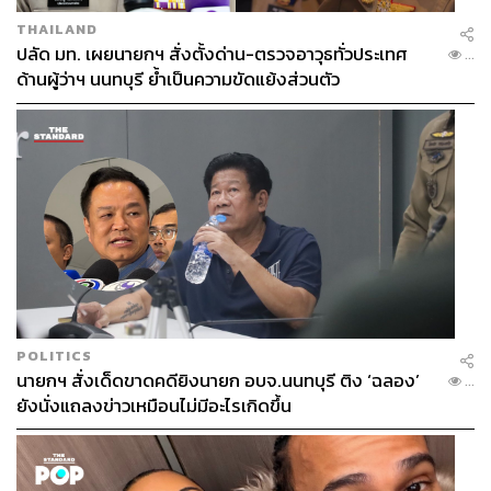
THAILAND
ปลัด มท. เผยนายกฯ สั่งตั้งด่าน-ตรวจอาวุธทั่วประเทศ
...
ด้านผู้ว่าฯ นนทบุรี ย้ำเป็นความขัดแย้งส่วนตัว
POLITICS
นายกฯ สั่งเด็ดขาดคดียิงนายก อบจ.นนทบุรี ติง ‘ฉลอง’
...
ยังนั่งแถลงข่าวเหมือนไม่มีอะไรเกิดขึ้น