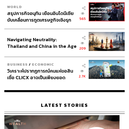
WORLD
สรุปภารกิจอนุทิน เยือนอินโดนีเซีย
565
ขับเคลื่อนการทูตเศรษฐกิจเชิงรุก
ประกาศหุ้นส่วนยุทธศาสตร์ไทย –
อินโดนีเซีย
Navigating Neutrality:
Thailand and China in the Age
209
of a New Global Order
BUSINESS
/
ECONOMIC
วิเคราะห์ปรากฏการณ์คนแห่ขอสิน
2.7K
เชื่อ CLICX อาจเป็นเพียงยอด
ภูเขาน้ำแข็ง ของปัญหาหนี้ครัว
เรือนไทยที่ถูกซุกไว้
LATEST STORIES