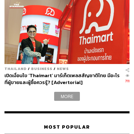
ประธานเจ้าหน้าที่บริหาร Sea (ประเทศไทย) ให้ข้อมูลกับ
THE STANDARD ว่า ปัจจุบัน Shopee ยังอยู่ในเฟสการกระ
ตุ้นตลาดและผู้บริโภคให้เกิดการใช้งานเป็นหลัก เช่นเดียวกับ
ผู้ประกอบการอีคอมเมิร์ซเจ้าอื่นๆ เพื่อให้เกิดความคุ้นเคยกับ
การซื้อขายสินค้าออนไลน์ก่อน ส่วนจะใช้ระยะเวลานานแค่
ไหนอาจจะต้องตามดูเทรนด์กันอีกที ซึ่งในอนาคตก็มีความ
เป็นไปได้ว่า Shopee อาจจะมีการปรับโมเดลธุรกิจ รวมถึง
เมื่อตลาดอยู่ตัวขึ้นมาเมื่อไรก็มีโอกาสที่ Shopee จะเติบโตได้
THAILAND
/
BUSINESS
/
NEWS
เช่นกัน
เปิดเงื่อนไข ‘Thaimart’ มาร์เก็ตเพลสสัญชาติไทย มีอะไร
711
ที่ผู้ขายและผู้ซื้อควรรู้? [Advertorial]
“สิ่งที่เรากำลังทำในตอนนี้คือเพิ่มความยืดหยุ่นและเตรียม
ความพร้อมทั้งในด้านการดำเนินการและการทำงานของทีม
MORE
เพื่อให้ Shopee พร้อมรับความเปลี่ยนแปลง นอกจากนี้เราก็
ยังให้ความสำคัญกับ Customer Journey มากๆ เพื่อให้ผู้ใช้
บริการมีเอ็นเกจเมนต์กับเรา นึกถึงเราเสมอ (เมื่อต้องการซื้อ-
ขายสินค้า) และเกิดประสบการณ์การใช้งาน Shopee ที่ดี
MOST POPULAR
ที่สุด”