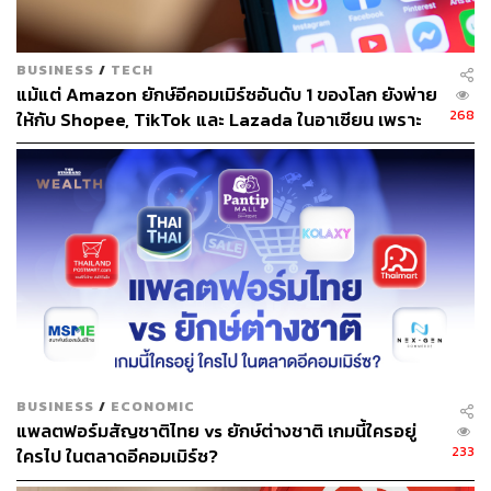
ขายสินค้าเพื่อเพิ่มความหลากหลายในเชิงการใช้งาน ดึงคน
เข้ามาใช้งานมากขึ้น รวมถึงอยู่ในระหว่างทดลองบริการส่ง
สินค้าภายในวันเดียวผ่าน Shopee Delivery เพื่อตอบสนอง
BUSINESS
/
TECH
ความต้องการของผู้ซื้อ-ผู้ขาย
แม้แต่ Amazon ยักษ์อีคอมเมิร์ซอันดับ 1 ของโลก ยังพ่าย
268
ให้กับ Shopee, TikTok และ Lazada ในอาเซียน เพราะ
ประเด็นที่น่าสนใจก็คือแม้จะเปิดให้บริการมาแล้วกว่า 4 ปี แต่
ยกโมเดลอเมริกันมาใช้ทั้งชุดกับตลาดที่คนดูราคาก่อน
อย่างที่ทราบกันว่าผลประกอบการของ Shopee หรือแม้แต่
แบรนด์
แพลตฟอร์มอีคอมเมิร์ซเจ้าอื่นๆ ก็ยังไม่เป็นที่น่าพอใจนัก
เนื่องจากต่างฝ่ายต่างก็ให้ความสำคัญกับการทำแคมเปญ
โปรโมชันกระตุ้นตลาดด้วยกันแทบทั้งนั้น
ข้อมูลผลประกอบการในช่วง 3 ปีที่ผ่านมาของ บริษัท ช้อปปี้
(ประเทศไทย) จำกัด จากกรมพัฒนาธุรกิจการค้า
ปี 2559
รายได้ 56,606 บาท / ขาดทุน 528,606,947
บาท
ปี 2560
รายได้ 139,759,404 บาท / ขาดทุน
BUSINESS
/
ECONOMIC
แพลตฟอร์มสัญชาติไทย vs ยักษ์ต่างชาติ เกมนี้ใครอยู่
1,404,204,028 บาท
233
ใครไป ในตลาดอีคอมเมิร์ซ?
ปี 2561
รายได้ 165,296,143 บาท / ขาดทุน
4,113,962,832 บาท