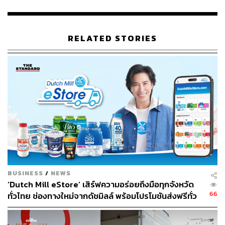
ขณะที่ในตลาดประเทศไทย มณีรัตน์มองว่าเสน่ห์ที่ทำให้ผู้
บริโภคคนไทยแตกต่างจากผู้บริโภคในประเทศอื่นๆ คือความ
พร้อมในการเปิดรับเทคโนโลยี บริการ และผลิตภัณฑ์ใหม่ๆ
RELATED STORIES
สังเกตได้จากผลตอบรับธุรกิจเกมของ Garena ในไทยตลอด
ระยะเวลา 7 ปีที่ผ่านมา
จากเดิมที่ Garena เคยจัดการแข่งขันและถ่ายทอดสดอีส
ปอร์ตในปี 2012 แล้วมียอดผู้ชมที่ 750,000 ราย พร้อมเงิน
รางวัล 800,000 บาท ก็เพิ่มขึ้นเป็น 276 ล้านรายและ 67 ล้าน
บาทตามลำดับในปี 2018 โดยหนึ่งในบทบาทสำคัญของ Sea
(ประเทศไทย) คือผลักดันให้ภาคอีสปอร์ตเติบโตอย่างต่อเนื่อง
ช่วยให้ไทยเป็นหนึ่งในฮับด้านอีสปอร์ตของอาเซียน รวมถึง
สร้างรายได้ให้ประเทศไทยจาก Sport Tourism
BUSINESS
/
NEWS
ส่วนกลยุทธ์ต่อจากนี้ของ Sea (ประเทศไทย) จะเน้นไปที่ 3Es
‘Dutch Mill eStore’ เสิร์ฟความอร่อยถึงมือทุกจังหวัด
ได้แก่
66
ทั่วไทย ช่องทางใหม่จากดัชมิลล์ พร้อมโปรโมชันส่งฟรีทั่ว
ประเทศ ส่งไว สั่งก่อนเที่ยง ได้ของวันถัดไป ส่งสินค้าแบบ
1. Enlarge
ขยายขอบเขตบริการให้กว้างขึ้น เช่น ข้อจำกัด
เย็นตรงจากโรงงาน [ADVERTORIAL]