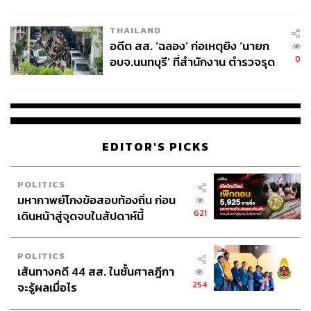
ผู้ใช้ถอดเปลี่ยนแบตเองได้ ก่อนกฎ
และเฝ้ามองปรากฏการณ์ทางสังคม
EU บังคับปีหน้า
THAILAND
อดีต สส. ‘ฉลอง’ ก่อเหตุยิง ‘นายก
0
อบจ.นนทบุรี’ ที่สำนักงาน ตำรวจรุด
ลงพื้นที่
EDITOR'S PICKS
POLITICS
มหากาพย์โกงข้อสอบท้องถิ่น ก่อน
621
เดินหน้าสู่จุดจบในสัปดาห์นี้
POLITICS
เส้นทางคดี 44 สส. ในชั้นศาลฎีกา
254
จะรู้ผลเมื่อไร