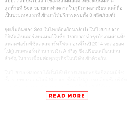
แบบติดลมบนไปแล้ว (ข้อสังเกตคือแม้ไทยจะเป็นตลาด
สุดท้ายที่ Sea ขยายมาทำตลาดในภูมิภาคอาเซียน แต่ก็ถือ
เป็นประเทศแรกที่เข้ามาให้บริการครบทั้ง 3 ผลิตภัณฑ์)
จุดเริ่มต้นของ Sea ในไทยต้องย้อนกลับไปในปี 2012 จาก
ดิจิทัลเอ็นเตอร์เทนเมนต์ในชื่อ ‘Garena’ ทำธุรกิจเกมผ่านทั้ง
แพลตฟอร์มพีซีและสมาร์ทโฟน ก่อนที่ในปี 2014 จะต่อยอด
ไปสู่แพลตฟอร์มด้านการเงิน AirPay ซึ่งเปรียบเสมือนส่วน
สำคัญในการเชื่อมต่อทุกธุรกิจในบริษัทเข้าด้วยกัน
ในปี 2015 Garena ได้เริ่มให้บริการแพลตฟอร์มอีคอมเมิร์ซ
ซื้อ-ขายของออนไลน์ Shopee ซึ่งนำไปสู่การเปลี่ยนชื่อบริษัท
จาก Garena เป็น Sea (ประเทศไทย) ในอีก 2 ปีให้หลัง
สอดคล้องกับแนวทางการดำเนินธุรกิจของบริษัทที่ไม่ได้เน้น
READ MORE
แค่ธุรกิจความบันเทิงอีกต่อไป
สำหรับความสำเร็จในปัจจุบันของธุรกิจต่างๆ ในเครือ Sea
(ประเทศไทย) สามารถจำแนกได้ดังนี้