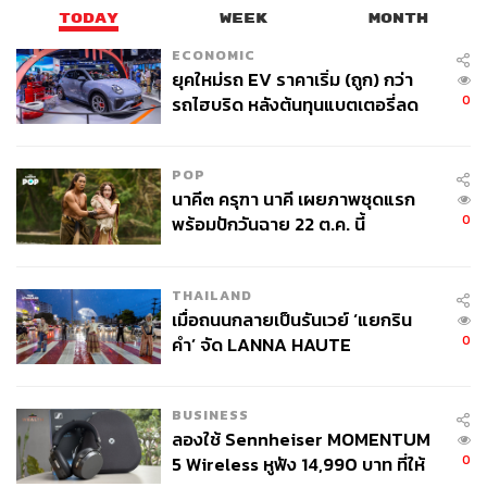
TODAY
WEEK
MONTH
พิสูจน์อักษร: ภาสิณี เพิ่มพันธุ์พงศ์
ECONOMIC
ยุคใหม่รถ EV ราคาเริ่ม (ถูก) กว่า
TAGS:
Shopee
Sea ประเทศไทย
E-Commerce
Garena
0
รถไฮบริด หลังต้นทุนแบตเตอรี่ลด
AirPay
ลง - จีนแห่บุกตลาดเกิดใหม่
POP
นาคี๓ ครุฑา นาคี เผยภาพชุดแรก
0
พร้อมปักวันฉาย 22 ต.ค. นี้
THAILAND
98
เมื่อถนนกลายเป็นรันเวย์ ‘แยกริน
0
คำ’ จัด LANNA HAUTE
COUTURE กลางสายฝน
ABOUT THE AUTHOR
BUSINESS
ปณชัย อารีเพิ่มพร
ลองใช้ Sennheiser MOMENTUM
นักการตลาดผู้ฝักใฝ่ในแวดวงนวัตกรรมและ
0
เทคโนโลยี แต่บางทีก็เผลอมีใจให้วัฒนธรรม
5 Wireless หูฟัง 14,990 บาท ที่ให้
POP อยู่ร่ำไป ใช้เวลาว่างไปกับการเสพศิลป์