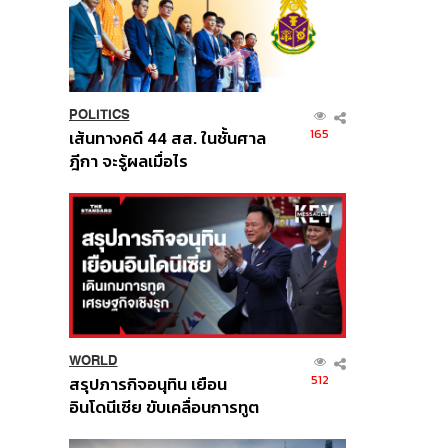
POLITICS
165
เส้นทางคดี 44 สส. ในชั้นศาล
ฎีกา จะรู้ผลเมื่อไร
WORLD
512
สรุปภารกิจอนุทิน เยือน
อินโดนีเซีย ขับเคลื่อนการทูต
เศรษฐกิจเชิงรุก ประกาศหุ้น