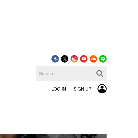
LOG IN
SIGN UP