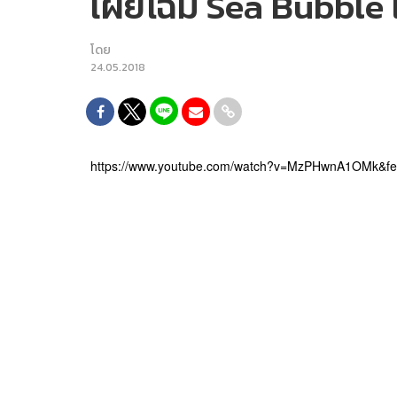
เผยโฉม Sea Bubble แท
โดย
24.05.2018
https://www.youtube.com/watch?v=MzPHwnA1OMk&fe