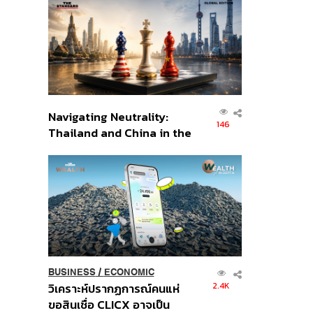
ส่วนยุทธศาสตร์ไทย –
อินโดนีเซีย
Navigating Neutrality:
146
Thailand and China in the
Age of a New Global
Order
BUSINESS
/
ECONOMIC
2.4K
วิเคราะห์ปรากฏการณ์คนแห่
ขอสินเชื่อ CLICX อาจเป็น