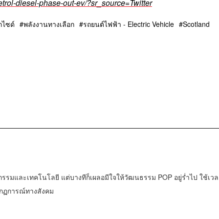
rol-diesel-phase-out-ev/?sr_source=Twitter
กไซด์
พลังงานทางเลือก
รถยนต์ไฟฟ้า - Electric Vehicle
Scotland
กรรมและเทคโนโลยี แต่บางทีก็เผลอมีใจให้วัฒนธรรม POP อยู่ร่ำไป ใช้เวล
ากฏการณ์ทางสังคม