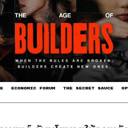
E
ECONOMIC FORUM
THE SECRET SAUCE​
OP