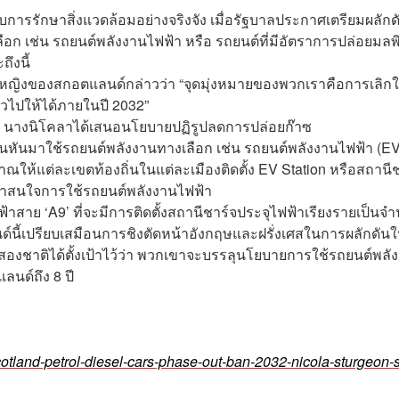
บการรักษาสิ่งแวดล้อมอย่างจริงจัง เมื่อรัฐบาลประกาศเตรียมผลักด
 เช่น รถยนต์พลังงานไฟฟ้า หรือ รถยนต์ที่มีอัตราการปล่อยมลพ
ถึงนี้
ีหญิงของสกอตแลนด์กล่าวว่า “จุดมุ่งหมายของพวกเราคือการเลิกใ
ั่วไปให้ได้ภายในปี 2032”
 นางนิโคลาได้เสนอนโยบายปฏิรูปลดการปล่อยก๊าซ
หันมาใช้รถยนต์พลังงานทางเลือก เช่น รถยนต์พลังงานไฟฟ้า (EV
มาณให้แต่ละเขตท้องถิ่นในแต่ละเมืองติดตั้ง EV Station หรือสถานี
นมาสนใจการใช้รถยนต์พลังงานไฟฟ้า
าสาย ‘A9’ ที่จะมีการติดตั้งสถานีชาร์จประจุไฟฟ้าเรียงรายเป็นจ
ี้เปรียบเสมือนการชิงตัดหน้าอังกฤษและฝรั่งเศสในการผลักดันใ
สองชาติได้ตั้งเป้าไว้ว่า พวกเขาจะบรรลุนโยบายการใช้รถยนต์พลั
ลนด์ถึง 8 ปี
otland-petrol-diesel-cars-phase-out-ban-2032-nicola-sturgeon-