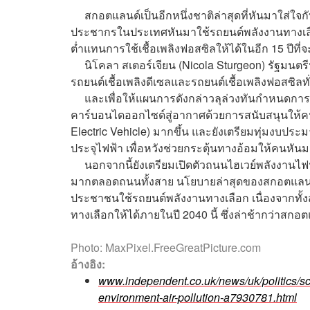
สกอตแลนด์เป็นอีกหนึ่งชาติล่าสุดที่หันมาใส่ใจกั
ประชากรในประเทศหันมาใช้รถยนต์พลังงานทางเลือก
ต่ำแทนการใช้เชื้อเพลิงฟอสซิลให้ได้ในอีก 15 ปีที่จะ
นิโคลา สเตอร์เจียน (Nicola Sturgeon) รัฐมนตร
รถยนต์เชื้อเพลิงดีเซลและรถยนต์เชื้อเพลิงฟอสซิลท
และเพื่อให้แผนการดังกล่าวลุล่วงทันกำหนดการ
คาร์บอนไดออกไซด์สู่อากาศด้วยการสนับสนุนให้คน
Electric Vehicle) มากขึ้น และยังเตรียมทุ่มงบประ
ประจุไฟฟ้า เพื่อหวังช่วยกระตุ้นทางอ้อมให้คนหั
นอกจากนี้ยังเตรียมเปิดตัวถนนไฮเวย์พลังงานไฟฟ้
มากตลอดถนนทั้งสาย นโยบายล่าสุดของสกอตแลนด์น
ประชาชนใช้รถยนต์พลังงานทางเลือก เนื่องจากทั้ง
ทางเลือกให้ได้ภายในปี 2040 นี้ ซึ่งล่าช้ากว่าสกอตแ
Photo: MaxPixel.FreeGreatPicture.com
อ้างอิง:
www.independent.co.uk/news/uk/politics/sc
environment-air-pollution-a7930781.html