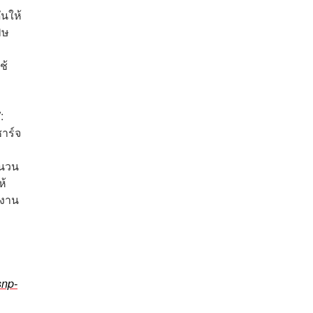
ันให้
ิษ
ช้
:
ชาร์จ
ำนวน
ห้
งงาน
snp-