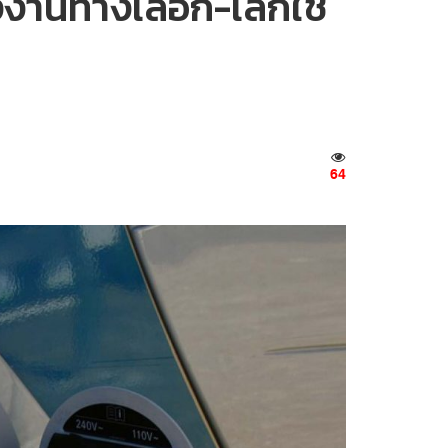
งานทางเลือก-เลิกใช้
64