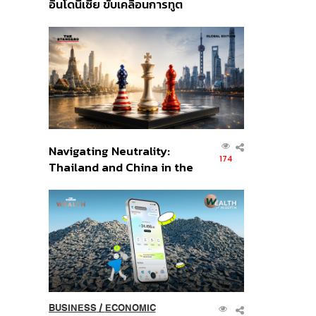
อินโดนีเซีย ขับเคลื่อนการทูต
เศรษฐกิจเชิงรุก ประกาศหุ้น
ส่วนยุทธศาสตร์ไทย –
อินโดนีเซีย
Navigating Neutrality:
174
Thailand and China in the
Age of a New Global
Order
BUSINESS
/
ECONOMIC