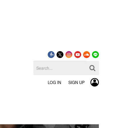
LOG IN
SIGN UP