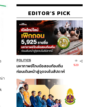
EDITOR'S PICK
อ
POLITICS
523
มหากาพย์โกงข้อสอบท้องถิ่น
ก่อนเดินหน้าสู่จุดจบในสัปดาห์
นี้
น่า
k
ร