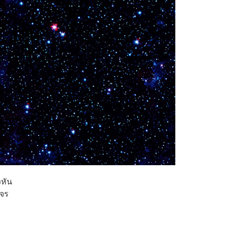
งหัน
คจร