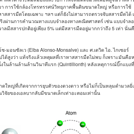
ต้ภูเขา การใช้กล้องโทรทรรศน์วิทยุภาคพื้นดินขนาดใหญ่ หรือการใช้
้นหาสสารมืดโดยเฉพาะ ฯลฯ แต่ก็ยังไม่สามารถตรวจจับสสารมืดได้ 
มีอยู่จริงผ่านการคำนวณทางแบบจำลองทางคณิตศาสตร์ เช่น แบบจำล
าลมีสสารปกติอยู่เพียง 5% แต่มีสสารมืดอยู่มากกว่าถึง 5 เท่า นั่นค
ซ-มอนซัลเว (Elba Alonso-Monsalve) และ ศ.เดวิด ไอ. ไกเซอร์
ไปได้สูงว่า แท้จริงแล้วเหตุผลที่เราหาสสารมืดไม่พบ ก็เพราะมันคือ
นึ่งในล้านล้านล้านวินาทีแรก (Quintillionth) หลังเหตุการณ์บิ๊กแบงที่
ขนาดใหญ่ที่เกิดจากการยุบตัวของดวงดาว หรือไม่ก็เป็นหลุมดำมวลยิ
วิจัยของเอลบากลับมีขนาดเล็กเท่าอะตอมเท่านั้น