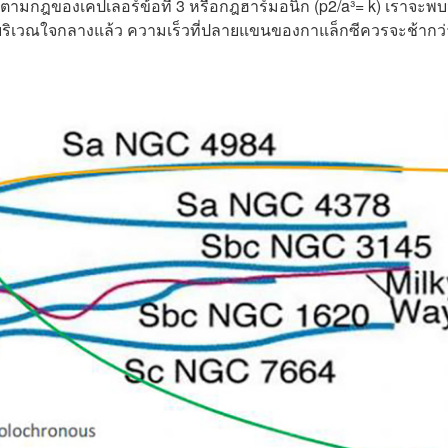
มกฎของเคปเลอร์ข้อที่ 3 หรือกฎฮาร์มอนิก (p
2
/a³= k) เราจะพบ
บริเวณใจกลางแล้ว ความเร็วที่ปลายแขนของกาแล็กซีควรจะช้ากว่