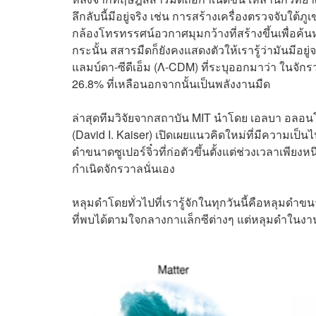
ลึกลับนี้มีอยู่จริง เช่น การสร้างเครื่องตรวจจับใ
กล้องโทรทรรศน์อวกาศมุมกว้างที่สร้างขึ้นเพื่อค
กระนั้น สสารมืดก็ยังคงแสดงตัวให้เรารู้ว่ามัน
แลมบ์ดา-ซีดีเอ็ม (Λ-CDM) ที่ระบุออกมาว่า ในจักรว
26.8% ที่เหลือนอกจากนั้นเป็นพลังงานมืด
ล่าสุดทีมวิจัยจากสถาบัน MIT นำโดย เอลบา อลอนโ
(David I. Kaiser) เปิดเผยแนวคิดใหม่ที่มีความเป็น
ดำขนาดซูเปอร์จิ๋วที่ก่อตัวขึ้นตั้งแต่ช่วงเวลาเพียงห
กำเนิดจักรวาลนั่นเอง
หลุมดำโดยทั่วไปที่เรารู้จักในทุกวันนี้คือหลุมดำ
ที่พบได้ตามใจกลางกาแล็กซีต่างๆ แต่หลุมดำในงาน