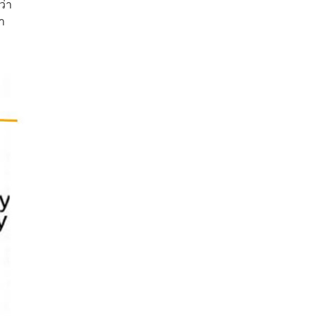
ว่า
า