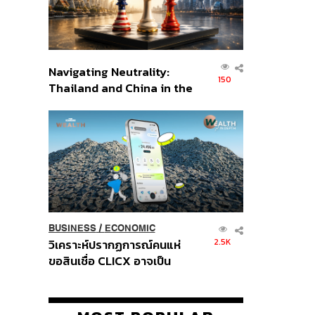
Navigating Neutrality:
150
Thailand and China in the
Age of a New Global
Order
BUSINESS
/
ECONOMIC
2.5K
วิเคราะห์ปรากฏการณ์คนแห่
ขอสินเชื่อ CLICX อาจเป็น
เพียงยอดภูเขาน้ำแข็ง ของ
ปัญหาหนี้ครัวเรือนไทยที่ถูกซุก
ไว้