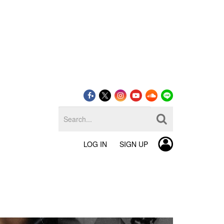
LOG IN
SIGN UP