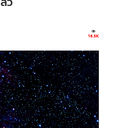
ล้ว
18.5K