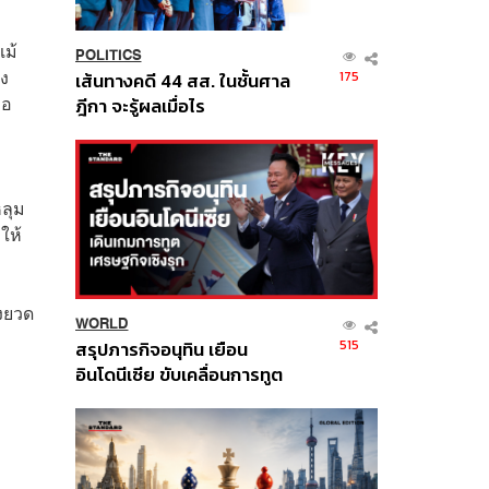
แม้
POLITICS
อง
175
เส้นทางคดี 44 สส. ในชั้นศาล
ือ
ฎีกา จะรู้ผลเมื่อไร
หลุม
ให้
่งยวด
WORLD
515
สรุปภารกิจอนุทิน เยือน
อินโดนีเซีย ขับเคลื่อนการทูต
เศรษฐกิจเชิงรุก ประกาศหุ้น
ส่วนยุทธศาสตร์ไทย –
อินโดนีเซีย