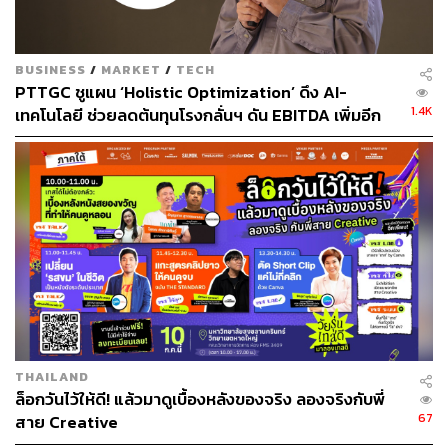
BUSINESS
/
MARKET
/
TECH
PTTGC ชูแผน ‘Holistic Optimization’ ดึง AI-
1.4K
เทคโนโลยี ช่วยลดต้นทุนโรงกลั่นฯ ดัน EBITDA เพิ่มอีก
300 ล้านดอลลาร์ในปี 2030 มีแผนใช้ AI ต่อยอดดีลร่วม
ทุน SCGC
THAILAND
ล็อกวันไว้ให้ดี! แล้วมาดูเบื้องหลังของจริง ลองจริงกับพี่
67
สาย Creative