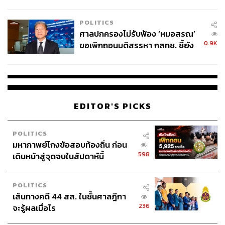
POLITICS
ศาลปกครองไม่รับฟ้อง ‘หมอสรณ’
0.9K
ขอเพิกถอนมติสรรหา กสทช. ชี้ยัง
ไม่ใช่ผู้เดือดร้อนเสียหาย
EDITOR'S PICKS
POLITICS
มหากาพย์โกงข้อสอบท้องถิ่น ก่อน
598
เดินหน้าสู่จุดจบในสัปดาห์นี้
POLITICS
เส้นทางคดี 44 สส. ในชั้นศาลฎีกา
236
จะรู้ผลเมื่อไร