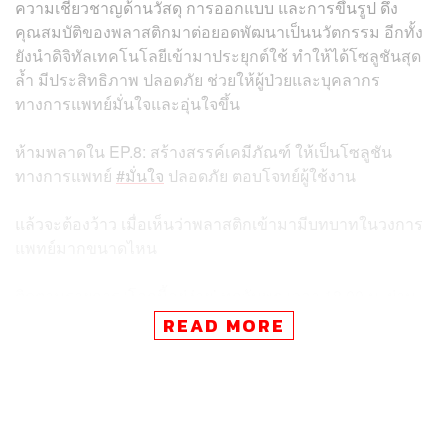
ความเชี่ยวชาญด้านวัสดุ การออกแบบ และการขึ้นรูป ดึง
คุณสมบัติของพลาสติกมาต่อยอดพัฒนาเป็นนวัตกรรม อีกทั้ง
ยังนำดิจิทัลเทคโนโลยีเข้ามาประยุกต์ใช้ ทำให้ได้โซลูชันสุด
ล้ำ มีประสิทธิภาพ ปลอดภัย ช่วยให้ผู้ป่วยและบุคลากร
ทางการแพทย์มั่นใจและอุ่นใจขึ้น
ห้ามพลาดใน EP.8: สร้างสรรค์เคมีภัณฑ์ ให้เป็นโซลูชัน
ทางการแพทย์
#มั่นใจ
ปลอดภัย ตอบโจทย์ผู้ใช้งาน
แล้วจะต้องว้าว เมื่อเห็นว่าพลาสติกเข้ามามีบทบาทในวงการ
แพทย์มากขนาดไหน
ติดตามรายการ ‘โลกนี้อยู่ง่าย’ ทุกวันพุธ เวลา 18.00 น. ผ่าน
ช่องทาง THE STANDARD และ SCG
READ MORE
TAGS:
ธุรกิจเคมีภัณฑ์
เทคโนโลยีทางการแพทย์
SCGC
โลกนี้อยู่ง่าย
THE STANDARD