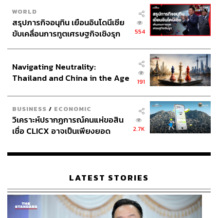
WORLD
สรุปภารกิจอนุทิน เยือนอินโดนีเซีย
554
ขับเคลื่อนการทูตเศรษฐกิจเชิงรุก
ประกาศหุ้นส่วนยุทธศาสตร์ไทย –
อินโดนีเซีย
Navigating Neutrality:
Thailand and China in the Age
191
of a New Global Order
BUSINESS
/
ECONOMIC
วิเคราะห์ปรากฏการณ์คนแห่ขอสิน
2.7K
เชื่อ CLICX อาจเป็นเพียงยอด
ภูเขาน้ำแข็ง ของปัญหาหนี้ครัว
เรือนไทยที่ถูกซุกไว้
LATEST STORIES