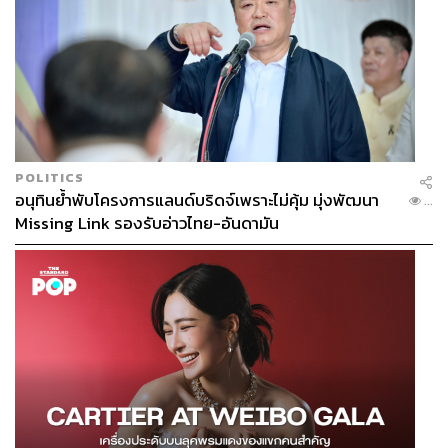
POLITICS
อนุทินย้ำพับโครงการแลนด์บริดจ์เพราะไม่คุ้ม มุ่งพัฒนา
...
Missing Link รองรับอ่าวไทย-อันดามัน