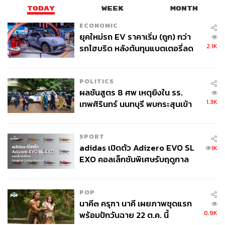
TODAY
WEEK
MONTH
ECONOMIC
ยุคใหม่รถ EV ราคาเริ่ม (ถูก) กว่า
2.1K
รถไฮบริด หลังต้นทุนแบตเตอรี่ลด
ลง - จีนแห่บุกตลาดเกิดใหม่
POLITICS
ผลชันสูตร 8 ศพ เหตุยิงใน รร.
1.3K
เทพศิรินทร์ นนทบุรี พบกระสุนเข้า
จุดสำคัญ ‘ศีรษะ-หน้าอก’ ครูถูกยิง
4 นัด จากระยะไกล
SPORT
adidas เปิดตัว Adizero EVO SL
1K
EXO คอลเล็กชันพิเศษรับฤดูกาล
College Football
POP
นาคี๓ ครุฑา นาคี เผยภาพชุดแรก
0.9K
พร้อมปักวันฉาย 22 ต.ค. นี้