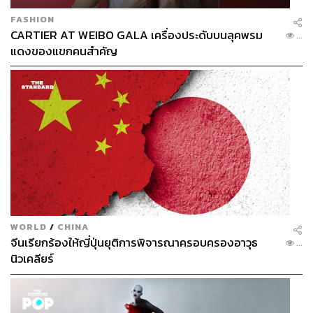
FASHION
CARTIER AT WEIBO GALA เครื่องประดับบนลุคพรม
...
แดงของแขกคนสำคัญ
WORLD
/
CHINA
จีนเรียกร้องให้ญี่ปุ่นยุติการพิจารณาครอบครองอาวุธ
...
นิวเคลียร์