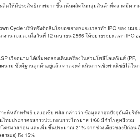
ลิตให้มีประสิทธิภาพมากขึ้น เน้นผลิตในกลุ่มสินค้าที่ตลาดมีควา
น Down Cycle บริษัทจึงตัดสินใจขอขยายระยะเวลาทำ IPO ของ บมจ.
กงาน ก.ล.ต. เมื่อวันที่ 12 เมษายน 2566 ให้ขยายระยะเวลา IPO 
เวียดนาม ได้เริ่มทดลองเดินเครื่องในส่วนโพลีโอเลฟินส์ (PP,
ดนาม ซึ่งมีฐานลูกค้าอยู่แล้ว คาดจะดำเนินการเชิงพาณิชย์ได้ใน
์หลักทรัพย์ บล.เอเซีย พลัส กล่าวว่า ข้อมูลล่าสุดปัจจุบันมีบริษ
หุ้นไทยประกาศผลการประกอบการไตรมาส 1/66 มีกำไรสุทธิรวม
กไตรมาสก่อน และเพิ่มขึ้นประมาณ 21% จากช่วงเดียวของปีก่อน อ
sensus) ถึง 15%