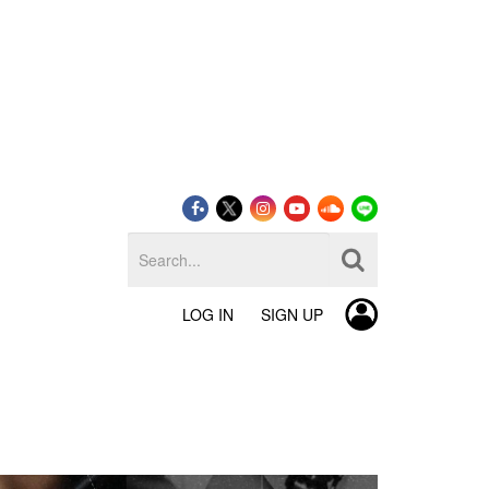
LOG IN
SIGN UP