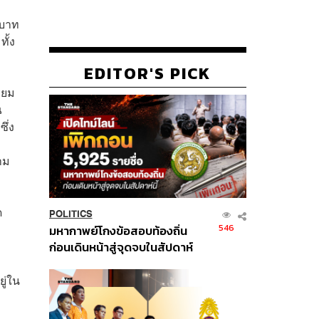
นบาท
ั้ง
EDITOR'S PICK
ียม
ณ
ึ่ง
าม
ด
POLITICS
546
มหากาพย์โกงข้อสอบท้องถิ่น
ก่อนเดินหน้าสู่จุดจบในสัปดาห์
นี้
ยู่ใน