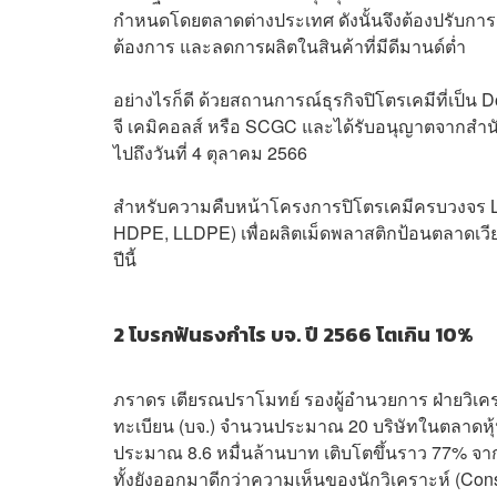
กำหนดโดยตลาดต่างประเทศ ดังนั้นจึงต้องปรับการผ
ต้องการ และลดการผลิตในสินค้าที่มีดีมานด์ต่ำ
อย่างไรก็ดี ด้วยสถานการณ์ธุรกิจปิโตรเคมีที่เป็
จี เคมิคอลส์ หรือ SCGC และได้รับอนุญาตจากสำนั
ไปถึงวันที่ 4 ตุลาคม 2566
สำหรับความคืบหน้าโครงการปิโตรเคมีครบวงจร LSP 
HDPE, LLDPE) เพื่อผลิตเม็ดพลาสติกป้อนตลาดเวีย
ปีนี้
2 โบรกฟันธงกำไร บจ. ปี 2566 โตเกิน 10%
ภราดร เตียรณปราโมทย์ รองผู้อำนวยการ ฝ่ายวิเคราะห
ทะเบียน (บจ.) จำนวนประมาณ 20 บริษัทในตลาด
ประมาณ 8.6 หมื่นล้านบาท เติบโตขึ้นราว 77% จา
ทั้งยังออกมาดีกว่าความเห็นของนักวิเคราะห์ (Con