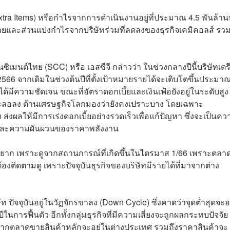
Extra Items) หรือกำไรจากการดำเนินงานอยู่ที่ประมาณ 4.5 พันล้า
ละส่วนแบ่งกำไรจากบริษัทร่วมที่ลดลงของธุรกิจเคมิคอลส์ รวมท
นซิเมนต์ไทย (SCC) หรือ เอสซีจี กล่าวว่า ในช่วงกลางปีนี้บริษัทเตร
6 จากเดิมในช่วงต้นปีที่ตั้งเป้าหมายรายได้จะเติบโตขึ้นประมา
้มีความชัดเจน ขณะที่อัตราดอกเบี้ยและเงินเฟ้อยังอยู่ในระดับสูง ซ
ชะลอลง ด้านเศรษฐกิจโลกมองว่ายังคงเปราะบาง โดยเฉพาะ
 ส่งผลให้มีการเร่งดอกเบี้ยอย่างรวดเร็วเพื่อแก้ปัญหา ซึ่งจะเป็นคว
n) และความผันผวนของราคาพลังงาน
ิดว่ายาก เพราะดูจากสถานการณ์ที่เกิดขึ้นในไตรมาส 1/66 เพราะตลา
งต้องติดตามดู เพราะปัจจุบันธุรกิจของบริษัทมีรายได้ที่มาจากต่าง
ัท ปัจจุบันอยู่ในวัฏจักรขาลง (Down Cycle) ซึ่งคาดว่าจุดต่ำสุดจะอ
นการฟื้นตัว อีกทั้งกลุ่มธุรกิจที่มีความเสี่ยงจะถูกผลกระทบปัจจัย
่องจากตลาดขายสินค้าหลักจะอยู่ในต่างประเทศ รวมถึงราคาสินค้าจะ