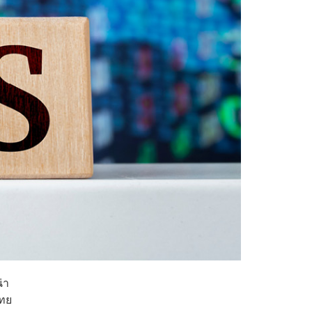
่า
นไทย