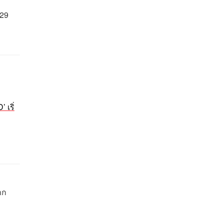
.29
 เริ่
าก