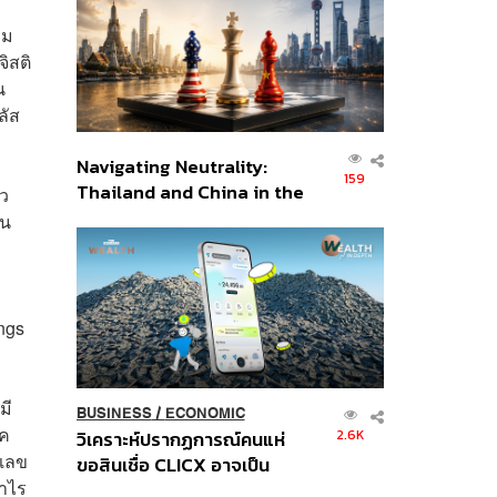
อินโดนีเซีย
รม
ิสติ
น
ลัส
Navigating Neutrality:
159
Thailand and China in the
ว
Age of a New Global
อน
Order
ngs
มี
BUSINESS
/
ECONOMIC
าค
2.6K
วิเคราะห์ปรากฏการณ์คนแห่
วเลข
ขอสินเชื่อ CLICX อาจเป็น
กำไร
เพียงยอดภูเขาน้ำแข็ง ของ