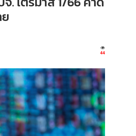
 บจ. ไตรมาส 1/66 คาด
ทย
44