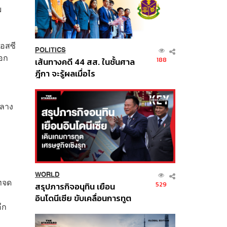
ม
เอสซี
POLITICS
ออก
188
เส้นทางคดี 44 สส. ในชั้นศาล
ฎีกา จะรู้ผลเมื่อไร
กลาง
WORLD
ัทจด
529
สรุปภารกิจอนุทิน เยือน
อินโดนีเซีย ขับเคลื่อนการทูต
ีก
เศรษฐกิจเชิงรุก ประกาศหุ้น
ส่วนยุทธศาสตร์ไทย –