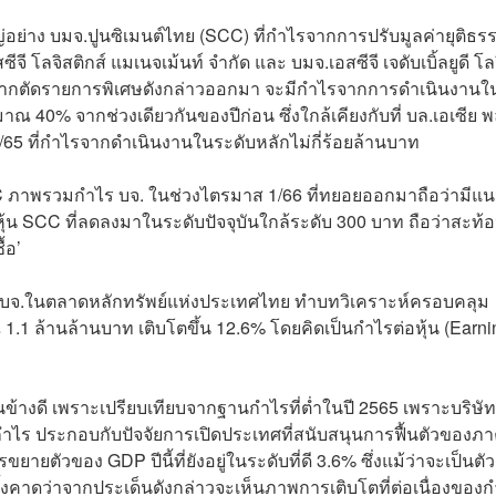
ญ่อย่าง บมจ.ปูนซิเมนต์ไทย (SCC) ที่กำไรจากการปรับมูลค่ายุติธร
 โลจิสติกส์ แมเนจเม้นท์ จำกัด และ บมจ.เอสซีจี เจดับเบิ้ลยูดี โลจ
ยหากตัดรายการพิเศษดังกล่าวออกมา จะมีกำไรจากการดำเนินงานใ
40% จากช่วงเดียวกันของปีก่อน ซึ่งใกล้เคียงกับที่ บล.เอเซีย พ
 4/65 ที่กำไรจากดำเนินงานในระดับหลักไม่กี่ร้อยล้านบาท
 ภาพรวมกำไร บจ. ในช่วงไตรมาส 1/66 ที่ทยอยออกมาถือว่ามีแน
คาหุ้น SCC ที่ลดลงมาในระดับปัจจุบันใกล้ระดับ 300 บาท ถือว่าสะท้
้อ’
อง บจ.ในตลาดหลักทรัพย์แห่งประเทศไทย ทำบทวิเคราะห์ครอบคลุม
.1 ล้านล้านบาท เติบโตขึ้น 12.6% โดยคิดเป็นกำไรต่อหุ้น (Earni
อนข้างดี เพราะเปรียบเทียบจากฐานกำไรที่ต่ำในปี 2565 เพราะบริษัท
กำไร ประกอบกับปัจจัยการเปิดประเทศที่สนับสนุนการฟื้นตัวของภ
รขยายตัวของ GDP ปีนี้ที่ยังอยู่ในระดับที่ดี 3.6% ซึ่งแม้ว่าจะเป็นตั
คาดว่าจากประเด็นดังกล่าวจะเห็นภาพการเติบโตที่ต่อเนื่องของ