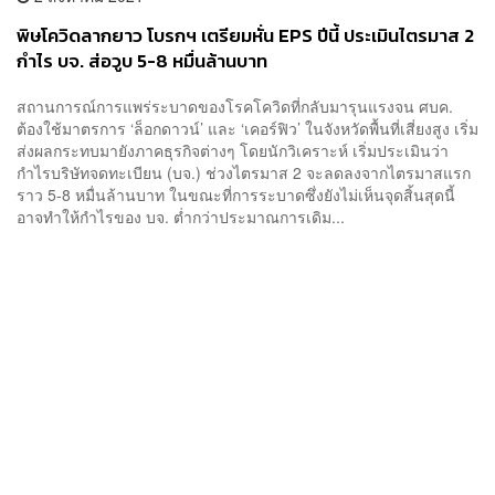
พิษโควิดลากยาว โบรกฯ เตรียมหั่น EPS ปีนี้ ประเมินไตรมาส 2
กำไร บจ. ส่อวูบ 5-8 หมื่นล้านบาท
สถานการณ์การแพร่ระบาดของโรคโควิดที่กลับมารุนแรงจน ศบค.
ต้องใช้มาตรการ ‘ล็อกดาวน์’ และ ‘เคอร์ฟิว’ ในจังหวัดพื้นที่เสี่ยงสูง เริ่ม
ส่งผลกระทบมายังภาคธุรกิจต่างๆ โดยนักวิเคราะห์ เริ่มประเมินว่า
กำไรบริษัทจดทะเบียน (บจ.) ช่วงไตรมาส 2 จะลดลงจากไตรมาสแรก
ราว 5-8 หมื่นล้านบาท ในขณะที่การระบาดซึ่งยังไม่เห็นจุดสิ้นสุดนี้
อาจทำให้กำไรของ บจ. ต่ำกว่าประมาณการเดิม...