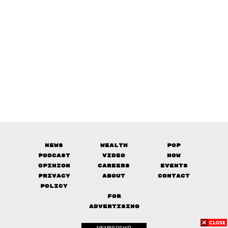
News
Wealth
Pop
Podcast
Video
Now
Opinion
Careers
Events
Privacy
About
Contact
Policy
FOR
ADVERTISING
MEMBERSHIP