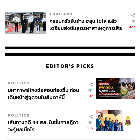
โลกภายใน 6 วัน
THAILAND
ครอบครัวรับร่าง ฮลุน โซโล่ แล้ว
427
เตรียมส่งชันสูตรหาสาเหตุการเสีย
ชีวิต
EDITOR'S PICKS
POLITICS
มหากาพย์โกงข้อสอบท้องถิ่น ก่อน
512
เดินหน้าสู่จุดจบในสัปดาห์นี้
POLITICS
เส้นทางคดี 44 สส. ในชั้นศาลฎีกา
156
จะรู้ผลเมื่อไร