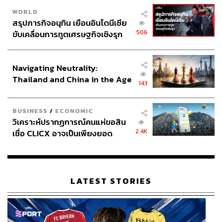
WORLD
สรุปภารกิจอนุทิน เยือนอินโดนีเซีย
506
ขับเคลื่อนการทูตเศรษฐกิจเชิงรุก
ประกาศหุ้นส่วนยุทธศาสตร์ไทย –
อินโดนีเซีย
Navigating Neutrality:
Thailand and China in the Age
143
of a New Global Order
BUSINESS
/
ECONOMIC
วิเคราะห์ปรากฏการณ์คนแห่ขอสิน
2.4K
เชื่อ CLICX อาจเป็นเพียงยอด
ภูเขาน้ำแข็ง ของปัญหาหนี้ครัว
เรือนไทยที่ถูกซุกไว้
LATEST STORIES