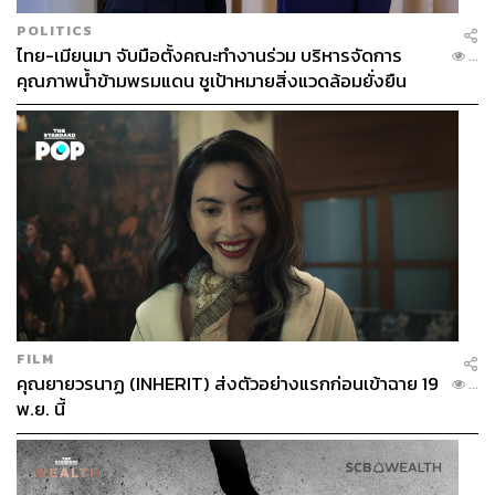
POLITICS
ไทย-เมียนมา จับมือตั้งคณะทำงานร่วม บริหารจัดการ
...
คุณภาพน้ำข้ามพรมแดน ชูเป้าหมายสิ่งแวดล้อมยั่งยืน
FILM
คุณยายวรนาฏ (INHERIT) ส่งตัวอย่างแรกก่อนเข้าฉาย 19
...
พ.ย. นี้