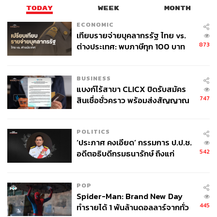
TODAY
WEEK
MONTH
ECONOMIC
เทียบรายจ่ายบุคลากรรัฐ ไทย vs.
873
ต่างประเทศ: พบภาษีทุก 100 บาท
ของคนไทยใช้ไปกับข้าราชการเฉียด
40 บาท
BUSINESS
แบงก์ไร้สาขา CLICX ปิดรับสมัคร
747
สินเชื่อชั่วคราว พร้อมส่งสัญญาณ
เตือนกลุ่มกู้เงินผิดวัตถุประสงค์-ให้
ข้อมูลเท็จ เตรียมดำเนินคดีเด็ดขาด
POLITICS
‘ประภาศ คงเอียด’ กรรมการ ป.ป.ช.
542
อดีตอธิบดีกรมธนารักษ์ ถึงแก่
อนิจกรรม
POP
Spider-Man: Brand New Day
445
ทำรายได้ 1 พันล้านดอลลาร์จากทั่ว