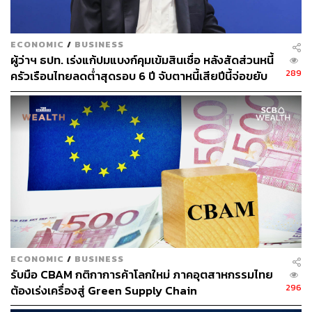
ECONOMIC
/
BUSINESS
ผู้ว่าฯ ธปท. เร่งแก้ปมแบงก์คุมเข้มสินเชื่อ หลังสัดส่วนหนี้
289
ครัวเรือนไทยลดต่ำสุดรอบ 6 ปี จับตาหนี้เสียปีนี้จ่อขยับ
ขึ้น
ECONOMIC
/
BUSINESS
รับมือ CBAM กติกาการค้าโลกใหม่ ภาคอุตสาหกรรมไทย
296
ต้องเร่งเครื่องสู่ Green Supply Chain