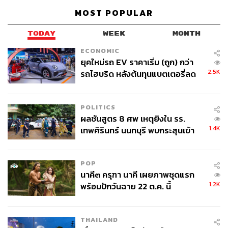
MOST POPULAR
TODAY
WEEK
MONTH
ECONOMIC
ยุคใหม่รถ EV ราคาเริ่ม (ถูก) กว่า
2.5K
รถไฮบริด หลังต้นทุนแบตเตอรี่ลด
ลง - จีนแห่บุกตลาดเกิดใหม่
POLITICS
ผลชันสูตร 8 ศพ เหตุยิงใน รร.
1.4K
เทพศิรินทร์ นนทบุรี พบกระสุนเข้า
จุดสำคัญ ‘ศีรษะ-หน้าอก’ ครูถูกยิง
4 นัด จากระยะไกล
POP
นาคี๓ ครุฑา นาคี เผยภาพชุดแรก
1.2K
พร้อมปักวันฉาย 22 ต.ค. นี้
THAILAND