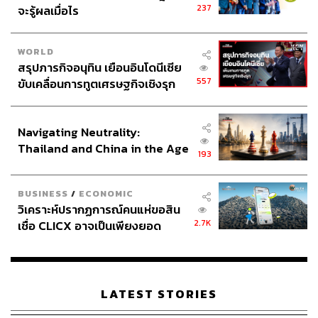
237
จะรู้ผลเมื่อไร
WORLD
สรุปภารกิจอนุทิน เยือนอินโดนีเซีย
557
ขับเคลื่อนการทูตเศรษฐกิจเชิงรุก
ประกาศหุ้นส่วนยุทธศาสตร์ไทย –
อินโดนีเซีย
Navigating Neutrality:
Thailand and China in the Age
193
of a New Global Order
BUSINESS
/
ECONOMIC
วิเคราะห์ปรากฏการณ์คนแห่ขอสิน
2.7K
เชื่อ CLICX อาจเป็นเพียงยอด
ภูเขาน้ำแข็ง ของปัญหาหนี้ครัว
เรือนไทยที่ถูกซุกไว้
LATEST STORIES