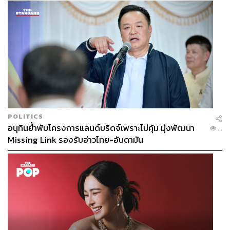
POLITICS
อนุทินย้ำพับโครงการแลนด์บริดจ์เพราะไม่คุ้ม มุ่งพัฒนา
...
Missing Link รองรับอ่าวไทย-อันดามัน