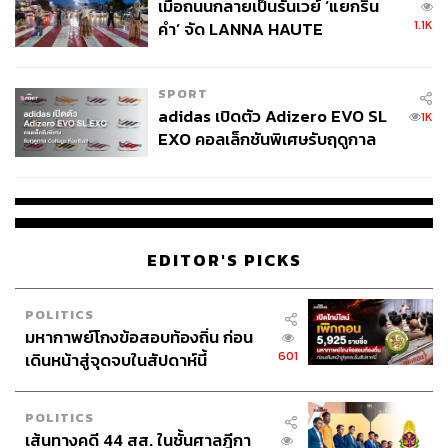
เมื่อถนนกลายเป็นรันเวย์ ‘แยกริน
1.1K
คำ’ จัด LANNA HAUTE
COUTURE กลางสายฝน
SPORT
adidas เปิดตัว Adizero EVO SL
1K
EXO คอลเล็กชันพิเศษรับฤดูกาล
College Football
EDITOR'S PICKS
POLITICS
มหากาพย์โกงข้อสอบท้องถิ่น ก่อน
601
เดินหน้าสู่จุดจบในสัปดาห์นี้
POLITICS
เส้นทางคดี 44 สส. ในชั้นศาลฎีกา