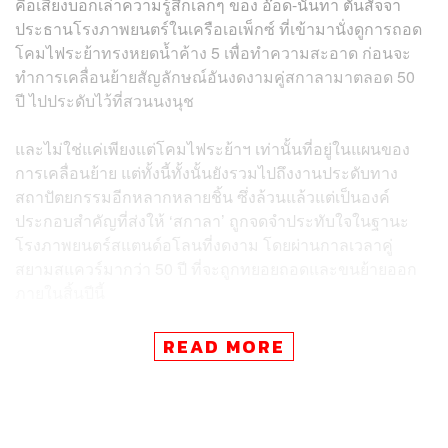
คือเสียงบอกเล่าความรู้สึกเล็กๆ ของ อ๊อด-นันทา ตันสัจจา
ประธานโรงภาพยนตร์ในเครือเอเพ็กซ์ ที่เข้ามานั่งดูการถอด
โคมไฟระย้าทรงหยดนํ้าค้าง 5 เพื่อทำความสะอาด ก่อนจะ
ทำการเคลื่อนย้ายสัญลักษณ์อันงดงามคู่สกาลามาตลอด 50
ปี ไปประดับไว้ที่สวนนงนุช
และไม่ใช่แค่เพียงแต่โคมไฟระย้าฯ เท่านั้นที่อยู่ในแผนของ
การเคลื่อนย้าย แต่ทั้งนี้ทั้งนั้นยังรวมไปถึงงานประดับทาง
สถาปัตยกรรมอีกหลากหลายชิ้น ซึ่งล้วนแล้วแต่เป็นองค์
ประกอบสำคัญที่ส่งให้ ‘
สกาลา’ ถูกจดจำประทับใจในฐานะ
โรงภาพยนตร์สแตนด์อโลนที่งดงาม โดยผ่านกาลเวลาคู่
สยามสแควร์มากว่า 50 ปี ที่จะถูกทยอยถอดและขนย้ายออก
ภายในสิ้นปีนี้
เกร็ดที่น่าสนใจคือ ในวันที่โรงภาพยนตร์สกาลายังคงเปิดให้
READ MORE
บริการ การ
ถอดเครื่องประดับโคมไฟระย้าทรงหยดนํ้าค้าง 5
ชั้น เพื่อทำความสะอาดนั้นถือเป็นหนึ่งในกิจกรรมสำคัญยิ่ง
สำหรับผู้บริหารและพนักงานทุกคนในเครือ ‘เอเพ็กซ์’ ที่จะ
ต้องมาร่วมแรงร่วมใจกันล้างและทำความสะอาดโคมไฟ