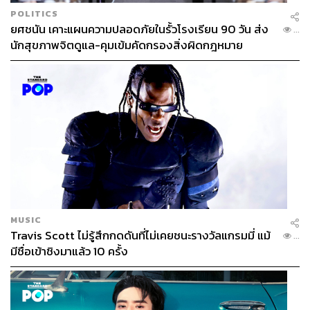
POLITICS
ยศชนัน เคาะแผนความปลอดภัยในรั้วโรงเรียน 90 วัน ส่ง
...
นักสุขภาพจิตดูแล-คุมเข้มคัดกรองสิ่งผิดกฎหมาย
MUSIC
Travis Scott ไม่รู้สึกกดดันที่ไม่เคยชนะรางวัลแกรมมี่ แม้
...
มีชื่อเข้าชิงมาแล้ว 10 ครั้ง