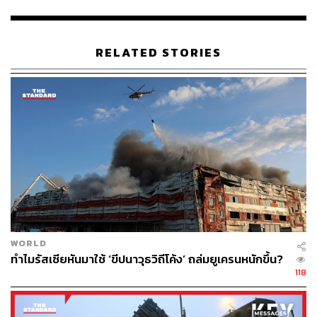
เข้ามาเกี่ยวพันกับหลักประกันดังกล่าวด้วย ซึ่งข้อเสนอดัง
กล่าวยังจะต้องได้รับการลงประชามติ ฟังเสียงประชาชนชาว
ยูเครน
RELATED STORIES
นอกจากนี้ยังเสนอให้มีช่วงหารือถึงสถานะของแหลมไครเมีย
เป็นระยะเวลา 15 ปี หลังรัสเซียตัดสินใจผนวกแหลมไครเมีย
ของยูเครนเข้าเป็นส่วนหนึ่งของประเทศเมื่อปี 2014 ขณะที่
อนาคตของภูมิภาคดอนบาสจะเป็นประเด็นที่ประธานาธิบดี
รัสเซียและยูเครนหารือกัน อีกทั้งรัสเซียจะต้องสนับสนุน
ยูเครนเข้าเป็นสมาชิกสหภาพยุโรป โดย วลาดิเมียร์ เมดินสกี
หัวหน้าผู้แทนคณะเจรจาของรัสเซีย จะนำเสนอแผนเรียกร้อง
ดังกล่าวของยูเครนให้แก่ประธานาธิบดี วลาดิเมียร์ ปูติน เพื่อ
พิจารณา ซึ่งดูเหมือนว่าหนทางการเจรจาสันติภาพระหว่าง
สองผู้นำยังคงเป็นเรื่องที่อาจเกิดขึ้นได้ยากในช่วงเวลานี้
WORLD
โดยสงครามรุกรานยูเครนในครั้งนี้ ส่งผลให้ยอดผู้ลี้ภัยออก
ทำไมรัสเซียหันมาใช้ ‘ขีปนาวุธวิถีโค้ง’ ถล่มยูเครนหนักขึ้น?
จากยูเครนสูงกว่า 3.9 ล้านรายแล้ว ยังไม่นับรวมผู้พลัดถิ่น
118
ภายในประเทศอีกจำนวนมาก ซึ่งขอบเขตความเสียหายจาก
สงครามยังคงขยายตัวอย่างต่อเนื่อง ด้านหน่วยงานด้านความ