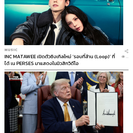
MUSIC
INC MATAWEE เปิดตัวซิงเกิลใหม่ ‘รอบที่ล้าน (Loop)’ ที่
...
ได้ เน PERSES มาแสดงในมิวสิกวิดีโอ