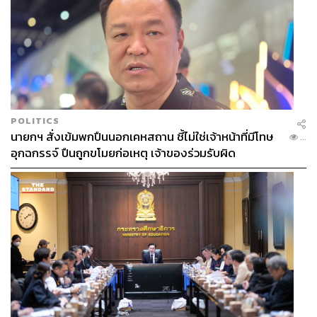
POLITICS
นายกฯ สั่งเข้มพกปืนนอกเคหสถาน ชี้ไม่ใช่เจ้าหน้าที่มีโทษ
...
อุกฉกรรจ์ ปืนถูกขโมยก่อเหตุ เจ้าของร่วมรับผิด