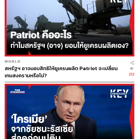
มั่นคงในหลายชาติตะวันตกประกาศเตรียมพร้อมและเฝ้า
จับตาการขยายสเกลการสู้รบของกองทัพรัสเซียในพื้นที่อื่นๆ
ในยูเครน
ภาพ:
Laurent Van der Stockt for Le Monde / Getty Images
อ้างอิง:
https://www.reuters.com/world/europe/ukraine-isnt-n
aive-zelenskiy-says-after-russia-pledges-scale-down
WORLD
-attack-kyiv-2022-03-30/
สหรัฐฯ อาจมอบสิทธิให้ยูเครนผลิต Patriot จะเปลี่ยน
https://edition.cnn.com/europe/live-news/ukraine-rus
212
เกมสงครามหรือไม่?
sia-putin-news-03-29-22/index.html
http://data2.unhcr.org/en/situations/ukraine
TAGS:
Volodymyr Zelenskyy