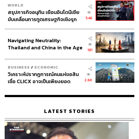
WORLD
สรุปภารกิจอนุทิน เยือนอินโดนีเซีย
546
ขับเคลื่อนการทูตเศรษฐกิจเชิงรุก
ประกาศหุ้นส่วนยุทธศาสตร์ไทย –
อินโดนีเซีย
Navigating Neutrality:
Thailand and China in the Age
181
of a New Global Order
BUSINESS
/
ECONOMIC
วิเคราะห์ปรากฏการณ์คนแห่ขอสิน
2.6K
เชื่อ CLICX อาจเป็นเพียงยอด
ภูเขาน้ำแข็ง ของปัญหาหนี้ครัว
เรือนไทยที่ถูกซุกไว้
LATEST STORIES