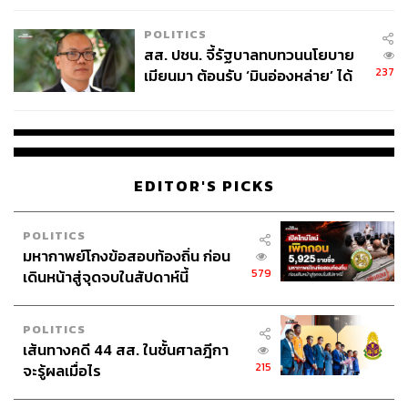
เหมาะสม
POLITICS
สส. ปชน. จี้รัฐบาลทบทวนนโยบาย
237
เมียนมา ต้อนรับ ‘มินอ่องหล่าย’ ได้
แค่สัญญาว่างเปล่า
EDITOR'S PICKS
POLITICS
มหากาพย์โกงข้อสอบท้องถิ่น ก่อน
579
เดินหน้าสู่จุดจบในสัปดาห์นี้
POLITICS
เส้นทางคดี 44 สส. ในชั้นศาลฎีกา
215
จะรู้ผลเมื่อไร