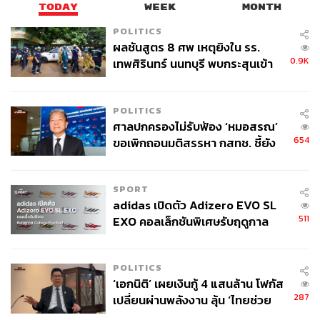
TODAY
WEEK
MONTH
POLITICS
ผลชันสูตร 8 ศพ เหตุยิงใน รร.
0.9K
เทพศิรินทร์ นนทบุรี พบกระสุนเข้า
จุดสำคัญ ‘ศีรษะ-หน้าอก’ ครูถูกยิง
4 นัด จากระยะไกล
POLITICS
ศาลปกครองไม่รับฟ้อง ‘หมอสรณ’
654
ขอเพิกถอนมติสรรหา กสทช. ชี้ยัง
ไม่ใช่ผู้เดือดร้อนเสียหาย
SPORT
adidas เปิดตัว Adizero EVO SL
511
EXO คอลเล็กชันพิเศษรับฤดูกาล
College Football
POLITICS
‘เอกนิติ’ เผยเงินกู้ 4 แสนล้าน โฟกัส
287
เปลี่ยนผ่านพลังงาน ลุ้น ‘ไทยช่วย
ไทยพลัส’ เฟส 2 รอประเมินความ