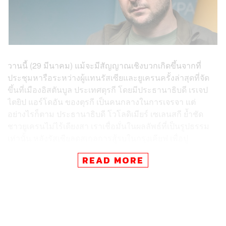
วานนี้ (29 มีนาคม) แม้จะมีสัญญาณเชิงบวกเกิดขึ้นจากที่
ประชุมหารือระหว่างผู้แทนรัสเซียและยูเครนครั้งล่าสุดที่จัด
ขึ้นที่เมืองอิสตันบูล ประเทศตุรกี โดยมีประธานาธิบดี เรเจป
ไตยิป แอร์โดอัน ของตุรกี เป็นคนกลางในการเจรจา แต่
อย่างไรก็ตาม ประธานาธิบดี โวโลดิเมียร์ เซเลนสกี ย้ำชัด
ชาวยูเครนไม่ไร้เดียงสา เราเชื่อมั่นในผลลัพธ์ที่เป็นรูปธรรม
เท่านั้น หลังรัสเซียลดสเกลการสู้รบในกรุงเคียฟ เพื่อปู
ทางการเจรจาสันติภาพระหว่างผู้นำรัสเซียและยูเครน
READ MORE
ด้าน อเล็กซานเดอร์ โฟมิน รัฐมนตรีช่วยกลาโหมของรัสเซีย
ระบุ “เพื่อเพิ่มความไว้วางใจระหว่างกันและสร้างเงื่อนไข
สำคัญเพื่อการเจรจาอื่นๆ ที่จะเกิดขึ้นอีกในอนาคต รวมถึง
บรรลุเป้าหมายสูงสุดอย่างการลงนามรับรองความตกลงร่วม
กัน โดยทางการรัสเซียตัดสินใจอย่างจริงจังที่จะลดกิจกรรม