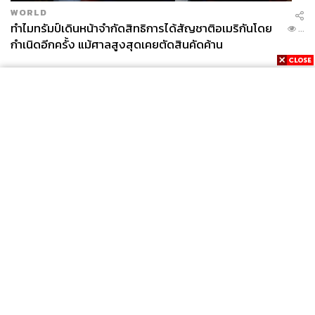
WORLD
ทำไมทรัมป์เดินหน้าจำกัดสิทธิการได้สัญชาติอเมริกันโดย
...
กำเนิดอีกครั้ง แม้ศาลสูงสุดเคยตัดสินคัดค้าน
News
Wealth
Pop
Podcast
Video
Now
Opinion
Careers
Events
Privacy
About
Contact
Policy
FOR
ADVERTISING
MEMBERSHIP