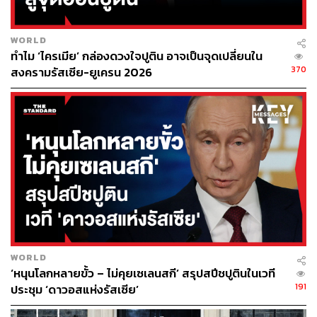
WORLD
29
ทำไม ‘ไครเมีย’ กล่องดวงใจปูติน อาจเป็นจุดเปลี่ยนใน
370
สงครามรัสเซีย-ยูเครน 2026
ABOUT THE AUTHOR
ณรงค์กร มโนจันทร์เพ็ญ
Content Creator กองบรรณาธิการข่าว THE
STANDARD
WORLD
‘หนุนโลกหลายขั้ว – ไม่คุยเซเลนสกี’ สรุปสปีชปูตินในเวที
191
ประชุม ‘ดาวอสแห่งรัสเซีย’