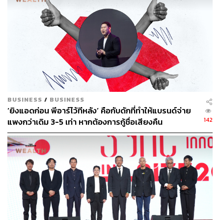
คอนเสิร์ตกามิกาเซ่ และยังมีคอนเสิร์ตของ D2B ในไตรมาส
4 ที่น่าจะจับคือจะมีคอนเสิร์ตที่เจาะกลุ่มผู้สูงวัยและทดลอง
ทำเทศกาลดนตรี
“สิ่งที่เราวางแผนกับคอนเสิร์ตคือ การต่อยอดกับกระแสโตมา
กับ RS ซึ่งวันนี้กลุ่มนี้เป็นกลุ่มที่มีกำลังซื้อสูงสุด ดังนั้นช่วง
เวลานี้จึงเป็นช่วงเวลาที่เหมาะสมแล้ว”
BUSINESS
/
BUSINESS
สำหรับกลยุทธ์สุดท้ายคือ การทำ Mergers and Acquisitions
‘ยิงแอดก่อน พีอาร์ไว้ทีหลัง’ คือกับดักที่ทำให้แบรนด์จ่าย
หรือ M&A ซึ่งได้เกิดขึ้นดีลแรกแล้วกับการเข้าลง
ทุนใน
บริษัท
142
แพงกว่าเดิม 3-5 เท่า หากต้องการกู้ชื่อเสียงคืน
เชฎฐ์ เอเชีย ด้วยการเข้าถือหุ้น 35% มูลค่าการลงทุน 920
ล้านบาท โดยนี่ถือเป็นการรุกเข้าสู่ธุรกิจ ‘บริหารสินทรัพย์-สิน
เชื่อรายย่อย’ ของ RS
“การเงินเป็นหนึ่งในไม่กี่อุตสาหกรรมที่ไม่ถูกดิสรัปต์อย่าง
แน่นอน ขณะที่การเกิดขึ้นของเทคโนโลยีเป็นตัวช่วยทำให้
คล่องตัวและมีประสิทธิภาพมากขึ้นด้วยซ้ำ” เฮียฮ้อ สุรชัย
กล่าว