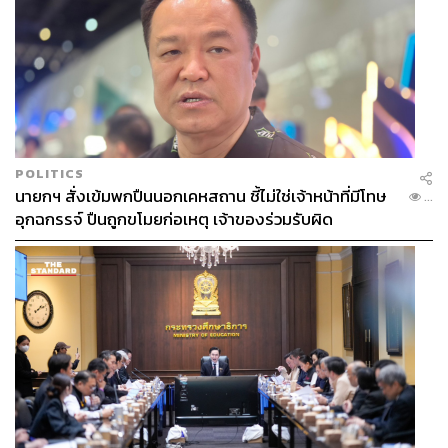
POLITICS
นายกฯ สั่งเข้มพกปืนนอกเคหสถาน ชี้ไม่ใช่เจ้าหน้าที่มีโทษ
...
อุกฉกรรจ์ ปืนถูกขโมยก่อเหตุ เจ้าของร่วมรับผิด