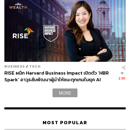
งบลงทุนปกติที่วางไว้อีก 100 ล้านบาท
อย่างไรก็ตาม ปี 2564 RS วางเป้ารายได้ 5,700 ล้านบาท โดย
4,000 ล้านบาทจากธุรกิจคอมเมิร์ซ แบ่งป็น RS Mall 3,000
ล้านบาท และสินค้าใหม่กับช่องทางใหม่ๆ อีก 1,000 ล้านบาท
และอีก 1,700 ล้านบาทที่เหลือจะมาจากธุรกิจมีเดีย ได้แก่
1,000 ล้านจากช่อง 8, 200 ล้านบาทจากวิทยุ, 300 ล้านบาท
จากเพลง และ 200 ล้านบาทจากคอนเสิร์ตและอีเวนต์ โดยตั้ง
เป้ากำไรขั้นต้นอยู่ที่ 50-52% และกำไรสุทธิไว้ที่ 12-14% ด้วย
BUSINESS
/
TECH
กัน
RISE ผนึก Harvard Business Impact เปิดตัว ‘HBR
2.5K
Spark’ อาวุธลับพัฒนาผู้นำให้ชนะทุกเกมในยุค AI
พิสูจน์อักษร: ภาวิกา ขันติศรีสกุล
[Advertorial]
MORE
สามารถติดตาม THE STANDARD WEALTH
ผ่านแอปพลิเคชันต่างๆ ที่คุณสะดวกหรือใช้งานอยู่แล้วได้เลย
MOST POPULAR