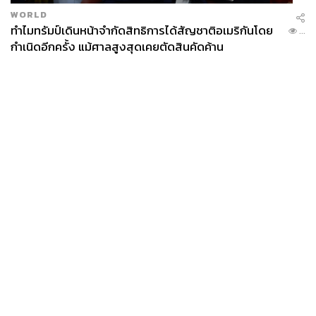
WORLD
ทำไมทรัมป์เดินหน้าจำกัดสิทธิการได้สัญชาติอเมริกันโดย
...
กำเนิดอีกครั้ง แม้ศาลสูงสุดเคยตัดสินคัดค้าน
News
Wealth
Pop
Podcast
Video
Now
Opinion
Careers
Events
Privacy
About
Contact
Policy
FOR
ADVERTISING
MEMBERSHIP