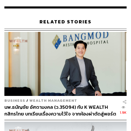
กลุ่มวัยทำงาน รวมไปถึงกลุ่มที่ต้องการเพิ่มภูมิคุ้มกันในช่วง
ที่มีการระบาดของโรคต่างๆ ซึ่ง RS วางแผนที่จะออกสินค้า
ครั้งแรกในเดือนเมษายน ตามด้วยมิถุนายน และกันยายน
RELATED STORIES
ด้านสินค้าเพื่อสุขภาพนั้นจะสร้างสินค้าพรีเมียมในราคา
ประหยัด โดยจะเปิดตัวสินค้าในเดือนมีนาคมและมิถุนายน
และสุดท้ายกลุ่มอาหารสัตว์จะเปิดตัวในเดือนพฤษภาคม ซึ่ง
เป็นที่น่าสังเกตว่า RS วางแผนออกสินค้าใหม่ทุกเดือนโดยที่
ไม่ซ้ำกันเลย
กลยุทธ์ที่ 3 การสร้างรายได้จากคอนเทนต์ที่มีในมือ โดยคอน
เทนต์ละครตั้งเป้ารายได้กว่า 200 ล้านบาท ในขณะที่ฝั่งวิทยุ
รายได้ก็จะมาจาก COOLISM ที่ตั้งเป้ามีคนฟังทั้งออนแอร์
และออนไลน์กว่า 3.7 ล้านคน ด้านธุรกิจเพลงจะมาจาก 3
BUSINESS
/
WEALTH MANAGEMENT
ค่ายหลัก คือ กามิกาเซ่, โรสซาวด์ และอาร์สยาม โดยปีนี้ได้
นพ.ธนัญชัย อัศดามงคล (ว.35094) กับ K WEALTH
วางแผนที่จะออก 90 ซิงเกิลด้วยกัน
1.9K
กสิกรไทย บทเรียนเรื่องความไว้ใจ จากห้องผ่าตัดสู่พอร์ต
การลงทุน [เนื้อหาสนับสนุนโดยธนาคารกสิกรไทย]
ขณะที่อีเวนต์ ด้วยสถานการณ์การระบาดของโรคโควิด-19
ทำให้ต้องเริ่มจัดตั้งแต่ไตรมาส 2 เป็นต้นไป ประเดิมด้วย