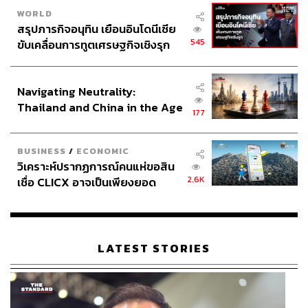
WORLD
สรุปภารกิจอนุทิน เยือนอินโดนีเซีย
545
ขับเคลื่อนการทูตเศรษฐกิจเชิงรุก
ประกาศหุ้นส่วนยุทธศาสตร์ไทย –
อินโดนีเซีย
Navigating Neutrality:
Thailand and China in the Age
177
of a New Global Order
BUSINESS
/
ECONOMIC
วิเคราะห์ปรากฏการณ์คนแห่ขอสิน
2.6K
เชื่อ CLICX อาจเป็นเพียงยอด
ภูเขาน้ำแข็ง ของปัญหาหนี้ครัว
เรือนไทยที่ถูกซุกไว้
LATEST STORIES