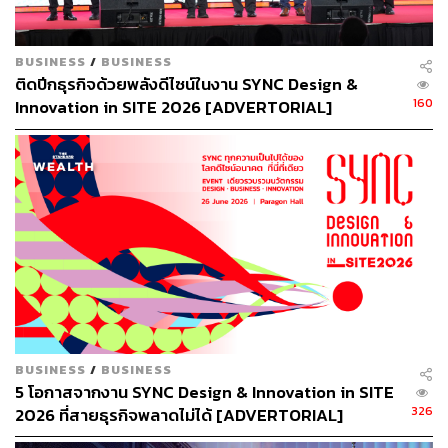
วิทวัส เวชชบุษกร ประธานเจ้าหน้าที่ฝ่ายการเงิน บริษัท อาร์
เอส จำกัด (มหาชน) อธิบายว่า RS ให้ความสนใจกับธุรกิจ
BUSINESS
/
BUSINESS
การเงินที่ยังมีการเติบโต ทั้งในแง่ของปริมาณสินเชื่อหรือหนี้
ติดปีกธุรกิจด้วยพลังดีไซน์ในงาน SYNC Design &
เสีย ซึ่งเชฎฐ์ เอเชีย มีพอร์ตรวมอยู่ที่ 4.5 หมื่นล้าน ปี 2562 มี
160
Innovation in SITE 2026 [ADVERTORIAL]
รายได้ 700 ล้านบาท และกำไรอีก 200 ล้านบาท
การเข้าลงทุนจะเป็นการต่อยอดให้กับ RS โดยเฉพาะเรื่อง
การเงินที่จะต่อยอดจากฐานลูกค้าที่มี ซึ่งในอนาคต RS
วางแผนที่จะขายสินค้าประเภทใหม่ที่มีราคาสูงขึ้น โดยมีการ
เปิดให้ผ่อนสินค้าผ่านการใช้ประโยชน์จากเชฎฐ์ เอเชีย ซึ่ง
RS วางแผนที่จะเข็นเชฎฐ์ เอเชีย ให้เข้าสู่ตลาดหลักทรัพย์
ภายใน 2-3 ปีข้างหน้า และยังวางเป้าหมายที่ต้องการเติบโตปี
ละ 25-30%
สำหรับดีล M&A ของ RS คาดว่าในปีนี้อาจจะมีอีกสัก 1-2 ดีล
BUSINESS
/
BUSINESS
5 โอกาสจากงาน SYNC Design & Innovation in SITE
การลงทุนอยู่ประมาณ 300-600 ล้านบาท โดยการทำดีลจะ
326
2026 ที่สายธุรกิจพลาดไม่ได้ [ADVERTORIAL]
ต้องเป็นธุรกิจที่เข้ามาต่อยอดธุรกิจของ RS ได้ ทั้งหมด คาด
ว่าจะต้องใช้เงินลงทุนราว 600-800 ล้านบาท โดยไม่รวมกับ