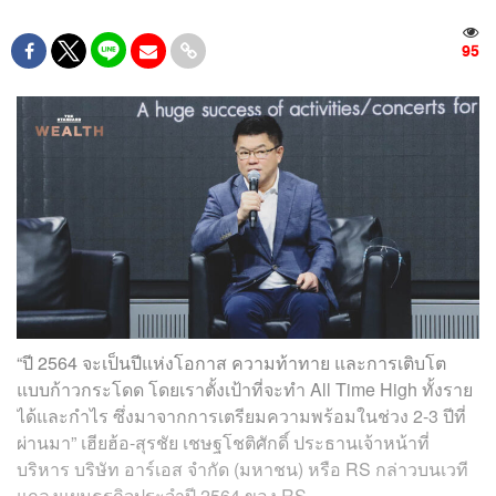
95
“ปี 2564 จะเป็นปีแห่งโอกาส ความท้าทาย และการเติบโต
แบบก้าวกระโดด โดยเราตั้งเป้าที่จะทำ All Time High ทั้งราย
ได้และกำไร ซึ่งมาจากการเตรียมความพร้อมในช่วง 2-3 ปีที่
ผ่านมา” เฮียฮ้อ-สุรชัย เชษฐโชติศักดิ์ ประธานเจ้าหน้าที่
บริหาร บริษัท อาร์เอส จำกัด (มหาชน) หรือ RS กล่าวบนเวที
แถลงแผนธุรกิจประจำปี 2564 ของ RS