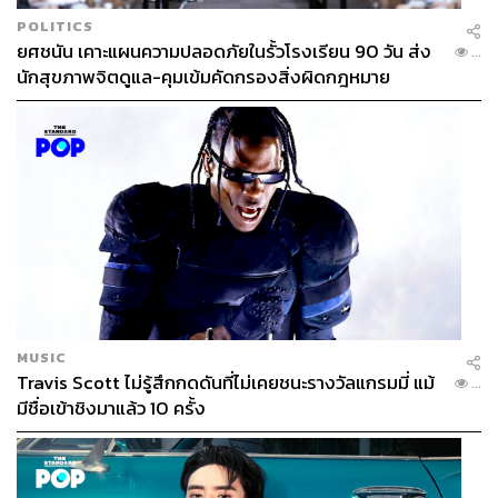
POLITICS
ยศชนัน เคาะแผนความปลอดภัยในรั้วโรงเรียน 90 วัน ส่ง
...
นักสุขภาพจิตดูแล-คุมเข้มคัดกรองสิ่งผิดกฎหมาย
MUSIC
Travis Scott ไม่รู้สึกกดดันที่ไม่เคยชนะรางวัลแกรมมี่ แม้
...
มีชื่อเข้าชิงมาแล้ว 10 ครั้ง