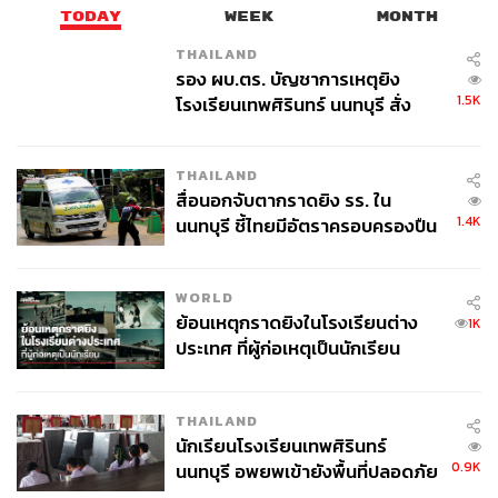
TODAY
WEEK
MONTH
TAGS:
ธุรกิจ
RS
เฮียฮ้อ-สุรชัย เชษฐโชติศักดิ์
THAILAND
รอง ผบ.ตร. บัญชาการเหตุยิง
1.5K
โรงเรียนเทพศิรินทร์ นนทบุรี สั่ง
ค้นหา 2 รอบยืนยันไร้คนติดค้าง พบ
ศพปู่-ย่าที่บ้านพักผู้ก่อเหตุ
THAILAND
สื่อนอกจับตากราดยิง รร. ใน
1.4K
นนทบุรี ชี้ไทยมีอัตราครอบครองปืน
สูงในระดับต้นของภูมิภาค
95
WORLD
ย้อนเหตุกราดยิงในโรงเรียนต่าง
1K
ABOUT THE AUTHOR
ประเทศ ที่ผู้ก่อเหตุเป็นนักเรียน
ถนัดกิจ จันกิเสน
Content Creator ประจำกองบรรณาธิการ
THE STANDARD WEALTH ผู้เสพติดโลก
THAILAND
ธุรกิจ การตลาด เทคโนโลยี และชอบสำรวจ
นักเรียนโรงเรียนเทพศิรินทร์
โลกออฟไลน์และออนไลน์มาถอดรหัสความ
เคลื่อนไหวให้เป็นเรื่องเข้าใจง่าย สนุก และได้
0.9K
นนทบุรี อพยพเข้ายังพื้นที่ปลอดภัย
ไอเดียใหม่ๆ
ชั่วคราว หลังเหตุใช้อาวุธปืนภายใน