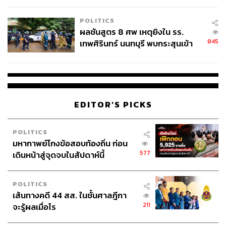
โรงเรียนคลี่คลาย
POLITICS
ผลชันสูตร 8 ศพ เหตุยิงใน รร.
845
เทพศิรินทร์ นนทบุรี พบกระสุนเข้า
จุดสำคัญ ‘ศีรษะ-หน้าอก’ ครูถูกยิง
4 นัด จากระยะไกล
EDITOR'S PICKS
POLITICS
มหากาพย์โกงข้อสอบท้องถิ่น ก่อน
577
เดินหน้าสู่จุดจบในสัปดาห์นี้
POLITICS
เส้นทางคดี 44 สส. ในชั้นศาลฎีกา
211
จะรู้ผลเมื่อไร