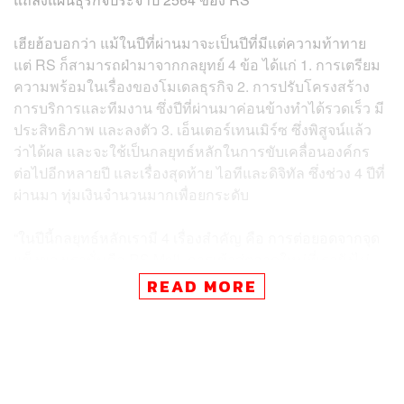
เฮียฮ้อบอกว่า แม้ในปีที่ผ่านมาจะเป็นปีที่มีแต่ความท้าทาย
แต่ RS ก็สามารถฝ่ามาจากกลยุทย์ 4 ข้อ ได้แก่ 1. การเตรียม
ความพร้อมในเรื่องของโมเดลธุรกิจ 2. การปรับโครงสร้าง
การบริการและทีมงาน ซึ่งปีที่ผ่านมาค่อนข้างทำได้รวดเร็ว มี
ประสิทธิภาพ และลงตัว 3. เอ็นเตอร์เทนเมิร์ซ ซึ่งพิสูจน์แล้ว
ว่าได้ผล และจะใช้เป็นกลยุทธ์หลักในการขับเคลื่อนองค์กร
ต่อไปอีกหลายปี และเรื่องสุดท้าย ไอทีและดิจิทัล ซึ่งช่วง 4 ปีที่
ผ่านมา ทุ่มเงินจำนวนมากเพื่อยกระดับ
“ในปีนี้กลยุทธ์หลักเรามี 4 เรื่องสำคัญ คือ การต่อยอดจากจุด
แข็งของเรานั่นคือ RS Mall, การเข้าสู่ตลาดใหม่ที่เรายังไม่
เคยไป, การเติบโตจากการบริหารสินทรัพย์หรือคอนเทนต์
READ MORE
สุดท้ายการทำ M&A (Mergers and Acquisitions) ซึ่งถือเป็น
เรื่องสำคัญและเป็นยุทธศาสตร์ ที่เป็นการเติบโตแนวราบตาม
ที่ได้ประกาศมาเมื่อ 2 ปีก่อน”
กลยุทธ์แรกคือ RS Mall ได้ตั้งเป้าเพิ่มฐานลูกค้า 30% จาก