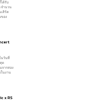
เพียงพอ
ได้รับ
ละจำนวน
เสิร์ต
้นของ
ncert
นวันที่
สุด
ปินจากสอง
ายในงาน
sic x RS