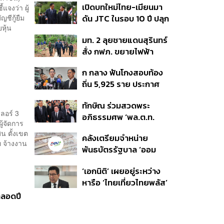
เปิดบทใหม่ไทย-เมียนมา
จงว่า ผู้
อนุทิน จ่อสอบต่อเอี่ยว
ต่อดอลลาร์
ญชีกู้ยืม
ดัน JTC ในรอบ 10 ปี ปลุก
ตัดตอน ม.บูรพา หรือไม่
หุ้น
‘เส้นเลือดใหญ่’ ค้า
มท. 2 ลุยชายแดนสุรินทร์
ชายแดน ท่าเรือน้ำลึก
สั่ง กฟภ. ขยายไฟฟ้า
ทวาย
‘ปราสาทตาควาย–เนิน
ก กลาง ฟันโกงสอบท้อง
350’ เสริมความมั่นคง
ถิ่น 5,925 ราย ประกาศ
ชายแดน
บัญชีใหม่ 7 ส.ค. ส่วน 97
ทักษิณ ร่วมสวดพระ
ราย รอ ป.ป.ช. ขีดเส้นแล้ว
ฟลอร์ 3
อภิธรรมศพ ‘พล.ต.ท.
เสร็จ 31 ส.ค.
ู้จัดการ
ผ่อน’ บิดา ‘พักตร์พิไล ทวี
น ตั้งเขต
คลังเตรียมจำหน่าย
สิน’ สิริอายุ 103 ปี แกนนำ
ท จ้างงาน
พันธบัตรรัฐบาล ‘ออม
เพื่อไทย-บุคคลหลาก
พลัส’ รอบถัดไป เร็วสุด 4
วงการร่วมอาลัย
‘เอกนิติ’ เผยอยู่ระหว่าง
ก.ย.นี้ อาจเพิ่มสัดส่วนการ
หารือ ‘ไทยเที่ยวไทยพลัส’
ขายแบบ Small Lot First
มีสิทธิใช้งบจากเงินกู้ 4
มากขึ้น
ตลอดปี
แสนล้าน มั่นใจงบต่อ ‘ไทย
ช่วยไทย พลัส’ เฟส 2 มี