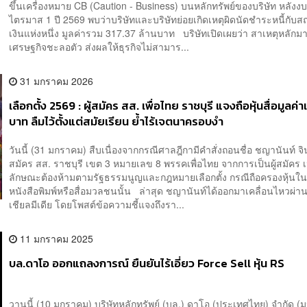
ขึ้นเครื่องหมาย CB (Caution - Business) บนหลักทรัพย์ของบริษัท หลังง
ไตรมาส 1 ปี 2569 พบว่าบริษัทและบริษัทย่อยเกิดเหตุผิดนัดชำระหนี้กับ
เงินแห่งหนึ่ง มูลค่ารวม 317.37 ล้านบาท บริษัทเปิดเผยว่า สาเหตุหลัก
เศรษฐกิจชะลอตัว ส่งผลให้ธุรกิจไม่สามาร...
31 มกราคม 2026
เลือกตั้ง 2569 : ผู้สมัคร สส. เพื่อไทย ราชบุรี แจงถือหุ้นสื่อมูลค่
บาท ลืมไว้ตั้งแต่สมัยเรียน ย้ำไร้เจตนาครอบงำ
วันนี้ (31 มกราคม) สืบเนื่องจากกรณีศาลฎีกามีคำสั่งถอนชื่อ ชญานันท์ จินด
สมัคร สส. ราชบุรี เขต 3 หมายเลข 8 พรรคเพื่อไทย จากการเป็นผู้สมัคร เน
ลักษณะต้องห้ามตามรัฐธรรมนูญและกฎหมายเลือกตั้ง กรณีถือครองหุ้นใน
หนังสือพิมพ์หรือสื่อมวลชนนั้น ล่าสุด ชญานันท์ได้ออกมาเคลื่อนไหวผ่
เชียลมีเดีย โดยโพสต์ข้อความชี้แจงถึงรา...
11 มกราคม 2025
บล.ดาโอ ออกแถลงการณ์ ยืนยันไร้เอี่ยว Force Sell หุ้น RS
วานนี้ (10 มกราคม) บริษัทหลักทรัพย์ (บล.) ดาโอ (ประเทศไทย) จำกัด 