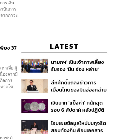
บการเงิน
สถาบันการ
มาจากภาวะ
LATEST
าเพียง 37
นายกฯ’ เป็นเจ้าภาพเลี้ยง
าเจี่ย ผู้
รับรอง ‘มิน อ่อง หล่าย’
ื่องจากมี
พร้อมเชิญบิ๊กธุรกิจไทย
กิจการ
สีหศักดิ์แถลงข่าวการ
ร่วมงาน
านทางโซ
เยือนไทยของมินอ่องหล่าย
ชี้หารือทวิภาคี ครอบคลุม
เงินบาท ‘แข็งค่า’ หนักสุด
สร้างสรรค์ ตรงไปตรงมา
รอบ 6 สัปดาห์ หลังปฏิบัติ
ย้ำต้องการให้เมียนมากลับ
การแทรกแซงเยนของ
สู่อาเซียน
โรมเผยข้อมูลใหม่ปมทุจริต
สหรัฐฯ-ญี่ปุ่น Standard
สอบท้องถิ่น ย้อนเอกสาร
Chartered เปิดเป้าสิ้นปีนี้
ประชุมปี 2567 พบชื่อ
(มหาชน)
จ่อแข็งต่อแตะ 32.50 บาท