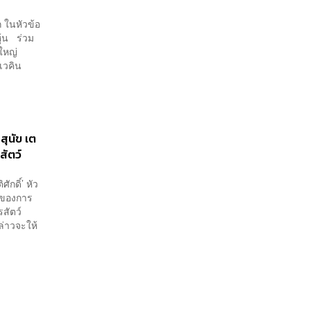
 ในหัวข้อ
หุ้น ร่วม
นใหญ่
ิเวคิน
สุนัข เต
สัตว์
ักดิ์’ หัว
้นของการ
สัตว์
่าวจะให้