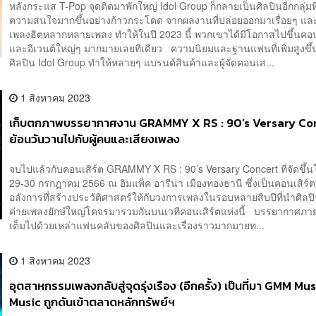
หลังกระแส T-Pop จุดติดมาพักใหญ่ Idol Group ก็กลายเป็นศิลปินอีกกลุ่มที่
ความสนใจมากขึ้นอย่างก้าวกระโดด จากผลงานที่ปล่อยออกมาเรื่อยๆ แ
เพลงฮิตหลากหลายเพลง ทำให้ในปี 2023 นี้ พวกเขาได้มีโอกาสไปขึ้นคอน
และอีเวนต์ใหญ่ๆ มากมายเลยทีเดียว ความนิยมและฐานแฟนที่เพิ่มสูงขึ
ศิลปิน Idol Group ทำให้หลายๆ แบรนด์สินค้าและผู้จัดคอนเส...
1 สิงหาคม 2023
เก็บตกภาพบรรยากาศงาน GRAMMY X RS : 90’s Versary Co
ย้อนวันวานไปกับผู้คนและเสียงเพลง
จบไปแล้วกับคอนเสิร์ต GRAMMY X RS : 90’s Versary Concert ที่จัดขึ้นใ
29-30 กรกฎาคม 2566 ณ อิมแพ็ค อารีน่า เมืองทองธานี ซึ่งเป็นคอนเสิร์ต
อลังการที่สร้างประวัติศาสตร์ให้กับวงการเพลงในรอบหลายสิบปีที่นำศิล
ค่ายเพลงยักษ์ใหญ่โคจรมารวมกันบนเวทีคอนเสิร์ตแห่งนี้ บรรยากาศภ
เต็มไปด้วยเหล่าแฟนคลับของศิลปินและเรื่องราวมากมายท...
1 สิงหาคม 2023
อุตสาหกรรมเพลงกลับสู่จุดรุ่งเรือง (อีกครั้ง) เป็นที่มา GMM Mu
Music ถูกดันเข้าตลาดหลักทรัพย์ฯ