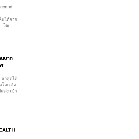
 Second
ห็นได้จาก
ยๆ โดย
้านบาท
ทศ
ล่าสุดได้
องโลก จัด
Music เข้า
 WEALTH