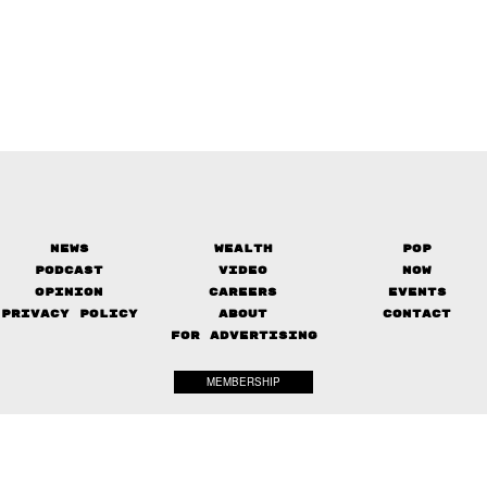
News
Wealth
Pop
Podcast
Video
Now
Opinion
Careers
Events
Privacy Policy
About
Contact
FOR ADVERTISING
MEMBERSHIP