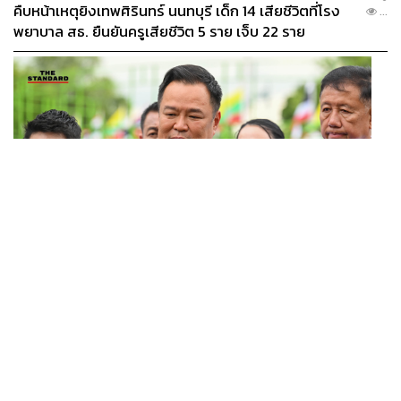
คืบหน้าเหตุยิงเทพศิรินทร์ นนทบุรี เด็ก 14 เสียชีวิตที่โรง
...
พยาบาล สธ. ยืนยันครูเสียชีวิต 5 ราย เจ็บ 22 ราย
POLITICS
อนุทินบอกโรมปมทุจริตสอบท้องถิ่น นายกฯไม่มีหน้าที่ดู
...
TOR แต่มีหน้าที่หาคนผิดมาลงโทษ