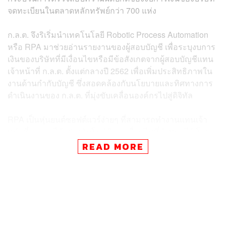
จดทะเบียนในตลาดหลักทรัพย์กว่า 700 แห่ง
ก.ล.ต. จึงริเริ่มนำเทคโนโลยี Robotic Process Automation
หรือ RPA มาช่วยอ่านรายงานของผู้สอบบัญชี เพื่อระบุงบการ
เงินของบริษัทที่มีเงื่อนไขหรือมีข้อสังเกตจากผู้สอบบัญชีแทน
เจ้าหน้าที่ ก.ล.ต. ตั้งแต่กลางปี 2562 เพื่อเพิ่มประสิทธิภาพใน
งานด้านกำกับบัญชี ซึ่งสอดคล้องกับนโยบายและทิศทางการ
ดำเนินงานของ ก.ล.ต. ที่มุ่งขับเคลื่อนองค์กรไปสู่ดิจิทัล
RPA เป็นหุ่นยนต์ซอฟต์แวร์ง่ายๆ ที่สามารถทำงานแทนเจ้า
หน้าที่ ก.ล.ต. ได้อย่างอัตโนมัติตามเงื่อนไขที่กำหนดไว้ โดย
เริ่มจากใช้ RPA ดาวน์โหลดงบการเงินของของบริษัทจด
READ MORE
ทะเบียนและเปิดอ่านหน้ารายงานของผู้สอบบัญชี เพื่อเก็บ
ความเห็นของผู้สอบบัญชี และแจ้งเตือนเมื่อพบข้อมูลใน
รายงานของผู้สอบบัญชีที่แสดงให้เห็นว่างบการเงินอาจมี
ความผิดปกติ ซึ่งทำให้สามารถระบุงบการเงินที่อาจผิดปกติได้
อย่างตรงเป้าหมายและทันเวลา