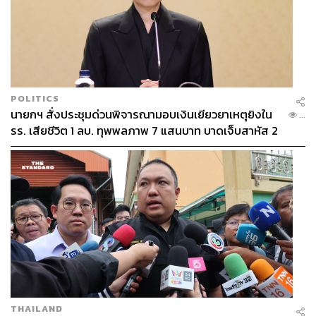
POLITICS
นายกฯ สั่งประชุมด่วนพิจารณามอบเงินเยียวยาเหตุยิงใน
...
รร. เสียชีวิต 1 ลบ. ทุพพลภาพ 7 แสนบาท บาดเจ็บสาหัส 2
แสนบาท บาดเจ็บเล็กน้อย 1 แสนบาท
THAILAND