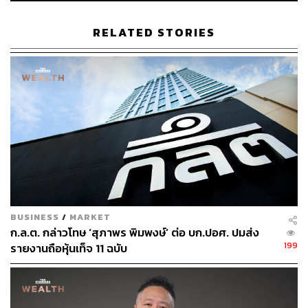
อย่างไรก็ตาม แม้ว่าเทคโนโลยี RPA จะตอบโจทย์การ
ทำงานด้านกำกับบัญชีได้ในระดับหนึ่งแล้ว แต่เพราะการ
RELATED STORIES
พัฒนาทางเทคโนโลยีไม่เคยหยุดนิ่ง ก.ล.ต. จึงมองหา
เทคโนโลยีใหม่ๆ อยู่ตลอดเวลา โดยขณะนี้สายงานกำกับ
บัญชีอยู่ระหว่างการนำ AI และ Big Data Analytic มาใช้ใน
การวิเคราะห์และตรวจจับงบการเงินที่มีรายการผิดปกติ และ
การทำรายการที่ไม่เหมาะสม ซึ่งหวังว่าจะได้เห็นผลสำเร็จใน
ไม่ช้านี้
พิสูจน์อักษร: ภาวิกา ขันติศรีสกุล
สามารถติดตาม THE STANDARD WEALTH
BUSINESS
/
MARKET
ผ่านแอปพลิเคชันต่างๆ ที่คุณสะดวกหรือใช้งานอยู่แล้วได้เลย
ก.ล.ต. กล่าวโทษ ‘สุภาพร พิมพงษ์’ ต่อ บก.ปอศ. ปมส่ง
199
รายงานถือหุ้นเท็จ 11 ฉบับ
TAGS:
ธวัชชัย เกียรติกวานกุล