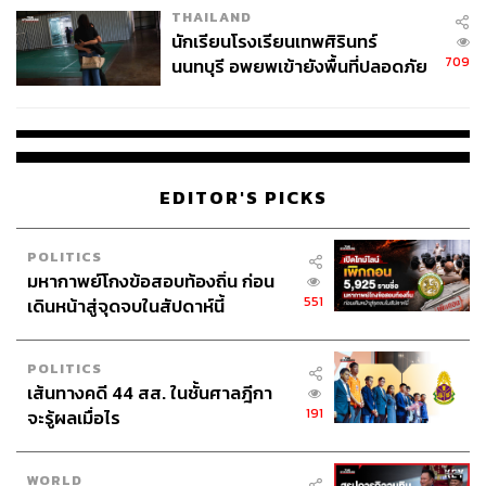
THAILAND
จ่ายหนี้-แอบระบุแบรนด์
นักเรียนโรงเรียนเทพศิรินทร์
709
นนทบุรี อพยพเข้ายังพื้นที่ปลอดภัย
ชั่วคราว หลังเหตุใช้อาวุธปืนภายใน
โรงเรียนคลี่คลาย
EDITOR'S PICKS
POLITICS
มหากาพย์โกงข้อสอบท้องถิ่น ก่อน
551
เดินหน้าสู่จุดจบในสัปดาห์นี้
POLITICS
เส้นทางคดี 44 สส. ในชั้นศาลฎีกา
191
จะรู้ผลเมื่อไร
WORLD