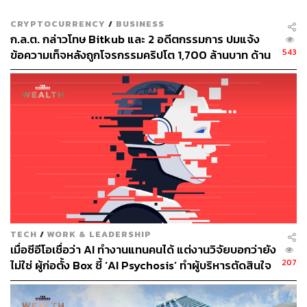
CRYPTOCURRENCY
/
BUSINESS
ก.ล.ต. กล่าวโทษ Bitkub และ 2 อดีตกรรมการ ปมแจ้ง
543
ข้อความเท็จหลังถูกโจรกรรมคริปโต 1,700 ล้านบาท ด้าน
บริษัทแจงตัดสินใจปิดข่าวเพื่อสกัดการแห่ถอนสินทรัพย์
TECH
/
WORK & LEADERSHIP
เมื่อซีอีโอเชื่อว่า AI ทำงานแทนคนได้ แต่งานวิจัยบอกว่ายัง
207
ไม่ใช่ ผู้ก่อตั้ง Box ชี้ ‘AI Psychosis’ ทำผู้บริหารตัดสินใจ
ปลดคนจากสิ่งที่ไม่เคยลงมือ