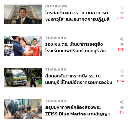
INTERVIEW
ไขรหัสตั้ง ผบ.ตร. ‘ความสามารถ
2.3K
vs อาวุโส’ และอนาคตการปฏิรูปสี
กากี กับ พล.ต.อ. เอก อังสนานนท์
THAILAND
รอง ผบ.ตร. บัญชาการเหตุยิง
843
โรงเรียนเทพศิรินทร์ นนทบุรี สั่ง
ค้นหา 2 รอบยืนยันไร้คนติดค้าง พบ
ศพปู่-ย่าที่บ้านพักผู้ก่อเหตุ
THAILAND
สื่อนอกจับตากราดยิง รร. ใน
804
นนทบุรี ชี้ไทยมีอัตราครอบครองปืน
สูงในระดับต้นของภูมิภาค
THAILAND
สรุปมหากาพย์กล้องส่องพระ
711
ZEISS Blue Marine จากสัญญา
ผลิต 8.3 ล้าน สู่ข้อพิพาท ‘มา
เวลล์ฯ’ ฟ้อง ‘โทน บางแค’ ผิดนัด