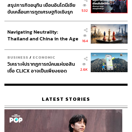
สรุปภารกิจอนุทิน เยือนอินโดนีเซีย
532
ขับเคลื่อนการทูตเศรษฐกิจเชิงรุก
ประกาศหุ้นส่วนยุทธศาสตร์ไทย –
อินโดนีเซีย
Navigating Neutrality:
Thailand and China in the Age
164
of a New Global Order
BUSINESS
/
ECONOMIC
วิเคราะห์ปรากฏการณ์คนแห่ขอสิน
2.6K
เชื่อ CLICX อาจเป็นเพียงยอด
ภูเขาน้ำแข็ง ของปัญหาหนี้ครัว
เรือนไทยที่ถูกซุกไว้
LATEST STORIES