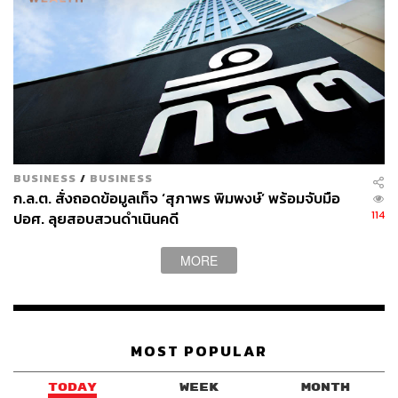
BUSINESS
/
BUSINESS
ก.ล.ต. สั่งถอดข้อมูลเท็จ ‘สุภาพร พิมพงษ์’ พร้อมจับมือ
114
ปอศ. ลุยสอบสวนดำเนินคดี
MORE
MOST POPULAR
TODAY
WEEK
MONTH