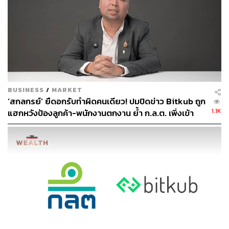
สำนักงานคณะกรรมการกำกับหลักทรัพย์และ
ตลาดหลักทรัพย์ (ก.ล.ต.)
เทคโนโลยี
งบการเงิน
บริษัทจดทะเบียน
BUSINESS
/
MARKET
‘สกลกรย์’ ยืดอกรับทำผิดคนเดียว! ปมปิดข่าว Bitkub ถูก
1.1K
แฮกหวังป้องลูกค้า-พนักงานตกงาน ย้ำ ก.ล.ต. เพิ่งเข้า
60
ตรวจ เมื่อปี 68
ABOUT THE AUTHOR
THE STANDARD TEAM
กองบรรณาธิการ THE STANDARD