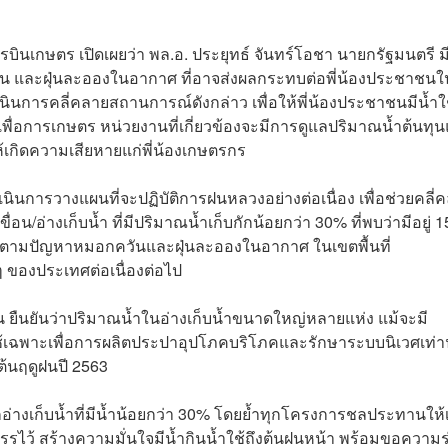
บินเกษตร เปิดเผยว่า พล.อ. ประยุทธ์ จันทร์โอชา นายกรัฐมนตรี ม
 และฝุ่นละอองในอากาศ ที่อาจส่งผลกระทบต่อพี่น้องประชาชนใ
ำเนินการคลี่คลายสถานการณ์ดังกล่าว เพื่อให้พี่น้องประชาชนมีน้ำใ
เพื่อการเกษตร หน่วยงานที่เกี่ยวข้องจะมีการดูแลปริมาณน้ำต้นทุ
้เกิดความเสียหายแก่พี่น้องเกษตรกร
การวางแผนที่จะปฏิบัติการฝนหลวงอย่างต่อเนื่อง เพื่อช่วยคลี่
ขื่อน/อ่างเก็บน้ำ ที่มีปริมาณน้ำเก็บกักน้อยกว่า 30% ที่พบว่ามีอยู่ 1
ิดตามปัญหาหมอกควันและฝุ่นละอองในอากาศ ในเขตพื้นที่
ของประเทศต่อเนื่องต่อไป
ยืนยันว่าปริมาณน้ำในอ่างเก็บน้ำขนาดใหญ่หลายแห่ง แม้จะมี
้เฉพาะเพื่อการผลิตประปาอุปโภคบริโภคและรักษาระบบนิเวศเท่าน
งต้นฤดูฝนปี 2563
งเก็บน้ำที่มีน้ำน้อยกว่า 30% โดยย้ำทุกโครงการชลประทานให้เ
รรไว้ สร้างความมั่นใจมีน้ำกินน้ำใช้ถึงต้นฝนหน้า พร้อมขอความร