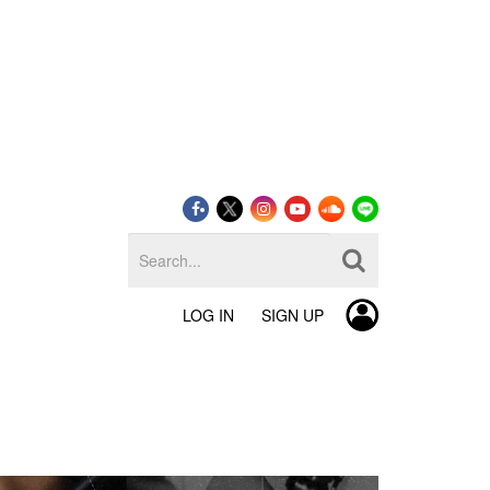
LOG IN
SIGN UP