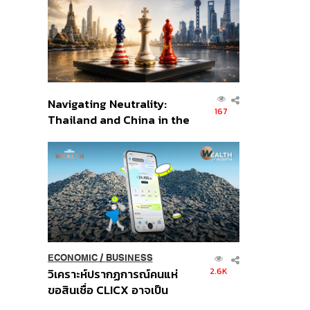
อินโดนีเซีย
Navigating Neutrality:
167
Thailand and China in the
Age of a New Global
Order
ECONOMIC
/
BUSINESS
2.6K
วิเคราะห์ปรากฏการณ์คนแห่
ขอสินเชื่อ CLICX อาจเป็น
เพียงยอดภูเขาน้ำแข็ง ของ