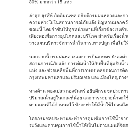
30% มากกว่า 15 แห่ง
ล่าสุด สุรสีห์ กิตติมณฑล อธิบดีกรมฝนหลวงและการ
ความห่วงใยในสถานการณ์ภัยแล้ง ปัญหาหมอกควัน
ขณะนี้ โดยกำชับให้ทุกหน่วยงานที่เกี่ยวข้องเร่งด
เพียงพอเพื่อการอุปโภคและบริโภค สำหรับเรื่องน้ำ
วางแผนบริหารจัดการน้ำในการเพาะปลูก เพื่อไม่ให
นอกจากนี้ กรมฝนหลวงและการบินเกษตร ยังคงดำเนิน
สถานการณ์ภัยแล้ง การเติมน้ำให้กับพื้นที่ลุ่มรับน้ำเ
แห่ง และช่วยเหลือพื้นที่การเกษตร ตลอดจนการต
กรุงเทพมหานครและปริมณฑล และเมืองใหญ่ต่างๆ 
ทางด้าน ทองเปลว กองจันทร์ อธิบดีกรมชลประทาน 
ปริมาณน้ำอยู่ในเกณฑ์น้อย และการระบายน้ำจะใช
ตามแผนที่ได้กำหนดไว้ ซึ่งจะทำให้มีน้ำใช้ไปจนถึ
โดยกรมชลประทานจะทำการคุมเข้มการใช้น้ำจากอ่า
ระวังและควบคุมการใช้น้ำให้เป็นไปตามแผนที่จัดส