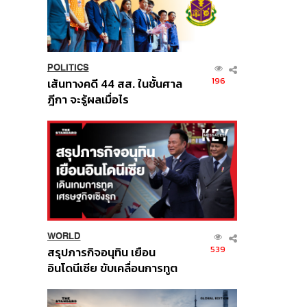
POLITICS
196
เส้นทางคดี 44 สส. ในชั้นศาล
ฎีกา จะรู้ผลเมื่อไร
WORLD
539
สรุปภารกิจอนุทิน เยือน
อินโดนีเซีย ขับเคลื่อนการทูต
เศรษฐกิจเชิงรุก ประกาศหุ้น
ส่วนยุทธศาสตร์ไทย –