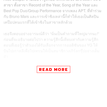
สาขา ทั้งสาขา Record of the Year, Song of the Year และ
Best Pop Duo/Group Performance จากเพลง APT. ที่ทำร่วม
กับ Bruno Mars และการเข้าชิงเหล่านี้ก็ทำให้เธอเป็นศิลปิน
เคป๊อปคนแรกที่ได้เข้าชิงในสาขาหลักด้วย
เธอจึงตอบอย่างอารมณ์ดีว่า “นั่นเป็นคำถามที่ใหญ่มากนะ!”
ก่อนที่จะอธิบายต่อไปว่า ความรู้สึกนี้เทียบเท่ากับความรู้สึก
ตอนที่เธอรู้ว่าตัวเองได้รับเลือกจากการออดิชันของ YG ให้
บินไปเกาหลีเพื่อไปเทรนให้เป็นสมาชิกวงเกิร์ลกรุ๊ปอย่างเต็ม
ตัว
“มันให้ความรู้สึกเหมือนตอนที่ฉันถูกรับเลือกจาก YG ในกา
READ MORE
รออดิชันเพื่อบินไปเกาหลีเลย ฉันคิดว่ามันเป็นความรู้สึกแบบ
เดียวกันเลย” พร้อมกับย้ำว่า เธอไม่คาดคิดมาก่อนว่าสิ่งนี้จะ
เกิดขึ้นจริง และเธอเองก็ไม่คิดว่าจะได้ย้ายมาใช้ชีวิตใน
เกาหลีที่กลายเป็นจุดเริ่มต้นให้เธอเป็นส่วนหนึ่งของสิ่งที่ยิ่ง
ใหญ่อย่างการเป็นเมมเบอร์ของ BLACKPINK ด้วย