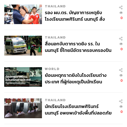
THAILAND
รอง ผบ.ตร. บัญชาการเหตุยิง
0
โรงเรียนเทพศิรินทร์ นนทบุรี สั่ง
ค้นหา 2 รอบยืนยันไร้คนติดค้าง พบ
ศพปู่-ย่าที่บ้านพักผู้ก่อเหตุ
THAILAND
สื่อนอกจับตากราดยิง รร. ใน
0
นนทบุรี ชี้ไทยมีอัตราครอบครองปืน
สูงในระดับต้นของภูมิภาค
WORLD
ย้อนเหตุกราดยิงในโรงเรียนต่าง
0
ประเทศ ที่ผู้ก่อเหตุเป็นนักเรียน
THAILAND
นักเรียนโรงเรียนเทพศิรินทร์
0
นนทบุรี อพยพเข้ายังพื้นที่ปลอดภัย
ชั่วคราว หลังเหตุใช้อาวุธปืนภายใน
โรงเรียนคลี่คลาย