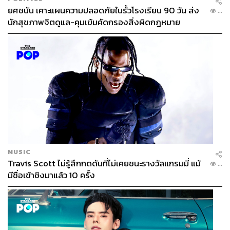
ยศชนัน เคาะแผนความปลอดภัยในรั้วโรงเรียน 90 วัน ส่ง
...
นักสุขภาพจิตดูแล-คุมเข้มคัดกรองสิ่งผิดกฎหมาย
MUSIC
Travis Scott ไม่รู้สึกกดดันที่ไม่เคยชนะรางวัลแกรมมี่ แม้
...
มีชื่อเข้าชิงมาแล้ว 10 ครั้ง