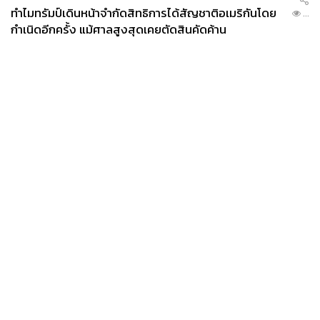
ทำไมทรัมป์เดินหน้าจำกัดสิทธิการได้สัญชาติอเมริกันโดย
...
กำเนิดอีกครั้ง แม้ศาลสูงสุดเคยตัดสินคัดค้าน
News
Wealth
Pop
Podcast
Video
Now
Opinion
Careers
Events
Privacy
About
Contact
Policy
FOR
ADVERTISING
MEMBERSHIP