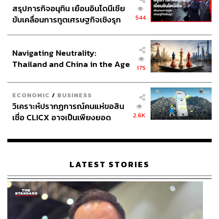
สรุปภารกิจอนุทิน เยือนอินโดนีเซีย
544
ขับเคลื่อนการทูตเศรษฐกิจเชิงรุก
ประกาศหุ้นส่วนยุทธศาสตร์ไทย –
อินโดนีเซีย
Navigating Neutrality:
Thailand and China in the Age
175
of a New Global Order
ECONOMIC
/
BUSINESS
วิเคราะห์ปรากฏการณ์คนแห่ขอสิน
2.6K
เชื่อ CLICX อาจเป็นเพียงยอด
ภูเขาน้ำแข็ง ของปัญหาหนี้ครัว
เรือนไทยที่ถูกซุกไว้
LATEST STORIES