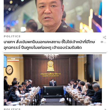
POLITICS
นายกฯ สั่งเข้มพกปืนนอกเคหสถาน ชี้ไม่ใช่เจ้าหน้าที่มีโทษ
...
อุกฉกรรจ์ ปืนถูกขโมยก่อเหตุ เจ้าของร่วมรับผิด
POLITICS