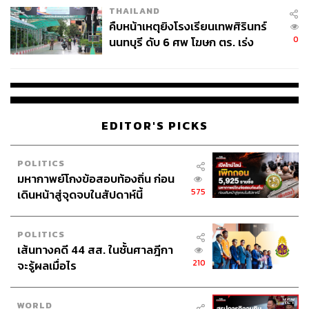
THAILAND
คืบหน้าเหตุยิงโรงเรียนเทพศิรินทร์
0
นนทบุรี ดับ 6 ศพ โฆษก ตร. เร่ง
สอบปมขโมยปืนปู่ก่อเหตุ
EDITOR'S PICKS
POLITICS
มหากาพย์โกงข้อสอบท้องถิ่น ก่อน
575
เดินหน้าสู่จุดจบในสัปดาห์นี้
POLITICS
เส้นทางคดี 44 สส. ในชั้นศาลฎีกา
210
จะรู้ผลเมื่อไร
WORLD