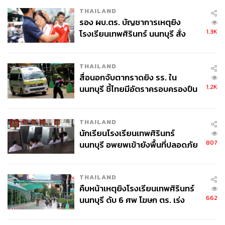
THAILAND
รอง ผบ.ตร. บัญชาการเหตุยิง
1.3K
โรงเรียนเทพศิรินทร์ นนทบุรี สั่ง
ค้นหา 2 รอบยืนยันไร้คนติดค้าง พบ
ศพปู่-ย่าที่บ้านพักผู้ก่อเหตุ
THAILAND
สื่อนอกจับตากราดยิง รร. ใน
1.2K
นนทบุรี ชี้ไทยมีอัตราครอบครองปืน
สูงในระดับต้นของภูมิภาค
THAILAND
นักเรียนโรงเรียนเทพศิรินทร์
807
นนทบุรี อพยพเข้ายังพื้นที่ปลอดภัย
ชั่วคราว หลังเหตุใช้อาวุธปืนภายใน
โรงเรียนคลี่คลาย
THAILAND
คืบหน้าเหตุยิงโรงเรียนเทพศิรินทร์
662
นนทบุรี ดับ 6 ศพ โฆษก ตร. เร่ง
สอบปมขโมยปืนปู่ก่อเหตุ