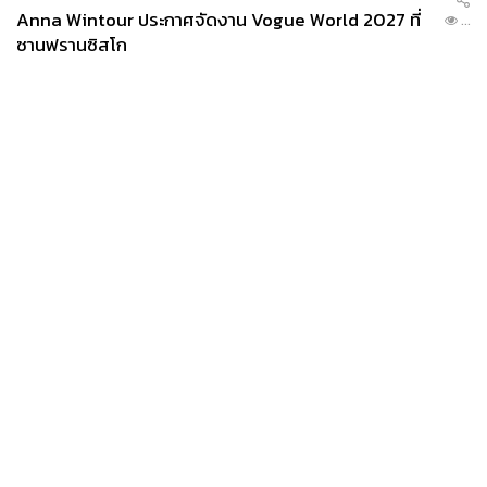
Anna Wintour ประกาศจัดงาน Vogue World 2027 ที่
...
ซานฟรานซิสโก
News
Wealth
Pop
Podcast
Video
Now
Opinion
Careers
Events
Privacy
About
Contact
Policy
FOR
ADVERTISING
MEMBERSHIP