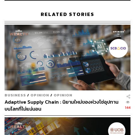
RELATED STORIES
TAGS:
ปลดพนักงาน
ห่วงโซ่อุปทาน
Rivian
33
BUSINESS
/
OPINION
/
OPINION
Adaptive Supply Chain : นิยามใหม่ของห่วงโซ่อุปทาน
144
บนโลกที่ไม่แน่นอน
ABOUT THE AUTHOR
THE STANDARD WEALTH
สำนักข่าวเศรษฐกิจ ธุรกิจ และการลงทุน โดย
ทีมข่าว THE STANDARD