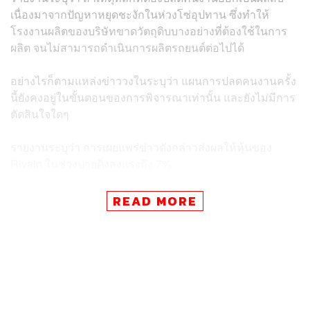
เนื่องมาจากปัญหาหยุดชะงักในห่วงโซ่อุปทาน ซึ่งทำให้
โรงงานผลิตของบริษัทขาดวัตถุดิบบางอย่างที่ต้องใช้ในการ
ผลิต จนไม่สามารถดำเนินการผลิตรถยนต์ต่อไปได้
อย่างไรก็ตามแหล่งข่าววงในระบุว่า แผนการปลดคนงานครั้ง
นี้ยังคงอยู่ในขั้นตอนของการพิจารณาเท่านั้น และยังไม่มีการ
ตัดสินใจใดๆ
รายงานระบุว่า การเผยแพร่ข่าวดังกล่าวส่งผลให้หุ้นของ
Rivain ในช่วงบ่ายดิ่งลงแรงถึง 7%
ทั้งนี้ Rivian ได้เพิ่มพนักงานใหม่จำนวนหลายพันคนในปีที่
READ MORE
ผ่านมา ขณะเริ่มไลน์ผลิตรถบรรทุกไฟฟ้าและ SUV รวมถึง
รถตู้ส่งของสำหรับ Amazon
สำหรับหุ้น Rivian เคยพุ่งขึ้นท่ามกลางความสนใจของนัก
ลงทุน หลังจากที่เข้าจดทะเบียนในตลาดเมื่อปลายปีที่แล้ว แต่
นับตั้งแต่นั้นมามูลค่าหุ้นก็ร่วงลงกว่า 80% เนื่องจากบริษัท