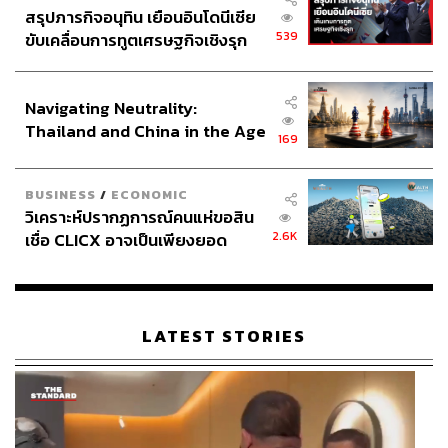
สรุปภารกิจอนุทิน เยือนอินโดนีเซีย
539
ขับเคลื่อนการทูตเศรษฐกิจเชิงรุก
ประกาศหุ้นส่วนยุทธศาสตร์ไทย –
อินโดนีเซีย
Navigating Neutrality:
Thailand and China in the Age
169
of a New Global Order
BUSINESS
/
ECONOMIC
วิเคราะห์ปรากฏการณ์คนแห่ขอสิน
2.6K
เชื่อ CLICX อาจเป็นเพียงยอด
ภูเขาน้ำแข็ง ของปัญหาหนี้ครัว
เรือนไทยที่ถูกซุกไว้
LATEST STORIES