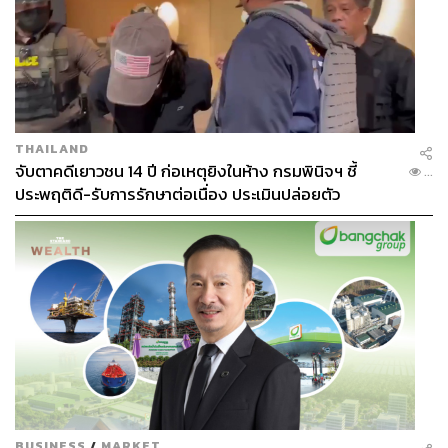
THAILAND
จับตาคดีเยาวชน 14 ปี ก่อเหตุยิงในห้าง กรมพินิจฯ ชี้
...
ประพฤติดี-รับการรักษาต่อเนื่อง ประเมินปล่อยตัว
BUSINESS
/
MARKET