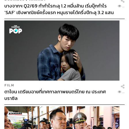
บางจากฯ Q2/69 ทำกำไรทะลุ 1.2 หมื่นล้าน เริ่มบุ๊กกำไร
...
‘SAF’ เชิงพาณิชย์ครั้งแรก หนุนรายได้ครึ่งปีทะลุ 3.2 แสน
ล้าน
FILM
ตาโขน เตรียมฉายที่เทศกาลภาพยนตร์ไทย ณ ประเทศ
...
บราซิล