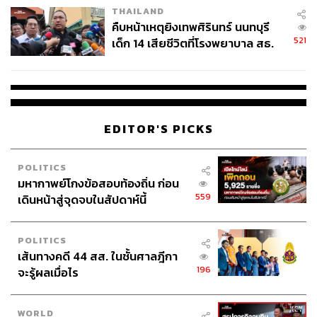
THAILAND
คืบหน้าเหตุยิงเทพศิรินทร์ นนทบุรี
521
เด็ก 14 เสียชีวิตที่โรงพยาบาล สธ.
ยืนยันครูเสียชีวิต 5 ราย เจ็บ 22
ราย
EDITOR'S PICKS
POLITICS
มหากาพย์โกงข้อสอบท้องถิ่น ก่อน
559
เดินหน้าสู่จุดจบในสัปดาห์นี้
POLITICS
เส้นทางคดี 44 สส. ในชั้นศาลฎีกา
196
จะรู้ผลเมื่อไร
WORLD