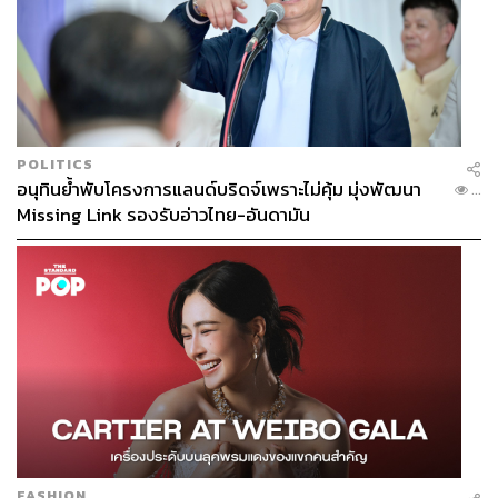
POLITICS
อนุทินย้ำพับโครงการแลนด์บริดจ์เพราะไม่คุ้ม มุ่งพัฒนา
...
Missing Link รองรับอ่าวไทย-อันดามัน
FASHION