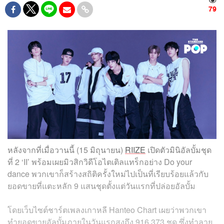
79
หลังจากที่เมื่อวานนี้ (15 มิถุนายน)
RIIZE
เปิดตัวมินิอัลบั้มชุด
ที่ 2 ‘II’ พร้อมเผยมิวสิกวิดีโอไตเติลแทร็กอย่าง Do your
dance พวกเขาก็สร้างสถิติครั้งใหม่ไปเป็นที่เรียบร้อยแล้วกับ
ยอดขายที่แตะหลัก 9 แสนชุดตั้งแต่วันแรกที่ปล่อยอัลบั้ม
โดยเว็บไซต์ชาร์ตเพลงเกาหลี Hanteo Chart เผยว่าพวกเขา
ทำยอดขายอัลบั้มภายในวันแรกสูงถึง 916,373 ชุด ซึ่งทำลาย