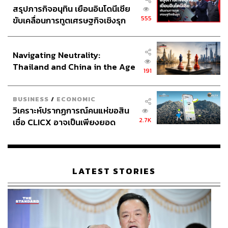
สรุปภารกิจอนุทิน เยือนอินโดนีเซีย
555
ขับเคลื่อนการทูตเศรษฐกิจเชิงรุก
ประกาศหุ้นส่วนยุทธศาสตร์ไทย –
อินโดนีเซีย
Navigating Neutrality:
Thailand and China in the Age
191
of a New Global Order
BUSINESS
/
ECONOMIC
วิเคราะห์ปรากฏการณ์คนแห่ขอสิน
2.7K
เชื่อ CLICX อาจเป็นเพียงยอด
ภูเขาน้ำแข็ง ของปัญหาหนี้ครัว
เรือนไทยที่ถูกซุกไว้
LATEST STORIES