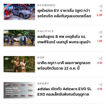
ECONOMIC
ยุคใหม่รถ EV ราคาเริ่ม (ถูก) กว่า
2.2K
รถไฮบริด หลังต้นทุนแบตเตอรี่ลด
ลง - จีนแห่บุกตลาดเกิดใหม่
POLITICS
ผลชันสูตร 8 ศพ เหตุยิงใน รร.
1.3K
เทพศิรินทร์ นนทบุรี พบกระสุนเข้า
จุดสำคัญ ‘ศีรษะ-หน้าอก’ ครูถูกยิง
4 นัด จากระยะไกล
POP
นาคี๓ ครุฑา นาคี เผยภาพชุดแรก
1K
พร้อมปักวันฉาย 22 ต.ค. นี้
SPORT
adidas เปิดตัว Adizero EVO SL
1K
EXO คอลเล็กชันพิเศษรับฤดูกาล
College Football