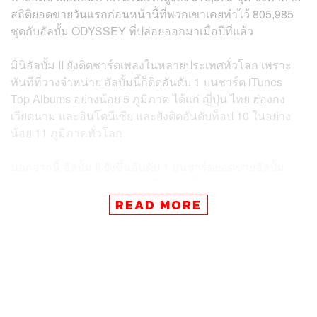
สถิติยอดขายวันแรกก่อนหน้านี้ที่พวกเขาเคยทำไว้ 805,985
ชุดกับอัลบั้ม ODYSSEY ที่ปล่อยออกมาเมื่อปีที่แล้ว
มินิอัลบั้ม II ยังติดชาร์ตเพลงในหลายประเทศทั่วโลก เพราะ
ทันทีที่วางจำหน่าย อัลบั้มนี้ก็ติดอันดับ 1 บนชาร์ต iTunes
Top Albums อย่างน้อย 5 ภูมิภาค ได้แก่ ญี่ปุ่น ไทย ฮ่องกง
เวียดนาม และอินโดนีเซีย และยังติดอันดับท็อป 10 ในอย่าง
น้อย 11 ภูมิภาคทั่วโลก
นอกจากนี้ อัลบั้ม II ยังขึ้นอันดับ 1 บนชาร์ตยอดขายอัลบั้ม
ดิจิทัล QQ Music ของประเทศจีน รวมทั้งชาร์ตเพลงยอดนิยม
เรียลไทม์ของ AWA ในญี่ปุ่น ส่วนเพลงไตเติลแทร็ก Do your
READ MORE
dance ก็มาแรงไม่แพ้กัน เพราะเพลงขึ้นอันดับ 1 ในชาร์ต
เพลงยอดนิยมของเกาหลีใต้อย่าง Bugs รวมทั้งอันดับ 12 ใน
ชาร์ตเพลงยอดนิยม 100 อันดับแรกของ Melon ซึ่งก็เป็นที่น่า
จับตามองต่อไปว่าหลังจากนี้อัลบั้มใหม่ของพวกเขาจะ
สามารถสร้างสถิติอะไรใหม่ๆ ได้อีกหรือไม่