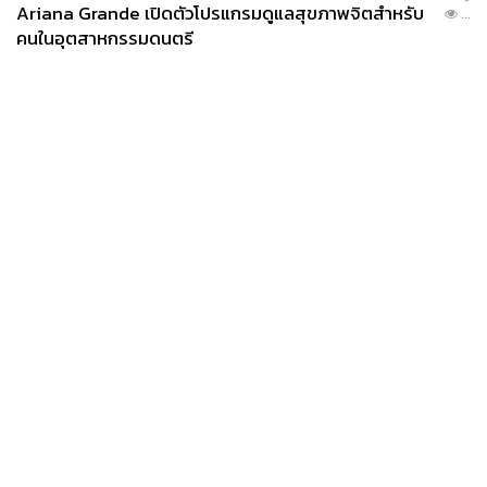
Ariana Grande เปิดตัวโปรแกรมดูแลสุขภาพจิตสำหรับ
...
คนในอุตสาหกรรมดนตรี
News
Wealth
Pop
Podcast
Video
Now
Opinion
Careers
Events
Privacy
About
Contact
Policy
FOR
ADVERTISING
MEMBERSHIP