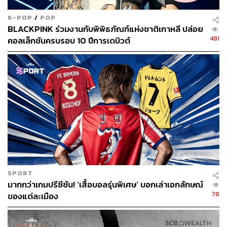
K-POP
/
POP
BLACKPINK ร่วมงานกับพิพิธภัณฑ์แห่งชาติเกาหลี ปล่อย
481
คอลเล็กชันครบรอบ 10 ปีการเดบิวต์
SPORT
มากกว่าเกมปรีซีซัน! ‘เสื้อบอลรุ่นพิเศษ’ บอกเล่าเอกลักษณ์
78
ของแต่ละเมือง