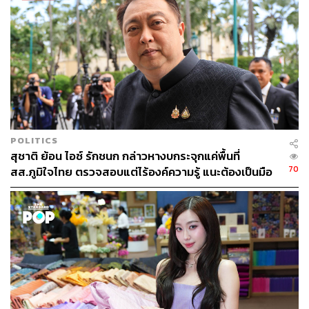
ผลกระทบต่อสิ่งแวดล้อม พร้อมปั้นนักออกแบบที่ใส่ใจโลก
เตรียมความพร้อมเครื่องจักร เครื่องมือ อาคารชล
ศาสตร์ และบุคลากร (มาตรการ 3) ตรวจสอบและซ่อม
บำรุงเครื่องจักรเครื่องมือ อาทิ เครื่องสูบน้ำ เครื่องผลัก
ดันน้ำ รถขุด รถแบคโฮ และเรือผลักดันน้ำ ให้อยู่ใน
สภาพพร้อมใช้งาน 100% และนำไปจัดวางประจำใน
พื้นที่เสี่ยงอุทกภัยซ้ำซากทั่วประเทศ รงมถึงมีเจ้าหน้าที่
เฝ้าระวัง เพื่อให้สามารถเข้าปฏิบัติการช่วยเหลือได้
POLITICS
อย่างรวดเร็วและทันต่อสถานการณ์
สุชาติ ย้อน ไอซ์ รักชนก กล่าวหางบกระจุกแค่พื้นที่
70
สส.ภูมิใจไทย ตรวจสอบแต่ไร้องค์ความรู้ แนะต้องเป็นมือ
อาชีพกว่านี้
ตรวจสอบพร้อมติดตามความมั่นคงปลอดภัย คันกั้นน้ำ
ทำนบ พนังกั้นน้ำ (มาตรการ 4) เพื่อให้มั่นใจว่า
โครงสร้างทุกแห่งสามารถรองรับน้ำได้ตามเกณฑ์
ความปลอดภัย
เพิ่มประสิทธิภาพการระบายน้ำของทางน้ำอย่างเป็น
ระบบ (มาตรการ 5) อย่างการกำจัดวัชพืช สิ่งกีดขวาง