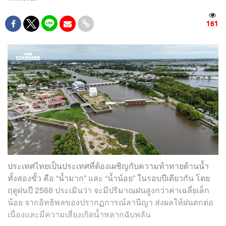
161
ประเทศไทยเป็นประเทศที่ต้องเผชิญกับความท้าทายด้านน้ำ
ทั้งสองขั้ว คือ “น้ำมาก” และ “น้ำน้อย” ในรอบปีเดียวกัน โดย
ฤดูฝนปี 2568 ประเมินว่า จะมีปริมาณฝนสูงกว่าค่าเฉลี่ยเล็ก
น้อย จากอิทธิพลของปรากฏการณ์ลานีญา ส่งผลให้ฝนตกต่อ
เนื่องและมีความเสี่ยงเกิดน้ำหลากฉับพลัน