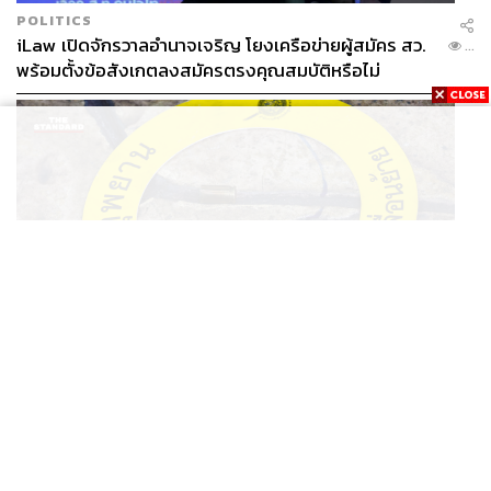
POLITICS
iLaw เปิดจักรวาลอำนาจเจริญ โยงเครือข่ายผู้สมัคร สว.
...
พร้อมตั้งข้อสังเกตลงสมัครตรงคุณสมบัติหรือไม่
THAILAND
รอง ผบช. ภ.1 เผย เก็บพยานหลักฐานเกี่ยวกับผู้ก่อเหตุยิง
...
ในโรงเรียนไปตรวจสอบทั้งหมดแล้ว