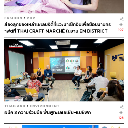
ทางน้ำ และขุดลอกคูคลอง เพื่อให้น้ำระบายได้รวดเร็ว
ลดจุดเสี่ยงน้ำท่วมซ้ำซาก
FASHION
/
POP
ส่องลุคของเหล่าเซเลบริตี้ที่แวะมาเช็กอินเพื่อช็อปงานคร
107
าฟต์ที่ THAI CRAFT MARCHÉ ในงาน EM DISTRICT
SENSE OF THAI 2026 [PR NEWS]
THAILAND
/
ENVIRONMENT
[ระยะ 2 : การเผชิญเหตุและบรรเทาผลกระทบ]
ผนึก 3 ความร่วมมือ ฟื้นฟูทะเลเอเชีย-แปซิฟิก
123
ซักซ้อมแผนเผชิญเหตุ ตั้งศูนย์ส่วนหน้าก่อนเกิดภัย และ