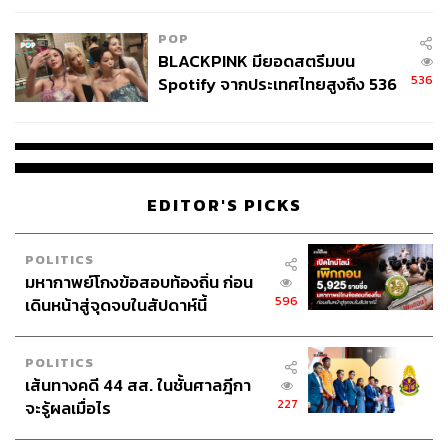
เรื่อง “ป้องกันน้ำท่วม” แต่ยังมีผลต่อความมั่นคงด้านเศรษฐกิจ
และคุณภาพชีวิตของประชาชน ดังโครงการต่าง ๆ ที่เคย
POP
สัมฤทธิ์ผลก่อนหน้านี้ อาทิ “บางระกำโมเดล” พลิกพื้นที่เสี่ยง
BLACKPINK มียอดสตรีมบน
น้ำท่วมในพิษณุโลก–สุโขทัยให้กลายเป็นแก้มลิงธรรมชาติ
536
Spotify จากประเทศไทยสูงถึง 536
เกษตรกรเก็บเกี่ยวข้าวก่อนน้ำมา และยังได้รายได้เสริมจาก
ล้านครั้ง ตลอด 10 ปีที่ผ่านมา
การทำประมง
“โครงการบรรเทาอุทกภัยเชิงรุกในลุ่มน้ำสำคัญ” ทั้ง
เจ้าพระยา ชี มูล และภาคใต้ ที่ช่วยลดผลกระทบซ้ำซาก ยก
EDITOR'S PICKS
ระดับคุณภาพชีวิตคนในพื้นที่
POLITICS
ทั้งนี้ มาตรการ 9 ข้อ รับมือฤดูฝนปี 68 ที่สำนักงานทรัพยากร
มหากาพย์โกงข้อสอบท้องถิ่น ก่อน
น้ำแห่งชาติ (สทนช.) กำหนด คือ “เกราะป้องกัน” และ “เครื่อง
596
เดินหน้าสู่จุดจบในสัปดาห์นี้
มือสร้างสมดุล” ในการจัดการน้ำของประเทศ ครอบคลุม
ตั้งแต่การเตรียมพร้อมก่อนฝนตก การรับมือระหว่างฝนหลาก
POLITICS
ไปจนถึงการฟื้นฟูและเก็บกักน้ำหลังฝนสิ้นสุด
เส้นทางคดี 44 สส. ในชั้นศาลฎีกา
227
จะรู้ผลเมื่อไร
เป้าหมายสูงสุด คือ การทำให้ประเทศไทย “อยู่กับน้ำได้อย่าง
ยั่งยืน” ลดผลกระทบเชิงเศรษฐกิจและสังคม พร้อมเสริมความ