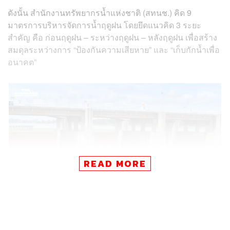
ดังนั้น สำนักงานทรัพยากรน้ำแห่งชาติ (สทนช.) คิด 9
มาตรการบริหารจัดการน้ำฤดูฝน โดยยึดแนวคิด 3 ระยะ
สำคัญ คือ ก่อนฤดูฝน – ระหว่างฤดูฝน – หลังฤดูฝน เพื่อสร้าง
สมดุลระหว่างการ “ป้องกันความเสียหาย” และ “เก็บกักน้ำเพื่อ
อนาคต”
READ MORE