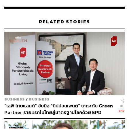
อาคารควบคุมบังคับน้ำอย่างบูรณาการ (มาตรการ 2)
หัวใจสำคัญ คือ เกณฑ์ปฏิบัติการอ่างเก็บน้ำ (Rule Curve)
เป็นการจัดการแบบ “คาดการณ์และป้องกัน” เพื่อควบคุมการ
RELATED STORIES
เก็บ-ระบายน้ำในอ่างเก็บน้ำให้เหมาะสมกับสภาพฝนจริง
ขณะเดียวกันยังต้องคำนวณอย่างรัดกุมเพื่อให้มีปริมาณน้ำ
ต้นทุนเพียงพอสำหรับฤดูแล้งถัดไป
BUSINESS
/
BUSINESS
“เอพี ไทยแลนด์” จับมือ “นิปปอนเพนต์” ยกระดับ Green
202
Partner รายแรกในไทยสู่มาตรฐานโลกด้วย EPD
International พร้อมชูแนวคิด Global Standards for
Global Sustainable Living ส่งมอบบ้านคุณภาพ ลด