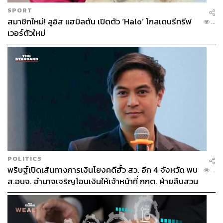
SPORT
สมาชิกใหม่! ลูอิส แฮมิลตัน เปิดตัว ‘Halo’ โกลเดนรีทรีฟ
...
เวอร์ตัวใหม่
POLITICS
พริษฐ์เปิดเส้นทางการเงินโยงคดีฮั้ว สว. อีก 4 จังหวัด พบ
...
ส.อบจ. อำนาจเจริญโอนเงินให้เจ้าหน้าที่ กกต. ฝ่ายสืบสวน