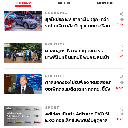
TODAY
WEEK
MONTH
ติดตามประเมินผลปรับมาตรการให้สอดคล้องกับ
ECONOMIC
สถานการณ์ภัย (มาตรการ 9) เพื่อปรับมาตรการอย่าง
ยุคใหม่รถ EV ราคาเริ่ม (ถูก) กว่า
ต่อเนื่อง สู่การเป็น องค์กรอัจฉริยะด้านน้ำ
1.4K
รถไฮบริด หลังต้นทุนแบตเตอรี่ลด
ลง - จีนแห่บุกตลาดเกิดใหม่
POLITICS
ผลชันสูตร 8 ศพ เหตุยิงใน รร.
1.2K
เทพศิรินทร์ นนทบุรี พบกระสุนเข้า
จุดสำคัญ ‘ศีรษะ-หน้าอก’ ครูถูกยิง
4 นัด จากระยะไกล
POLITICS
ศาลปกครองไม่รับฟ้อง ‘หมอสรณ’
0.9K
ขอเพิกถอนมติสรรหา กสทช. ชี้ยัง
ไม่ใช่ผู้เดือดร้อนเสียหาย
SPORT
adidas เปิดตัว Adizero EVO SL
879
EXO คอลเล็กชันพิเศษรับฤดูกาล
อย่างไรก็ตาม การดำเนินมาตรการทั้ง 9 ข้อ ไม่ได้เป็นเพียง
College Football