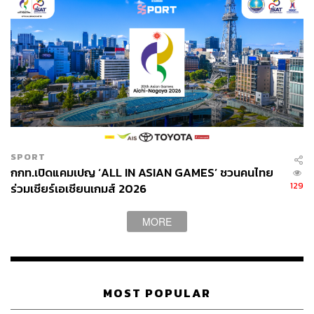
ฟื้นฟูสภาพให้กลับสู่สภาพปกติ (มาตรการ 6) โดยร่วม
กับหน่วยงานท้องถิ่น ตั้งศูนย์บัญชาการส่วนหน้า และ
พร้อมฟื้นฟูพื้นที่ทันทีเมื่อเกิดเหตุการณ์
[ระยะที่ 3 : การฟื้นฟูและสร้างความมั่นคง เก็บเกี่ยวมวลน้ำ
ฝนปลายฤดู เพื่อเป็นน้ำต้นทุนใช้ต่อในฤดูแล้ง]
เร่งพัฒนาและเก็บกักน้ำในแหล่งน้ำทุกประเภทช่วง
ปลายฤดูฝน (มาตรการ 7)
SPORT
เก็บเกี่ยวทรัพยากรน้ำเพื่อเป็นน้ำต้นทุนสำหรับภาคอุปโภค
กกท.เปิดแคมเปญ ‘ALL IN ASIAN GAMES’ ชวนคนไทย
129
บริโภคและภาคเกษตรกรรม รองรับฤดูแล้งปีต่อไป สร้าง
ร่วมเชียร์เอเชียนเกมส์ 2026
ความมั่นคงด้านน้ำให้ประเทศตลอดทั้งปี
MORE
สร้างการรับรู้ความเสี่ยงและสร้างความเข้มแข็งเครือ
ข่ายในการติดตามเฝ้าระวัง (มาตรการ 8)
สร้างการรับรู้และเครือข่ายเฝ้าระวัง โดยดึงภาคประชาชน
MOST POPULAR
เข้ามามีส่วนร่วมผ่านสายด่วนและแอปพลิเคชัน