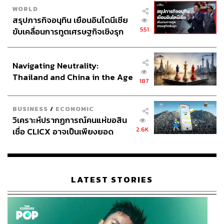
มั่นคงทางน้ำในระยะยาว
WORLD
สรุปภารกิจอนุทิน เยือนอินโดนีเซีย
TAGS:
กรมชลประทาน
PR News
551
ขับเคลื่อนการทูตเศรษฐกิจเชิงรุก
สำนักงานทรัพยากรน้ำแห่งชาติ
ประกาศหุ้นส่วนยุทธศาสตร์ไทย –
ศูนย์ปฏิบัติการน้ำอัจฉริยะ (SWOC)
อินโดนีเซีย
Navigating Neutrality:
Thailand and China in the Age
187
of a New Global Order
BUSINESS
/
ECONOMIC
วิเคราะห์ปรากฏการณ์คนแห่ขอสิน
2.6K
เชื่อ CLICX อาจเป็นเพียงยอด
161
ภูเขาน้ำแข็ง ของปัญหาหนี้ครัว
เรือนไทยที่ถูกซุกไว้
ABOUT THE AUTHOR
LATEST STORIES
THE STANDARD TEAM
กองบรรณาธิการ THE STANDARD