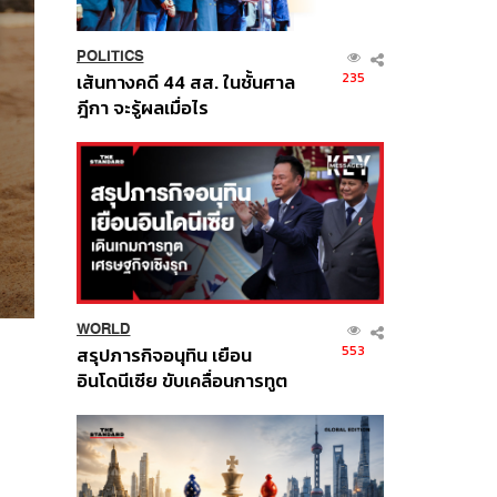
POLITICS
235
เส้นทางคดี 44 สส. ในชั้นศาล
ฎีกา จะรู้ผลเมื่อไร
WORLD
553
สรุปภารกิจอนุทิน เยือน
อินโดนีเซีย ขับเคลื่อนการทูต
เศรษฐกิจเชิงรุก ประกาศหุ้น
ส่วนยุทธศาสตร์ไทย –
อินโดนีเซีย