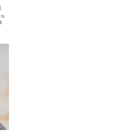
่
.บ.
ิ