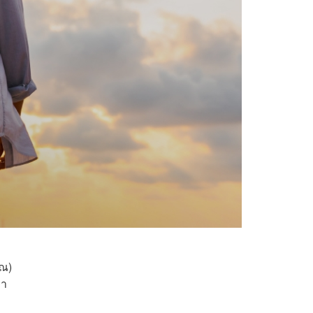
ยณ)
ภา