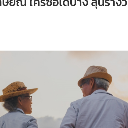
ียณ ใครซื้อได้บ้าง ลุ้นรางว