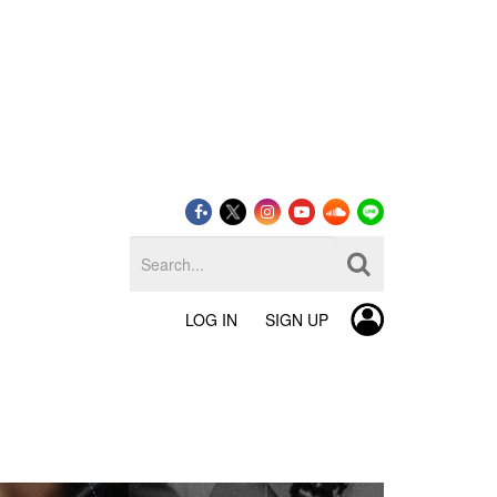
LOG IN
SIGN UP