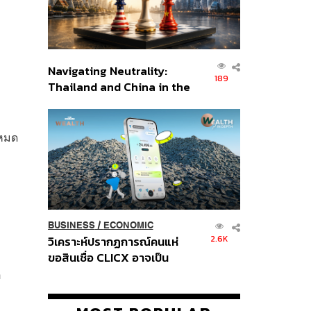
Navigating Neutrality:
189
Thailand and China in the
Age of a New Global
Order
งหมด
BUSINESS
/
ECONOMIC
2.6K
วิเคราะห์ปรากฏการณ์คนแห่
ขอสินเชื่อ CLICX อาจเป็น
เพียงยอดภูเขาน้ำแข็ง ของ
อ
ปัญหาหนี้ครัวเรือนไทยที่ถูกซุก
ไว้