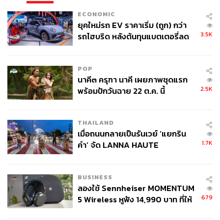
ECONOMIC
ยุคใหม่รถ EV ราคาเริ่ม (ถูก) กว่า
3.5K
รถไฮบริด หลังต้นทุนแบตเตอรี่ลด
ลง - จีนแห่บุกตลาดเกิดใหม่
POP
นาคี๓ ครุฑา นาคี เผยภาพชุดแรก
2.5K
พร้อมปักวันฉาย 22 ต.ค. นี้
THAILAND
เมื่อถนนกลายเป็นรันเวย์ ‘แยกริน
1.7K
คำ’ จัด LANNA HAUTE
COUTURE กลางสายฝน
BUSINESS
ลองใช้ Sennheiser MOMENTUM
679
5 Wireless หูฟัง 14,990 บาท ที่ให้
ผู้ใช้ถอดเปลี่ยนแบตเองได้ ก่อนกฎ