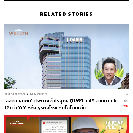
RELATED STORIES
42
ABOUT THE AUTHOR
พลอยจันทร์ สุขคง
Senior Content Creator ประจำกองไลฟ์สไตล์
สำนักข่าว THE STANDARD
BUSINESS
/
MARKET
‘สิงห์ เอสเตท’ ประกาศกำไรสุทธิ Q1/69 ที่ 49 ล้านบาท โต
218
12 เท่า YoY หลัง ธุรกิจโรงแรมโตโดดเด่น