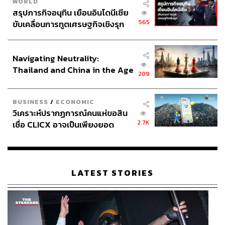
WORLD
สรุปภารกิจอนุทิน เยือนอินโดนีเซีย
565
ขับเคลื่อนการทูตเศรษฐกิจเชิงรุก
ประกาศหุ้นส่วนยุทธศาสตร์ไทย –
อินโดนีเซีย
Navigating Neutrality:
Thailand and China in the Age
209
of a New Global Order
BUSINESS
/
ECONOMIC
วิเคราะห์ปรากฏการณ์คนแห่ขอสิน
2.7K
เชื่อ CLICX อาจเป็นเพียงยอด
ภูเขาน้ำแข็ง ของปัญหาหนี้ครัว
เรือนไทยที่ถูกซุกไว้
LATEST STORIES