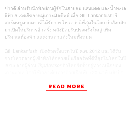
ข่าวดี สำหรับนักพักผ่อนผู้รักในสายลม แสงแดด และน้ำทะเล
สีฟ้า 5 เฉดสีของหมู่เกาะมัลดีฟส์ เมื่อ Gili Lankanfushi รี
สอร์ตหรูมากดาวที่ได้รับการโหวตว่าดีที่สุดในโลก กำลังกลับ
มาเปิดให้บริการอีกครั้ง หลังปิดปรับปรุงครั้งใหญ่ เพิ่ม
ปริมาณห้องพัก และงานตกแต่งใหม่ทั้งหมด
Gili Lankanfushi เปิดตัวครั้งแรกในปี ค.ศ. 2012 และได้รับ
การโหวตจากผู้เข้าพักให้กลายเป็นรีสอร์ตที่ดีที่สุดในโลกในปี
2015 จากผู้อ่าน
TripAdvisor
ตัวรีสอร์ตตั้งอยู่ทางเหนือของ
เกาะมาเล่ โดยใช้เวลาเดินทางด้วยเรือเพียง 20 นาที หลังปิด
ปรับปรุงใหม่เป็นเวลาเกือบ 1 ปีเต็ม Gili Lankanfushi กลับมา
READ MORE
เปิดให้บริการอีกครั้ง โดยเสนอที่พักแบบวิลล่ามากถึง 45 หลัง
เพียบพร้อมด้วยพื้นที่พักผ่อนแบบเปิดโล่งรับสายลมธรรมชาติ
ระเบียงพักผ่อนบนหลังคา และลานพักผ่อนส่วนตัวที่เชื่อมต่อสู่
ลากูน ภายในห้องพักทั้งแบบเรสซิเดนซ์และวิลล่าที่ได้รับการ
ตกแต่งใหม่ พร้อมสระว่ายน้ำส่วนตัว มีทั้งเหมาะกับคู่รักฮันนี
มูนไปจนถึงห้องพักแบบครอบครัว และไพรเวทปาร์ตี้กับผอง
เพื่อน