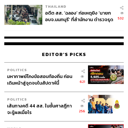
EU บังคับปีหน้า
THAILAND
อดีต สส. ‘ฉลอง’ ก่อเหตุยิง ‘นายก
532
อบจ.นนทบุรี’ ที่สำนักงาน ตำรวจรุด
ลงพื้นที่
EDITOR'S PICKS
POLITICS
มหากาพย์โกงข้อสอบท้องถิ่น ก่อน
621
เดินหน้าสู่จุดจบในสัปดาห์นี้
POLITICS
เส้นทางคดี 44 สส. ในชั้นศาลฎีกา
256
จะรู้ผลเมื่อไร