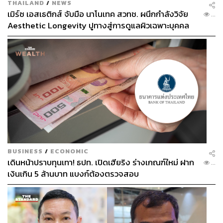
THAILAND
/
NEWS
เมิร์ซ เอสเธติกส์ จับมือ นาโนเทค สวทช. ผนึกกำลังวิจัย
...
Aesthetic Longevity ปูทางสู่การดูแลผิวเฉพาะบุคคล
[PR NEWS]
BUSINESS
/
ECONOMIC
เดินหน้าปราบทุนเทา! ธปท. เปิดเฮียริง ร่างเกณฑ์ใหม่ ฝาก
...
เงินเกิน 5 ล้านบาท แบงก์ต้องตรวจสอบ