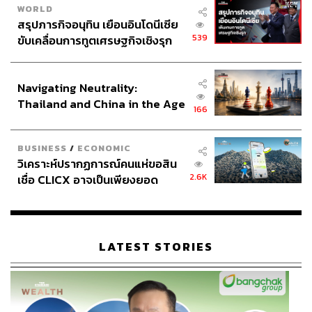
WORLD
สรุปภารกิจอนุทิน เยือนอินโดนีเซีย
539
ขับเคลื่อนการทูตเศรษฐกิจเชิงรุก
ประกาศหุ้นส่วนยุทธศาสตร์ไทย –
อินโดนีเซีย
Navigating Neutrality:
Thailand and China in the Age
166
of a New Global Order
BUSINESS
/
ECONOMIC
วิเคราะห์ปรากฏการณ์คนแห่ขอสิน
2.6K
เชื่อ CLICX อาจเป็นเพียงยอด
ภูเขาน้ำแข็ง ของปัญหาหนี้ครัว
เรือนไทยที่ถูกซุกไว้
LATEST STORIES