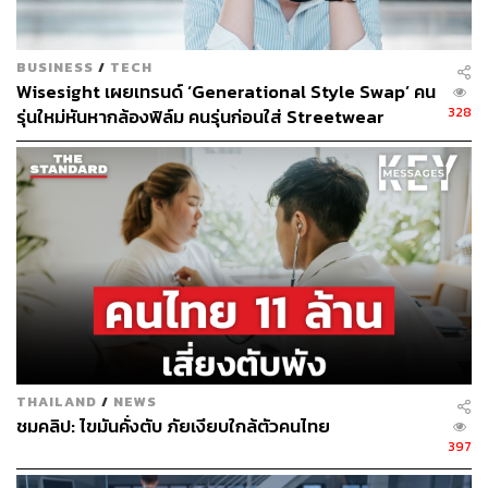
TAGS:
สุขภาพจิต
ศาสนา
ร่างกาย
ความเชื่อ
ปัญหาสุขภาพ
BUSINESS
/
TECH
Wisesight เผยเทรนด์ ‘Generational Style Swap’ คน
328
รุ่นใหม่หันหากล้องฟิล์ม คนรุ่นก่อนใส่ Streetwear
สะท้อนอายุไม่ใช่ตัวกำหนดรสนิยม
158
ABOUT THE AUTHOR
THE STANDARD WEALTH
สำนักข่าวเศรษฐกิจ ธุรกิจ และการลงทุน โดย
ทีมข่าว THE STANDARD
THAILAND
/
NEWS
ชมคลิป: ไขมันคั่งตับ ภัยเงียบใกล้ตัวคนไทย
397