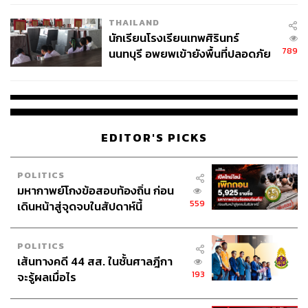
เวลล์ฯ’ ฟ้อง ‘โทน บางแค’ ผิดนัด
THAILAND
จ่ายหนี้-แอบระบุแบรนด์
นักเรียนโรงเรียนเทพศิรินทร์
789
นนทบุรี อพยพเข้ายังพื้นที่ปลอดภัย
ชั่วคราว หลังเหตุใช้อาวุธปืนภายใน
โรงเรียนคลี่คลาย
EDITOR'S PICKS
POLITICS
มหากาพย์โกงข้อสอบท้องถิ่น ก่อน
559
เดินหน้าสู่จุดจบในสัปดาห์นี้
POLITICS
เส้นทางคดี 44 สส. ในชั้นศาลฎีกา
193
จะรู้ผลเมื่อไร