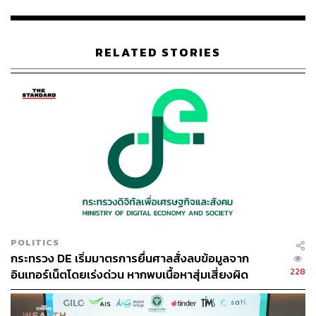
โยงสภาวะของการผ่อนคลายดังกล่าวกับสุขภาพจิตที่ดีขึ้น
แง่มุมที่สำคัญอีกประการหนึ่งของศาสนาคือมุมมองที่ศาสนา
ให้ไว้ในการจัดการกับความยากลำบากของชีวิต เรื่องเล่าทาง
RELATED STORIES
ศาสนามักเสนอการตีความความท้าทายในชีวิตและแนะนำ
วิธีจัดการกับสิ่งเหล่านี้ ดังนั้นจึงให้ความรู้สึกถึงจุดมุ่งหมาย
และความหวัง ความรู้สึกเหล่านี้สามารถช่วยให้แต่ละคน
รับมือกับความเครียดและความทุกข์ยากได้ดีขึ้น ซึ่งอาจส่งผล
ดีต่อสุขภาพจิต
ดังที่กล่าวไว้ ศาสนาไม่ควรถูกมองว่าเป็นสิ่งทดแทนการ
รักษาพยาบาล เพียงเพราะมีความสัมพันธ์ระหว่างศาสนากับ
ประโยชน์ต่อสุขภาพบางอย่างไม่ได้หมายความว่ากิจกรรม
ทางศาสนาควรแทนที่การบำบัดทางการแพทย์หรือทาง
จิตวิทยา ในทางกลับกัน ศาสนาสามารถใช้เป็นแนวทางเสริม
POLITICS
สำหรับการรักษาสุขภาพอื่นๆ ซึ่งเอื้อต่อความเป็นอยู่ที่ดีโดย
กระทรวง DE เริ่มมาตรการยื่นศาลสั่งลบข้อมูลจาก
รวม
228
อินเทอร์เน็ตโดยเร่งด่วน หากพบเนื้อหาสุ่มเสี่ยงผิด
กฎหมาย
เพราะประสบการณ์เกี่ยวกับศาสนาของทุกคนนั้นไม่เหมือน