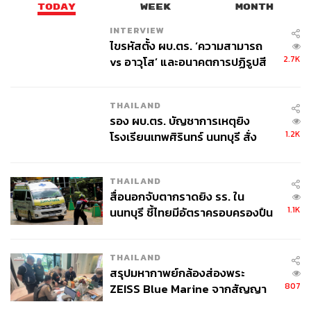
TODAY
WEEK
MONTH
INTERVIEW
ไขรหัสตั้ง ผบ.ตร. ‘ความสามารถ
2.7K
vs อาวุโส’ และอนาคตการปฏิรูปสี
กากี กับ พล.ต.อ. เอก อังสนานนท์
THAILAND
รอง ผบ.ตร. บัญชาการเหตุยิง
1.2K
โรงเรียนเทพศิรินทร์ นนทบุรี สั่ง
ค้นหา 2 รอบยืนยันไร้คนติดค้าง พบ
ศพปู่-ย่าที่บ้านพักผู้ก่อเหตุ
THAILAND
สื่อนอกจับตากราดยิง รร. ใน
1.1K
นนทบุรี ชี้ไทยมีอัตราครอบครองปืน
สูงในระดับต้นของภูมิภาค
THAILAND
สรุปมหากาพย์กล้องส่องพระ
807
ZEISS Blue Marine จากสัญญา
ผลิต 8.3 ล้าน สู่ข้อพิพาท ‘มา