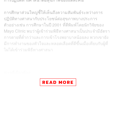
การศึกษาส่วนใหญ่ชี้ให้เห็นถึงความสัมพันธ์ระหว่างการ
ปฏิบัติทางศาสนากับประโยชน์ต่อสุขภาพบางประการ
ตัวอย่างเช่น การศึกษาในปี 2001 ที่ตีพิมพ์โดยนักวิจัยของ
Mayo Clinic พบว่าผู้เข้าร่วมพิธีทางศาสนาเป็นประจำมีอัตรา
การตายที่ต่ำกว่าและการเข้าโรงพยาบาลน้อยลง พวกเขายัง
มีการทำงานของหัวใจและหลอดเลือดที่ดีขึ้นเมื่อเทียบกับผู้ที่
ไม่ได้เข้าร่วมพิธีทางศาสนา
ข่าวที่เกี่ยวข้อง:
‘บิล เกตส์’ เยือนจีน เตรียมหารือด้านการเปลี่ยนแปลงส
READ MORE
ภาพภูมิอากาศและด้านสุขภาพ
Health is Wealth เมื่อ ‘สุขภาพคือความมั่งคั่ง’ ชวนไขป
ริศนาตลาดอาหารเสริมสุขภาพและความงามในไทยที่
กำลังเฟื่องฟู
YouTube จะเข้าควบคุมเนื้อหาที่เกี่ยวข้องกับ ‘การกินอ