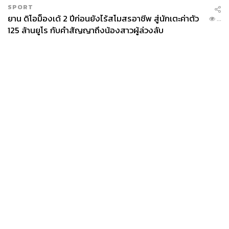
SPORT
ยาน ดิโอม็องเด้ 2 ปีก่อนยังไร้สโมสรอาชีพ สู่นักเตะค่าตัว
...
125 ล้านยูโร กับคำสัญญาถึงน้องสาวผู้ล่วงลับ
News
Wealth
Pop
Podcast
Video
Now
Opinion
Careers
Events
Privacy
About
Contact
Policy
FOR
ADVERTISING
MEMBERSHIP