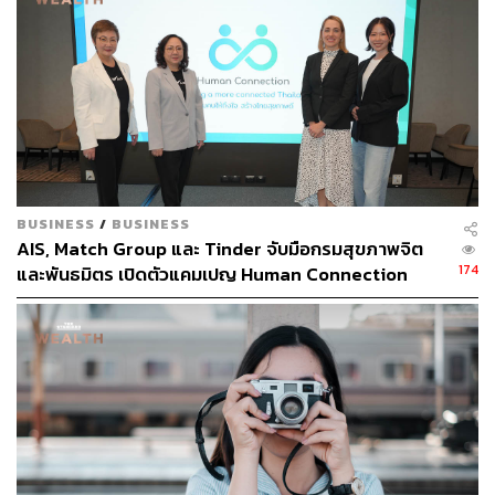
กัน และสิ่งที่อาจให้ความสะดวกสบายและประโยชน์ต่อ
สุขภาพแก่คนคนหนึ่งอาจไม่ได้ผลสำหรับอีกคนหนึ่ง
ที่สุดแล้วแม้ว่าศาสนาอาจไม่ใช่ยาวิเศษสำหรับปัญหาสุขภาพ
ทั้งหมด แต่ก็อาจมีบทบาทในการส่งเสริมสุขภาพและความ
เป็นอยู่ที่ดี หากถูกใช้อย่างพอเหมาะพอควร
อ้างอิง:
https://www.wsj.com/articles/is-religion-good-for-your
BUSINESS
/
BUSINESS
AIS, Match Group และ Tinder จับมือกรมสุขภาพจิต
-health-921814a7
174
และพันธมิตร เปิดตัวแคมเปญ Human Connection
รับมือปัญหาภาวะโดดเดี่ยวในไทย
สามารถติดตาม THE STANDARD WEALTH
ผ่านแอปพลิเคชันต่างๆ ที่คุณสะดวกหรือใช้งานอยู่แล้วได้เลย