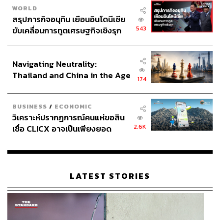
WORLD
สรุปภารกิจอนุทิน เยือนอินโดนีเซีย
543
ขับเคลื่อนการทูตเศรษฐกิจเชิงรุก
ประกาศหุ้นส่วนยุทธศาสตร์ไทย –
อินโดนีเซีย
Navigating Neutrality:
Thailand and China in the Age
174
of a New Global Order
BUSINESS
/
ECONOMIC
วิเคราะห์ปรากฏการณ์คนแห่ขอสิน
2.6K
เชื่อ CLICX อาจเป็นเพียงยอด
ภูเขาน้ำแข็ง ของปัญหาหนี้ครัว
เรือนไทยที่ถูกซุกไว้
LATEST STORIES