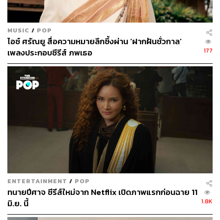
4 สร้างและออกอากาศทางช่อง Workpoint 23
MUSIC
/
POP
ไอซ์ ศรัณยู สื่อความหมายลึกซึ้งผ่าน ‘ฝากฝันชั่วกาล’
177
เพลงประกอบซีรีส์ ภพเธอ
ENTERTAINMENT
/
POP
ทนายปีศาจ ซีรีส์ใหม่จาก Netflix เปิดภาพแรกก่อนฉาย 11
1.8K
มิ.ย. นี้