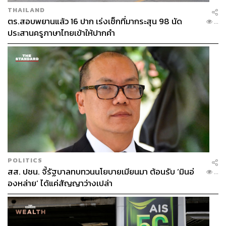
THAILAND
ตร.สอบพยานแล้ว 16 ปาก เร่งเช็กที่มากระสุน 98 นัด
...
ประสานครูภาษาไทยเข้าให้ปากคำ
POLITICS
สส. ปชน. จี้รัฐบาลทบทวนนโยบายเมียนมา ต้อนรับ ‘มินอ่
...
องหล่าย’ ได้แค่สัญญาว่างเปล่า