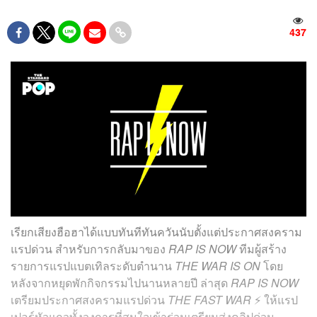
437
เรียกเสียงฮือฮาได้แบบทันทีทันควันนับตั้งแต่ประกาศสงคราม
แรปด่วน สำหรับการกลับมาของ
RAP IS NOW
ทีมผู้สร้าง
รายการแรปแบตเทิลระดับตำนาน
THE WAR IS ON
โดย
หลังจากหยุดพักกิจกรรมไปนานหลายปี ล่าสุด
RAP IS NOW
เตรียมประกาศสงครามแรปด่วน
THE FAST WAR
⚡️ ให้แรป
เปอร์หัวแถวทั้งวงการที่สนใจเข้าร่วมเตรียมส่งคลิปด่วน