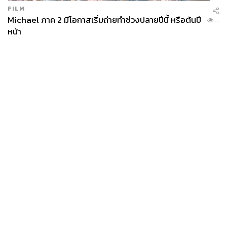
FILM
Michael ภาค 2 มีโอกาสเริ่มถ่ายทำช่วงปลายปีนี้ หรือต้นปี
...
หน้า
News
Wealth
Pop
Podcast
Video
Now
Opinion
Careers
Events
Privacy
About
Contact
Policy
FOR
ADVERTISING
MEMBERSHIP