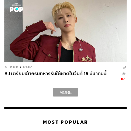
ต่อมาทีม RAP IS NOW ยังร่วมจับมือกับร่วมกับพันธมิตรใน
วงการฮิปฮอปได้ก่อตั้งค่ายเพลง YUPP! เพื่อผลักดันศิลปิน
แรปให้เติบโตอย่างโดดเด่นในวงกว้างมากขึ้น โดยศิลปินของ
ค่ายทั้งในอดีตและปัจจุบัน เช่น MILLI,
MAIYARAP, AUTTA, LAZYLOXY, BLACKSHEEP, BEN
BIZZY, NAMEMT, GALCHANIE, FLOWER.FAR, DEASY,
KRISTA SHIM ฯลฯ
K-POP
/
POP
อ้างอิง
:
B.I เตรียมเข้ากรมทหารรับใช้ชาติในวันที่ 16 มีนาคมนี้
https://www.facebook.com/photo?fbid=10345016355
169
12689&set=a.562123419417182
MORE
https://www.rapisnow.com
https://www.yuppentertainment.com/
MOST POPULAR
TAGS:
Rap is Now
แรปเปอร์
Workpoint
Workpoint 23