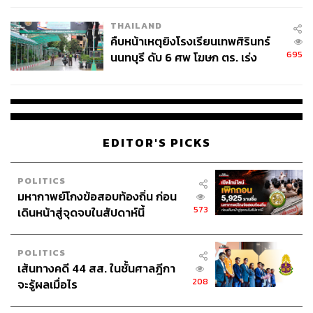
THAILAND
คืบหน้าเหตุยิงโรงเรียนเทพศิรินทร์
695
นนทบุรี ดับ 6 ศพ โฆษก ตร. เร่ง
สอบปมขโมยปืนปู่ก่อเหตุ
EDITOR'S PICKS
POLITICS
มหากาพย์โกงข้อสอบท้องถิ่น ก่อน
573
เดินหน้าสู่จุดจบในสัปดาห์นี้
POLITICS
เส้นทางคดี 44 สส. ในชั้นศาลฎีกา
208
จะรู้ผลเมื่อไร