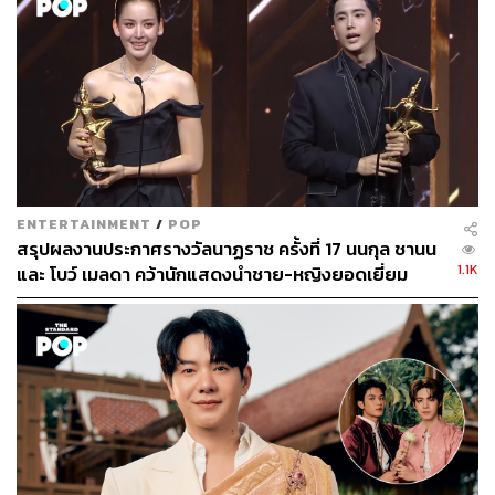
ENTERTAINMENT
/
POP
สรุปผลงานประกาศรางวัลนาฏราช ครั้งที่ 17 นนกุล ชานน
1.1K
และ โบว์ เมลดา คว้านักแสดงนำชาย-หญิงยอดเยี่ยม
ไม่เพียงเท่านั้น
RAP IS NOW
ยังเรียกได้ว่าเป็นอีกหนึ่งใน
หมุดหมายสำคัญของการยกระดับวงการฮิปฮอปของเมือง
ไทยให้เติบโตและแข็งแรงอย่างที่เห็นและเป็นอยู่ในปัจจุบัน
โดยหลังจากประกาศสิ้นสุด
THE WAR IS ON
,
TWIO (The
War is Over)
ไว้ที่ซีซัน 4 เหล่า ‘RINCREW’ (นามเรียกขาน
ทีมงานสร้างสรรค์
RAP IS NOW
) ได้ต่อยอดรายการไปใน
ระดับเมนสตรีมมากขึ้นผ่านรายการ
THE RAPPER
ซีซัน 1-