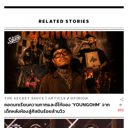
ON ด้วยกติกาที่เรียบง่ายทว่าดุดันด้วยการผลัดกัน ‘ดิส’ (ด่า)
ใส่กันแบบสดๆ แบบไม่ต้องสนสี่สนแปดใดๆ เพื่อหาคนชนะ
ภายใน 2 ยกจากแรงโหวตของผู้ชม
RELATED STORIES
RAP IS NOW
ก่อตั้งโดย โจ้-ศวิชญ์ สุวรรณกุล aka
PHENOMENYX และกลุ่มเพื่อนที่ค่อยๆ ขยับขยายตัวอย่าง
หลุยส์-ธชา คงคาเขตร aka 1-Flow, เอ็ม-จีรังกูล เกตุทอง aka
NAZESUS, ต้าร์-สักกพิช มากคุณ aka ARTISTRYX, ด้อด-
ปวิตรี ประวิตร สวนสัน aka dDimple, ฟลุ๊ค-พลกฤต ศรีสมุทร
aka FLUKERALWAYSON และ ฮอคกี้-เดชาธร บำรุงเมือง
aka HOCKHACKER
RAP IS NOW
ได้สร้างทั้งเวทีโชว์ศักยภาพไปพร้อมกับแจ้ง
เกิดแรปเปอร์รุ่นใหม่ขึ้นมารันวงการมากมาย ขอเริ่มจาก
แชมป์แต่ละซีซัน MC-KING, Repaze, OAK, STAGE-N ไปจน
THE SECRET SAUCE | ARTICLE
/
OPINION
ถึงลิสต์ที่ทุกคนรู้จักดีอย่าง YOUNGOHM, Maiyarap,
ถอดบทเรียนความกากและอีโก้ของ ‘YOUNGOHM’ จาก
DARKFACE, BLACKSHEEP, P-HOT, TORDED, KQ,
202
เด็กหลังห้องสู่ศิลปินร้อยล้านวิว
KENNOI และอีกมากมายที่ถ้าจะให้ครบหมดคงไล่ชื่อกันจน
เหนื่อยหอบ