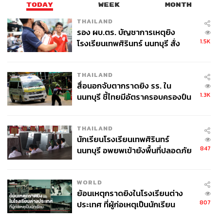
TODAY
WEEK
MONTH
สงคราม ส่งด่วน
THAILAND
รอง ผบ.ตร. บัญชาการเหตุยิง
1.5K
โรงเรียนเทพศิรินทร์ นนทบุรี สั่ง
ค้นหา 2 รอบยืนยันไร้คนติดค้าง พบ
ศพปู่-ย่าที่บ้านพักผู้ก่อเหตุ
THAILAND
สื่อนอกจับตากราดยิง รร. ใน
1.3K
นนทบุรี ชี้ไทยมีอัตราครอบครองปืน
437
สูงในระดับต้นของภูมิภาค
THAILAND
ABOUT THE AUTHOR
นักเรียนโรงเรียนเทพศิรินทร์
เก้า มีนานนท์
847
นนทบุรี อพยพเข้ายังพื้นที่ปลอดภัย
บรรณาธิการคัลเจอร์ สำนักข่าว THE
ชั่วคราว หลังเหตุใช้อาวุธปืนภายใน
STANDARD
โรงเรียนคลี่คลาย
WORLD
ย้อนเหตุกราดยิงในโรงเรียนต่าง
807
ประเทศ ที่ผู้ก่อเหตุเป็นนักเรียน