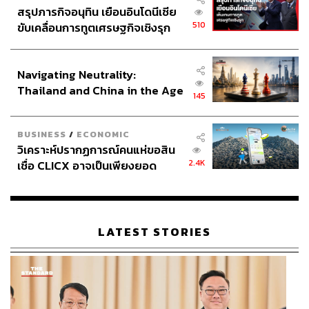
สรุปภารกิจอนุทิน เยือนอินโดนีเซีย
510
ขับเคลื่อนการทูตเศรษฐกิจเชิงรุก
ประกาศหุ้นส่วนยุทธศาสตร์ไทย –
อินโดนีเซีย
Navigating Neutrality:
Thailand and China in the Age
145
of a New Global Order
BUSINESS
/
ECONOMIC
วิเคราะห์ปรากฏการณ์คนแห่ขอสิน
2.4K
เชื่อ CLICX อาจเป็นเพียงยอด
ภูเขาน้ำแข็ง ของปัญหาหนี้ครัว
เรือนไทยที่ถูกซุกไว้
LATEST STORIES