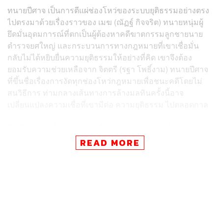
ทนายปีศาจ เป็นการตีแผ่ช่องโหว่ของระบบยุติธรรมอย่างตรง
ไปตรงมาด้วยเรื่องราวของ เมฆ (ณัฏฐ์ กิจจริต) ทนายหนุ่มผู้
ยึดมั่นอุดมการณ์ที่ตกเป็นผู้ต้องหาคดีฆาตกรรมลูกชายนาย
ตำรวจยศใหญ่ และกระบวนการทางกฎหมายที่เขาเชื่อมั่น
กลับไม่ได้หยิบยื่นความยุติธรรมให้อย่างที่คิด เขาจึงต้อง
ยอมรับความช่วยเหลือจาก จิตตรี (รฐา โพธิ์งาม) ทนายปีศาจ
ที่ขึ้นชื่อเรื่องการงัดทุกช่องโหว่กฎหมายเพื่อชนะคดีโดยไม่
สนวิธีการ ท่ามกลางเส้นทางการล้างมลทินครั้งนี้อาจ
เปลี่ยนแปลงความเชื่อที่เขามีต่อ ความยุติธรรม ไปตลอดกาล
โดยโปรเจกต์นี้ นอกจากจะเป็นผลงานกำกับของ ไก่ ณฐพล ผู้
เคยสร้าผลงานที่เป็นปรากฏการณ์ครั้งสำคัญอย่าง สงคราม
READ MORE
ส่งด่วน มาแล้ว ยังเป็นการร่วมงานกับ จักริน เทพวงค์ ผู้กำกับ
ร่วมและผู้เขียนบทร่วม ซึ่งเขาเป็นจุดเริ่มต้นสำคัญของผลงาน
ซีรีส์เรื่องนี้หลังพบเจอประสบการณ์ตรงที่มีคนในครอบครัว
ต้องขึ้นศาล และได้จุดประกายให้ตั้งข้อสังเกตว่า ในห้อง
พิจารณาคดีนั้น ไม่อาจรู้ได้เลยว่าใครบ้างที่พูดความจริง แม้
กระทั่งคนที่เรารู้จัก