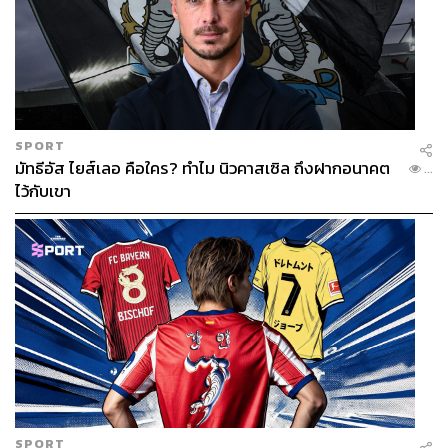
SPORT
มัทธีอัส ไยส์เลอ คือใคร? ทำไม นิวคาสเซิล ถึงฝากอนาคต
...
ไว้กับเขา
SPORT