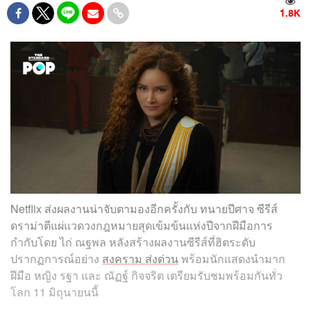
1.8K
Netflix ส่งผลงานน่าจับตามองอีกครั้งกับ ทนายปีศาจ ซีรีส์
ดราม่าตีแผ่แวดวงกฎหมายสุดเข้มข้นแห่งปีจากฝีมือการ
กำกับโดย ไก่ ณฐพล หลังสร้างผลงานซีรีส์ที่ฮิตระดับ
ปรากฏการณ์อย่าง
สงคราม ส่งด่วน
พร้อมนักแสดงนำมาก
ฝีมือ หญิง รฐา และ ณัฏฐ์ กิจจริต เตรียมรับชมพร้อมกันทั่ว
โลก 11 มิถุนายนนี้