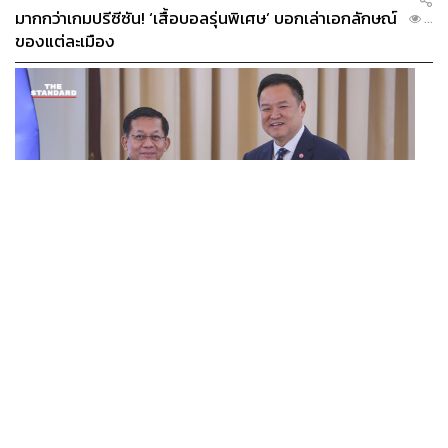
มากกว่าเกมปรีซีซัน! ‘เสื้อบอลรุ่นพิเศษ’ บอกเล่าเอกลักษณ์
...
ของแต่ละเมือง
POLITICS
ไทย-เมียนมา จับมือตั้งคณะทำงานร่วม บริหารจัดการ
...
คุณภาพน้ำข้ามพรมแดน ชูเป้าหมายสิ่งแวดล้อมยั่งยืน