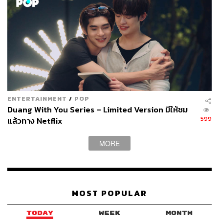
ENTERTAINMENT
/
POP
Duang With You Series – Limited Version มีให้ชม
599
แล้วทาง Netflix
MORE
MOST POPULAR
TODAY
WEEK
MONTH