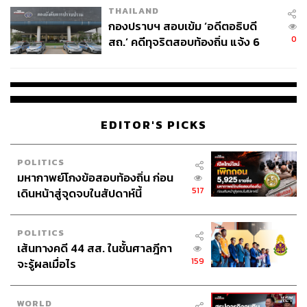
THAILAND
กองปราบฯ สอบเข้ม ‘อดีตอธิบดี
0
สถ.’ คดีทุจริตสอบท้องถิ่น แจ้ง 6
ข้อหาหนัก จ่อชง ป.ป.ช. 12 ส.ค. นี้
EDITOR'S PICKS
POLITICS
มหากาพย์โกงข้อสอบท้องถิ่น ก่อน
517
เดินหน้าสู่จุดจบในสัปดาห์นี้
POLITICS
เส้นทางคดี 44 สส. ในชั้นศาลฎีกา
159
จะรู้ผลเมื่อไร
WORLD