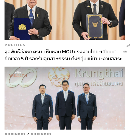
POLITICS
จุลพันธ์จ่อชง ครม. เห็นชอบ MOU แรงงานไทย-เมียนมา
...
ยืดเวลา 5 ปี รองรับอุตสาหกรรม ดึงกลุ่มแม่บ้าน-งานอิสระ
เข้าสู่ระบบประกันสังคม
BUSINESS
/
BUSINESS