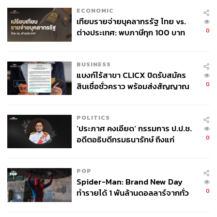
ECONOMIC
เทียบรายจ่ายบุคลากรรัฐ ไทย vs.
0
ต่างประเทศ: พบภาษีทุก 100 บาท
ของคนไทยใช้ไปกับข้าราชการเฉียด
40 บาท
BUSINESS
แบงก์ไร้สาขา CLICX ปิดรับสมัคร
0
สินเชื่อชั่วคราว พร้อมส่งสัญญาณ
เตือนกลุ่มกู้เงินผิดวัตถุประสงค์-ให้
ข้อมูลเท็จ เตรียมดำเนินคดีเด็ดขาด
POLITICS
‘ประภาศ คงเอียด’ กรรมการ ป.ป.ช.
0
อดีตอธิบดีกรมธนารักษ์ ถึงแก่
อนิจกรรม
POP
Spider-Man: Brand New Day
0
ทำรายได้ 1 พันล้านดอลลาร์จากทั่ว
โลกภายใน 6 วัน