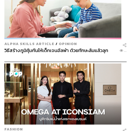
ALPHA SKILLS ARTICLE
/
OPINION
วิธีสร้างภูมิคุ้มกันให้เด็กเจนอัลฟ่า ด้วยทักษะล้มแล้วลุก
...
FASHION