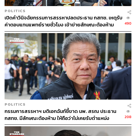
ศัลยแพทย์ พยาบาลเฉพาะทาง และทีมสนับสนุนอื่นๆ โดยมี
เป้าหมายสำคัญคือ ไม่ใช่แค่ให้ผู้ป่วยรอดชีวิต แต่ต้องใช้ชีวิต
POLITICS
ได้ดีที่สุด
เปิดคำวินิจฉัยกรรมการสรรหาปลดประธาน กสทช. เหตุรับ
490
ค่าตอบแทนแพทย์รายชั่วโมง เข้าข่ายลักษณะต้องห้าม
POLITICS
กรรมการสรรหาฯ มติเอกฉันท์ชี้ขาด นพ. สรณ ประธาน
208
กสทช. มีลักษณะต้องห้าม ให้ถือว่าไม่เคยรับตำแหน่ง