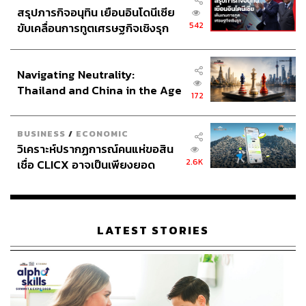
สรุปภารกิจอนุทิน เยือนอินโดนีเซีย
มารองรับ
542
ขับเคลื่อนการทูตเศรษฐกิจเชิงรุก
ประกาศหุ้นส่วนยุทธศาสตร์ไทย –
หลายคนย้ายถิ่นฐาน เปลี่ยนสิทธิการรักษา หรือไม่พบแพทย์ที่
อินโดนีเซีย
เข้าใจประวัติเดิม ทำให้กลับมาพบแพทย์อีกครั้งในวันที่โรค
Navigating Neutrality:
รุนแรงแล้ว
Thailand and China in the Age
172
of a New Global Order
“อย่างน้อยที่สุด คนไข้ของรามาธิบดีต้องไม่หลุดจากการดูแล
ตั้งแต่เด็กสู่ผู้ใหญ่”
BUSINESS
/
ECONOMIC
วิเคราะห์ปรากฏการณ์คนแห่ขอสิน
ศูนย์ ACHD จึงทำหน้าที่ไม่เพียงรักษา แต่ยังเป็นพื้นที่เรียนรู้
2.6K
เชื่อ CLICX อาจเป็นเพียงยอด
และฝึกอบรมแพทย์รุ่นใหม่ เพื่อสร้างบุคลากรที่สามารถดูแลผู้
ภูเขาน้ำแข็ง ของปัญหาหนี้ครัว
ป่วยกลุ่มนี้ได้อย่างมั่นใจ
เรือนไทยที่ถูกซุกไว้
LATEST STORIES