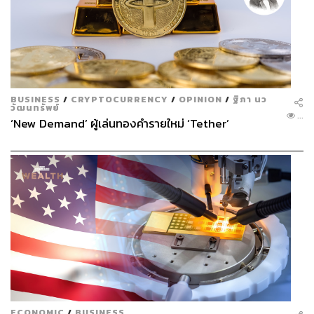
ธนาคารไทยพาณิชย์
เลขบัญชี 026-305216-3
ชื่อกองทุน: ศูนย์โรคหัวใจพิการแต่กำเนิดในผู้ใหญ่
รหัสกองทุน 3225010008
BUSINESS
/
CRYPTOCURRENCY
/
OPINION
/
ฐิภา นว
เงินสนับสนุนจะนำไปช่วยผู้ป่วยยากไร้ให้เข้าถึงการรักษาที่
วัฒนทรัพย์
...
เหมาะสม และสามารถนำไปลดหย่อนภาษีได้ 2 เท่า โดยส่ง
‘New Demand’ ผู้เล่นทองคำรายใหม่ ‘Tether’
หลักฐานการโอนเงินและข้อมูลที่กำหนดไปยังมูลนิธิ
รามาธิบดี
เพราะสำหรับผู้ป่วยหัวใจแต่กำเนิด การรักษาไม่ใช่เรื่องของ
ช่วงเวลา แต่คือเส้นทางตลอดชีวิต และในหลายครั้ง จุดเริ่ม
ต้นของการรักษาหัวใจของใครบางคน อาจเริ่มจาก ‘การให้’
ของใครอีกคนหนึ่ง
TAGS:
โรคหัวใจ
โรงพยาบาลรามาธิบดี
วันวาเลนไทน์
มูลนิธิรามาธิบดี
บริการทางการแพทย์
การแพทย์
ECONOMIC
/
BUSINESS