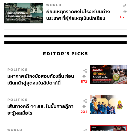
WORLD
ย้อนเหตุกราดยิงในโรงเรียนต่าง
675
ประเทศ ที่ผู้ก่อเหตุเป็นนักเรียน
EDITOR'S PICKS
POLITICS
มหากาพย์โกงข้อสอบท้องถิ่น ก่อน
572
เดินหน้าสู่จุดจบในสัปดาห์นี้
ช่องว่างระหว่างวัยเด็กกับผู้ใหญ่ ที่ระบบสุขภาพยัง
ไม่รองรับ
POLITICS
เส้นทางคดี 44 สส. ในชั้นศาลฎีกา
204
จะรู้ผลเมื่อไร
รศ.พญ.ธารินี ตั้งเจริญ หัวหน้าศูนย์ ACHD ระบุว่า ผู้ป่วย
จำนวนมากหลุดจากระบบการรักษาเมื่อเข้าสู่วัยผู้ใหญ่ ไม่ใช่
เพราะไม่ต้องการรักษา แต่เพราะระบบสุขภาพไม่ได้ออกแบบ
WORLD