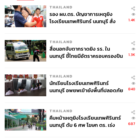
THAILAND
รอง ผบ.ตร. บัญชาการเหตุยิง
นวัตกรรมที่เปลี่ยนชีวิต: ลดการผ่าตัดซ้ำ
1.4K
โรงเรียนเทพศิรินทร์ นนทบุรี สั่ง
ค้นหา 2 รอบยืนยันไร้คนติดค้าง พบ
ศพปู่-ย่าที่บ้านพักผู้ก่อเหตุ
หนึ่งในความท้าทายสำคัญของผู้ป่วยคือการต้องผ่าตัดซ้ำ
THAILAND
สื่อนอกจับตากราดยิง รร. ใน
หลายครั้ง โดยเฉพาะผู้ที่มีปัญหาลิ้นหัวใจปอดเสื่อม
1.3K
นนทบุรี ชี้ไทยมีอัตราครอบครองปืน
สูงในระดับต้นของภูมิภาค
อ.นพ.แมน จันทวิมล ผู้เชี่ยวชาญด้าน Interventional
Cardiology ระบุว่า ปัจจุบันสามารถเปลี่ยนลิ้นหัวใจผ่านสาย
THAILAND
สวนได้ โดยไม่ต้องผ่าตัดเปิดอกหรือหยุดหัวใจ
นักเรียนโรงเรียนเทพศิรินทร์
840
นนทบุรี อพยพเข้ายังพื้นที่ปลอดภัย
เทคโนโลยี Transcatheter Pulmonary Valve Replacement
ชั่วคราว หลังเหตุใช้อาวุธปืนภายใน
ช่วยให้ผู้ป่วยฟื้นตัวเร็ว ลดความเสี่ยงจากการผ่าตัดใหญ่ และ
โรงเรียนคลี่คลาย
ลดจำนวนครั้งของการผ่าตัดตลอดชีวิต ซึ่งเป็นหัวใจสำคัญ
THAILAND
ของการดูแลระยะยาว
คืบหน้าเหตุยิงโรงเรียนเทพศิรินทร์
687
นนทบุรี ดับ 6 ศพ โฆษก ตร. เร่ง
สอบปมขโมยปืนปู่ก่อเหตุ