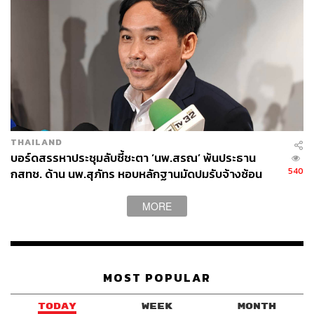
THAILAND
บอร์ดสรรหาประชุมลับชี้ชะตา ‘นพ.สรณ’ พ้นประธาน
540
กสทช. ด้าน นพ.สุภัทร หอบหลักฐานมัดปมรับจ้างซ้อน
MORE
MOST POPULAR
TODAY
WEEK
MONTH