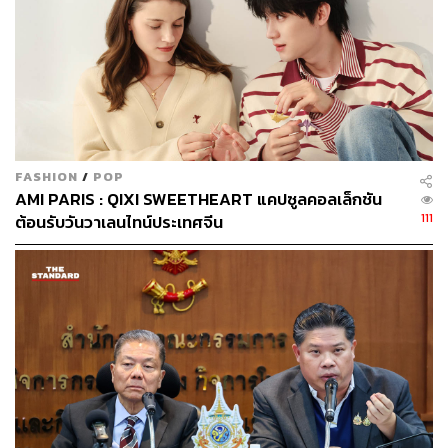
จากการรักษาเป็นช่วงวัย สู่ระบบดูแลตลอดชีวิต
การก่อตั้งศูนย์ ACHD ที่รามาธิบดี เกิดขึ้นจากแนวคิดว่า ผู้
ป่วยกลุ่มนี้ต้องได้รับการดูแลต่อเนื่องตลอดชีวิต ไม่ใช่เพียง
ช่วงวัยใดวัยหนึ่ง
FASHION
/
POP
รศ.นพ.ปิยะ สมานคติวัฒน์ ศัลยแพทย์ทรวงอกด้านโรคหัวใจ
AMI PARIS : QIXI SWEETHEART แคปซูลคอลเล็กชัน
แต่กำเนิด มองว่า หัวใจของการดูแลผู้ป่วยกลุ่มนี้ไม่ใช่ความ
111
ต้อนรับวันวาเลนไทน์ประเทศจีน
เก่งของแพทย์คนใดคนหนึ่ง แต่คือการทำงานร่วมกันของทีม
สหสาขา
“โรคหัวใจแต่กำเนิดมีความซับซ้อนมาก ไม่มีใครรู้ทั้งหมด
การรักษาที่ปลอดภัยต้องอาศัยการคุยกันอย่างลึกซึ้งของทุก
สาขา”
ในศูนย์ ACHD การตัดสินใจรักษาเริ่มตั้งแต่การประชุมร่วม
ของกุมารแพทย์หัวใจ อายุรแพทย์หัวใจ แพทย์สายสวน