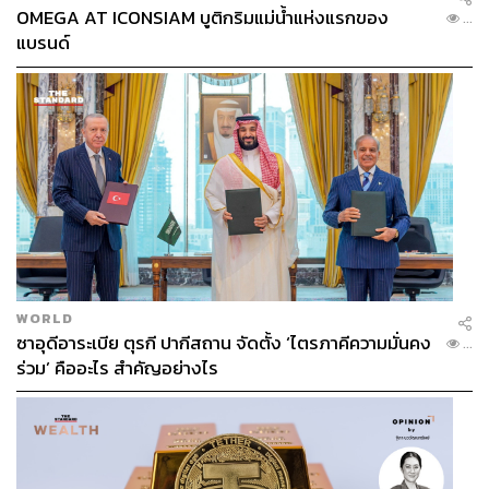
OMEGA AT ICONSIAM บูติกริมแม่น้ำแห่งแรกของ
...
การรักษาที่ไม่ควรถูกกำหนดด้วยฐานะ
แบรนด์
แม้เทคโนโลยีทางการแพทย์ก้าวหน้า แต่ค่าใช้จ่ายในการ
รักษายังคงเป็นอุปสรรคสำคัญสำหรับผู้ป่วยจำนวนไม่น้อย
โดยเฉพาะผู้ที่ต้องใช้ยาหรือเทคโนโลยีขั้นสูงต่อเนื่อง
ทีมแพทย์ศูนย์ ACHD ย้ำว่า การตัดสินใจรักษาควรตั้งอยู่บน
ความเหมาะสมทางการแพทย์ ไม่ใช่ข้อจำกัดทางเศรษฐกิจ
WORLD
ช่องทางการร่วมสนับสนุนผู้ป่วย
ซาอุดีอาระเบีย ตุรกี ปากีสถาน จัดตั้ง ‘ไตรภาคีความมั่นคง
...
ร่วม’ คืออะไร สำคัญอย่างไร
ผู้ที่ต้องการมีส่วนร่วมช่วยเหลือผู้ป่วยหัวใจแต่กำเนิดในผู้ใหญ่
ที่ขาดแคลนทุนทรัพย์ สามารถร่วมสนับสนุนค่าใช้จ่ายด้าน
การรักษาผ่าน ‘มูลนิธิรามาธิบดี’