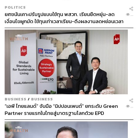
POLITICS
ยศชนันเคาะปรับรูปแบบใช้ทุน พสวท. เรียนยืดหยุ่น-ลด
...
เงื่อนไขผูกมัด ใช้ทุนเท่าเวลาเรียน-ดึงผลงานลดหย่อนเวลา
ดันให้มีผลย้อนหลัง
BUSINESS
/
BUSINESS
“เอพี ไทยแลนด์” จับมือ “นิปปอนเพนต์” ยกระดับ Green
...
Partner รายแรกในไทยสู่มาตรฐานโลกด้วย EPD
International พร้อมชูแนวคิด Global Standards for
Global Sustainable Living ส่งมอบบ้านคุณภาพ ลด
ผลกระทบต่อสิ่งแวดล้อม พร้อมปั้นนักออกแบบที่ใส่ใจโลก