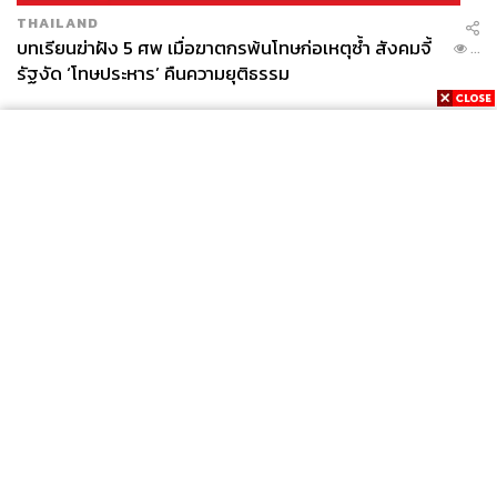
THAILAND
บทเรียนฆ่าฝัง 5 ศพ เมื่อฆาตกรพ้นโทษก่อเหตุซ้ำ สังคมจี้
...
รัฐงัด ‘โทษประหาร’ คืนความยุติธรรม
News
Wealth
Pop
Podcast
Video
Now
Opinion
Careers
Events
Privacy
About
Contact
Policy
FOR
ADVERTISING
MEMBERSHIP