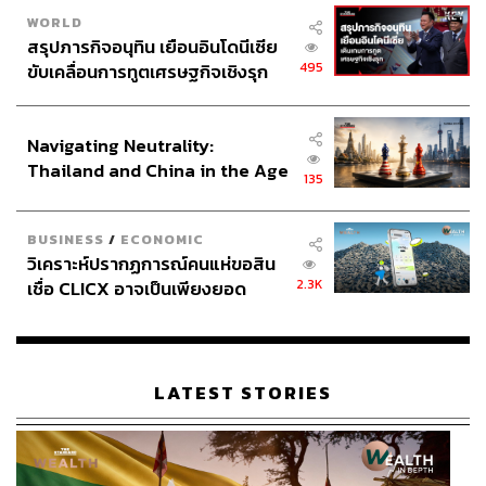
WORLD
สรุปภารกิจอนุทิน เยือนอินโดนีเซีย
495
ขับเคลื่อนการทูตเศรษฐกิจเชิงรุก
ประกาศหุ้นส่วนยุทธศาสตร์ไทย –
อินโดนีเซีย
Navigating Neutrality:
Thailand and China in the Age
135
of a New Global Order
BUSINESS
/
ECONOMIC
วิเคราะห์ปรากฏการณ์คนแห่ขอสิน
2.3K
เชื่อ CLICX อาจเป็นเพียงยอด
ภูเขาน้ำแข็ง ของปัญหาหนี้ครัว
เรือนไทยที่ถูกซุกไว้
LATEST STORIES