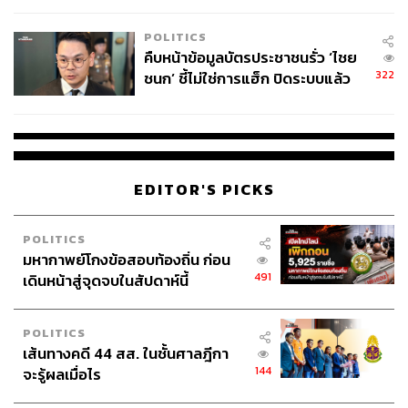
POLITICS
คืบหน้าข้อมูลบัตรประชาชนรั่ว ‘ไชย
322
ชนก’ ชี้ไม่ใช่การแฮ็ก ปิดระบบแล้ว
พบต้นตอจาก IP เดียว
EDITOR'S PICKS
POLITICS
มหากาพย์โกงข้อสอบท้องถิ่น ก่อน
491
เดินหน้าสู่จุดจบในสัปดาห์นี้
POLITICS
เส้นทางคดี 44 สส. ในชั้นศาลฎีกา
144
จะรู้ผลเมื่อไร