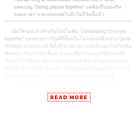
แคมเปญ ‘Going places together’ แต่ต้องรีบจองกัน
หน่อย เพราะจะหมดเขตในอีกไม่กี่วันนี้แล้ว
เปิดให้จองแล้วสำหรับโปรโมชัน ‘Celebrating 20 years
together’ ของสายการบินที่ดีที่สุดในโลกแห่งหนึ่งอย่าง Qatar
Airways ครบรอบ 20 ปีทั้งที ทางสายการบินจึงออกโปรโมชัน
พิเศษเอาใจเหล่านักเดินทาง และเพื่อสนับสนุนให้ทุกคนได้
เดินทางไปใช้เวลาดีๆ ร่วมกันกับคนสำคัญ มิได้ออกเดินทาง
เพียงลำพัง ภายใต้แคมเปญ ‘Going places together’ โปรฯ นี้
จึงมอบสิทธิพิเศษ 2 ประการภายใต้เงื่อนไขดังต่อไปนี้
1. เดินทาง 2 จ่ายเพียง 1 สำหรับบัตรโดยสารชั้นธุรกิจ
2.เดินทาง 3 จ่ายเพียง 2 สำหรับบัตรโดยสารชั้นประหยัด
READ MORE
โดย
เปิดให้จองได้ตั้งแต่วันนี้ไปจนถึงวันที่ 10 พฤศจิกายน
2560 เท่านั้น
โดยสามารถเดินทางไปยังจุดหมายได้มากกว่า
150 แห่งทั่วโลกที่ Qatar Airways เดินทางไปถึง ระยะเวลา
เดินทางคือตั้งแต่วันนี้ไปจนถึงวันที่ 31 ตุลาคม 2561
คลิกเข้าไปจองกันได้ที่
www.qatarairways.com/en/offers/
20-anniversary.html