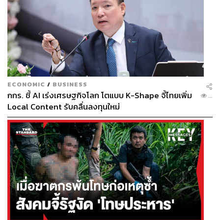
ECONOMIC
/
BUSINESS
กกร. ชี้ AI เร่งเศรษฐกิจโลก โตแบบ K-Shape จี้ไทยเพิ่ม
...
Local Content รับคลื่นลงทุนใหม่