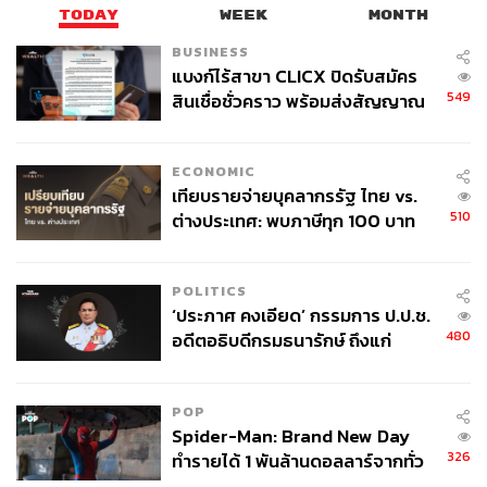
TODAY
WEEK
MONTH
BUSINESS
แบงก์ไร้สาขา CLICX ปิดรับสมัคร
549
สินเชื่อชั่วคราว พร้อมส่งสัญญาณ
เตือนกลุ่มกู้เงินผิดวัตถุประสงค์-ให้
ข้อมูลเท็จ เตรียมดำเนินคดีเด็ดขาด
ECONOMIC
เทียบรายจ่ายบุคลากรรัฐ ไทย vs.
510
ต่างประเทศ: พบภาษีทุก 100 บาท
ของคนไทยใช้ไปกับข้าราชการเฉียด
40 บาท
POLITICS
‘ประภาศ คงเอียด’ กรรมการ ป.ป.ช.
480
อดีตอธิบดีกรมธนารักษ์ ถึงแก่
อนิจกรรม
POP
Spider-Man: Brand New Day
326
ทำรายได้ 1 พันล้านดอลลาร์จากทั่ว
โลกภายใน 6 วัน