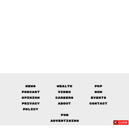
News
Wealth
Pop
Podcast
Video
Now
Opinion
Careers
Events
Privacy
About
Contact
Policy
FOR
ADVERTISING