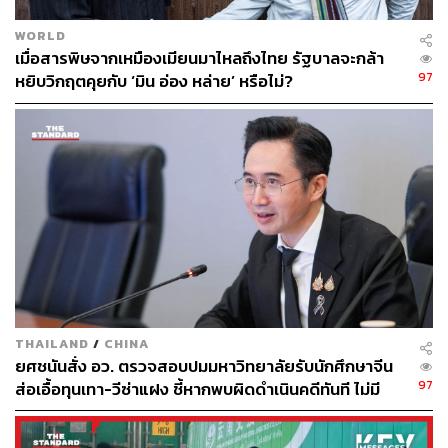
WORLD
เมื่อสารพิษจากเหมืองเมียนมาไหลถึงไทย รัฐบาลจะกล้า
97
หยิบวิกฤตคุยกับ ‘มิน อ่อง หล่าย’ หรือไม่?
THAILAND
/
CHINA
ยศชนันสั่ง อว. ตรวจสอบปมมหาวิทยาลัยรับนักศึกษาจีน
97
ส่อเอื้อทุนเทา-วีซ่าแฝง ชี้หากพบผิดดำเนินคดีทันที ไม่มี
เลือกปฎิบัติ