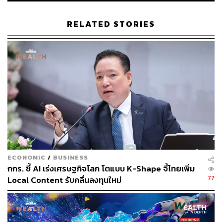
https://www.japantimes.co.jp/news/2026/05/17/asia-
pacific/politics/russia-putin-china-visit/
RELATED STORIES
https://www.aljazeera.com/news/2026/5/16/russias-p
utin-to-visit-china-following-trumps-trip
https://apnews.com/article/russia-ukraine-war-putin-c
hina-visit-75d703648da64e2caaace39e6415dc35
TAGS:
Vladimir Putin
Donald Trump
USA
China
Russia
Xi Jinping
Ukraine
Taiwan
ECONOMIC
/
BUSINESS
กกร. ชี้ AI เร่งเศรษฐกิจโลก โตแบบ K-Shape จี้ไทยเพิ่ม
77
Local Content รับคลื่นลงทุนใหม่
176