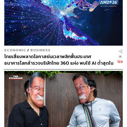
ABOUT THE AUTHOR
ณรงค์กร มโนจันทร์เพ็ญ
Content Creator กองบรรณาธิการข่าว THE
STANDARD
ECONOMIC
/
BUSINESS
ไทยเสี่ยงพลาดโอกาสย่นเวลาพลิกฟื้นประเทศ
159
ธนาคารโลกสำรวจบริษัทไทย 360 แห่ง พบใช้ AI ต่ำสุดใน
กลุ่ม ตามหลังเคนยาและไนจีเรียเกือบ 4 เท่า