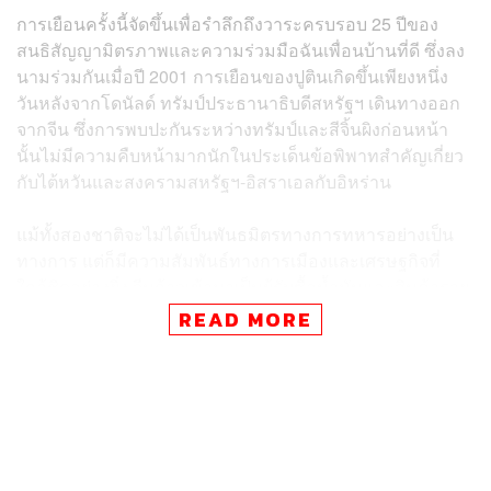
การเยือนครั้งนี้จัดขึ้นเพื่อรำลึกถึงวาระครบรอบ 25 ปีของ
สนธิสัญญามิตรภาพและความร่วมมือฉันเพื่อนบ้านที่ดี ซึ่งลง
นามร่วมกันเมื่อปี 2001 การเยือนของปูตินเกิดขึ้นเพียงหนึ่ง
วันหลังจากโดนัลด์ ทรัมป์ประธานาธิบดีสหรัฐฯ เดินทางออก
จากจีน ซึ่งการพบปะกันระหว่างทรัมป์และสีจิ้นผิงก่อนหน้า
นั้นไม่มีความคืบหน้ามากนักในประเด็นข้อพิพาทสำคัญเกี่ยว
กับไต้หวันและสงครามสหรัฐฯ-อิสราเอลกับอิหร่าน
แม้ทั้งสองชาติจะไม่ได้เป็นพันธมิตรทางการทหารอย่างเป็น
ทางการ แต่ก็มีความสัมพันธ์ทางการเมืองและเศรษฐกิจที่
ใกล้ชิดอย่างยิ่ง จีนก้าวเข้ามาเป็นผู้รับซื้อน้ำมันและสินค้าราย
ใหญ่ของรัสเซีย หลังจากที่รัสเซียถูกชาติตะวันตกตัดความ
READ MORE
สัมพันธ์และคว่ำบาตร ปัจจุบันจีนกลายเป็นคู่ค้าอันดับหนึ่ง
ของรัสเซีย โดยการทำธุรกรรมระหว่างกันเกือบทั้งหมด
ดำเนินการด้วยสกุลเงินรูเบิลของรัสเซียและหยวนของจีน
ส่วนท่าทีต่อสงครามยูเครนและข้อครหาเรื่องการสนับสนุน
อาวุธนั้น จีนพยายามวางตัวเป็นกลาง และแสดงตนเป็นผู้ไกล่