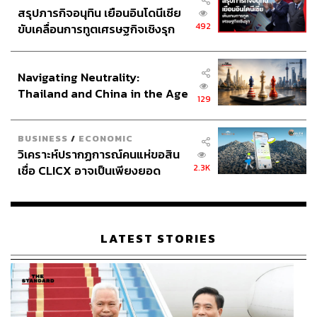
สรุปภารกิจอนุทิน เยือนอินโดนีเซีย
492
ขับเคลื่อนการทูตเศรษฐกิจเชิงรุก
ประกาศหุ้นส่วนยุทธศาสตร์ไทย –
อินโดนีเซีย
Navigating Neutrality:
Thailand and China in the Age
129
of a New Global Order
BUSINESS
/
ECONOMIC
วิเคราะห์ปรากฏการณ์คนแห่ขอสิน
2.3K
เชื่อ CLICX อาจเป็นเพียงยอด
ภูเขาน้ำแข็ง ของปัญหาหนี้ครัว
เรือนไทยที่ถูกซุกไว้
LATEST STORIES