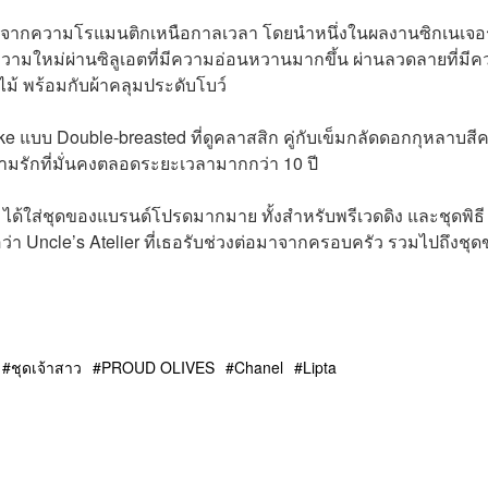
ดาลใจจากความโรแมนติกเหนือกาลเวลา โดยนำหนึ่งในผลงานซิกเนเจอร
ความใหม่ผ่านซิลูเอตที่มีความอ่อนหวานมากขึ้น ผ่านลวดลายที่มี
ม้ พร้อมกับผ้าคลุมประดับโบว์
บบ Double-breasted ที่ดูคลาสสิก คู่กับเข็มกลัดดอกกุหลาบสีค
ามรักที่มั่นคงตลอดระยะเวลามากกว่า 10 ปี
s ได้ใส่ชุดของแบรนด์โปรดมากมาย ทั้งสำหรับพรีเวดดิง และชุดพิธี
่อว่า Uncle’s Atelier ที่เธอรับช่วงต่อมาจากครอบครัว รวมไปถึงชุ
ชุดเจ้าสาว
PROUD OLIVES
Chanel
Lipta