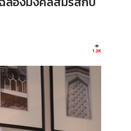
งานฉลองมงคลสมรสกับ
1.2K