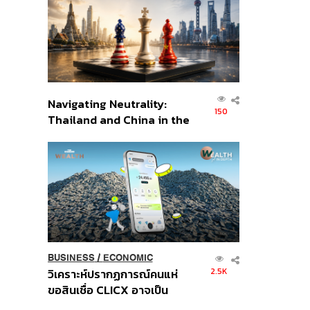
อินโดนีเซีย
Navigating Neutrality:
150
Thailand and China in the
Age of a New Global
Order
BUSINESS
/
ECONOMIC
2.5K
วิเคราะห์ปรากฏการณ์คนแห่
ขอสินเชื่อ CLICX อาจเป็น
เพียงยอดภูเขาน้ำแข็ง ของ