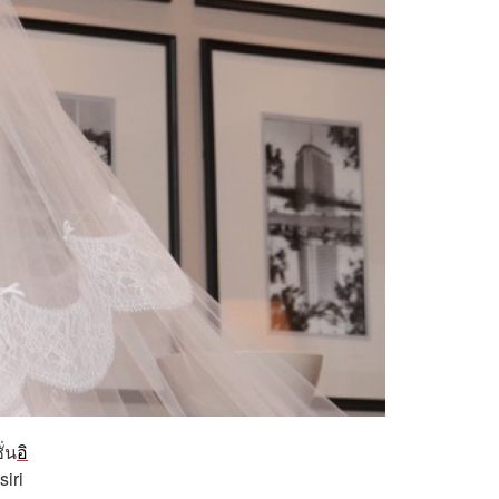
ั่น
อิ
iri