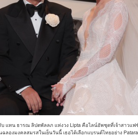
บ แทน ธารณ ลิปตพัลลภ แห่งวง Lipta คือไลน์อัพชุดที่เจ้าสาวแฟช
นฉลองมงคลสมรสในเย็นวันนี้ เธอได้เลือกแบรนด์ไทยอย่าง Pataras