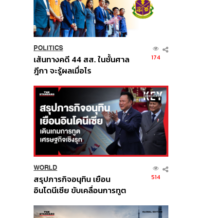
POLITICS
174
เส้นทางคดี 44 สส. ในชั้นศาล
ฎีกา จะรู้ผลเมื่อไร
WORLD
514
สรุปภารกิจอนุทิน เยือน
อินโดนีเซีย ขับเคลื่อนการทูต
เศรษฐกิจเชิงรุก ประกาศหุ้น
ส่วนยุทธศาสตร์ไทย –