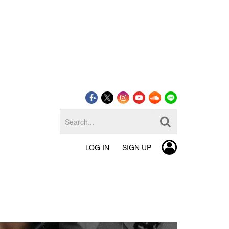
LOG IN
SIGN UP