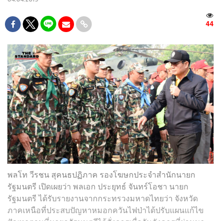
44
พลโท วีรชน สุคนธปฏิภาค รองโฆษกประจำสำนักนายก
รัฐมนตรี เปิดเผยว่า พลเอก ประยุทธ์ จันทร์โอชา นายก
รัฐมนตรี ได้รับรายงานจากกระทรวงมหาดไทยว่า จังหวัด
ภาคเหนือที่ประสบปัญหาหมอกควันไฟป่าได้ปรับแผนแก้ไข