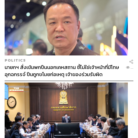
POLITICS
นายกฯ สั่งเข้มพกปืนนอกเคหสถาน ชี้ไม่ใช่เจ้าหน้าที่มีโทษ
...
อุกฉกรรจ์ ปืนถูกขโมยก่อเหตุ เจ้าของร่วมรับผิด