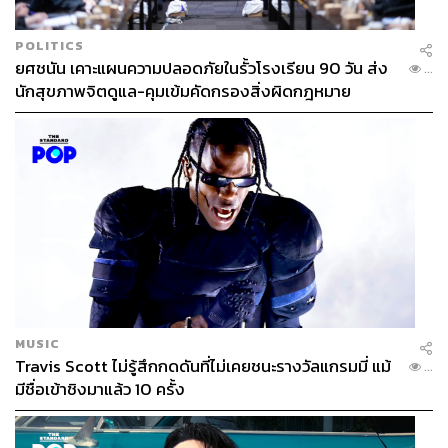
POLITICS
ยศชนัน เคาะแผนความปลอดภัยในรั้วโรงเรียน 90 วัน ส่ง
...
นักสุขภาพจิตดูแล-คุมเข้มคัดกรองสิ่งผิดกฎหมาย
MUSIC
Travis Scott ไม่รู้สึกกดดันที่ไม่เคยชนะรางวัลแกรมมี่ แม้
...
มีชื่อเข้าชิงมาแล้ว 10 ครั้ง