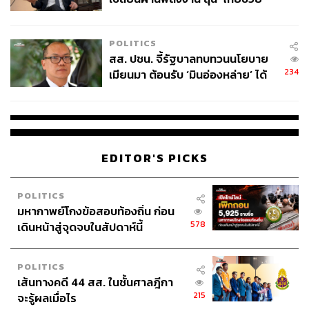
ไทยพลัส’ เฟส 2 รอประเมินความ
เหมาะสม
POLITICS
สส. ปชน. จี้รัฐบาลทบทวนนโยบาย
234
เมียนมา ต้อนรับ ‘มินอ่องหล่าย’ ได้
แค่สัญญาว่างเปล่า
EDITOR'S PICKS
POLITICS
มหากาพย์โกงข้อสอบท้องถิ่น ก่อน
578
เดินหน้าสู่จุดจบในสัปดาห์นี้
POLITICS
เส้นทางคดี 44 สส. ในชั้นศาลฎีกา
215
จะรู้ผลเมื่อไร