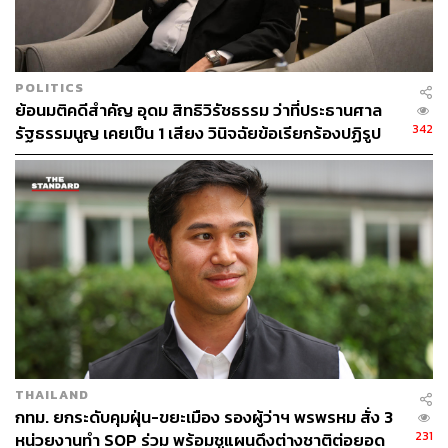
POLITICS
ย้อนมติคดีสำคัญ อุดม สิทธิวิรัชธรรม ว่าที่ประธานศาล
342
รัฐธรรมนูญ เคยเป็น 1 เสียง วินิจฉัยข้อเรียกร้องปฏิรูป
สถาบันฯ ไม่เข้าข่ายล้มล้าง
THAILAND
กทม. ยกระดับคุมฝุ่น-ขยะเมือง รองผู้ว่าฯ พรพรหม สั่ง 3
231
หน่วยงานทำ SOP ร่วม พร้อมชูแผนดึงต่างชาติต่อยอด