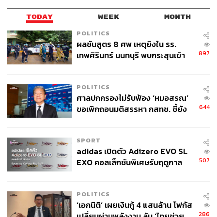
TODAY
WEEK
MONTH
POLITICS
ผลชันสูตร 8 ศพ เหตุยิงใน รร.
897
เทพศิรินทร์ นนทบุรี พบกระสุนเข้า
จุดสำคัญ ‘ศีรษะ-หน้าอก’ ครูถูกยิง
4 นัด จากระยะไกล
POLITICS
ศาลปกครองไม่รับฟ้อง ‘หมอสรณ’
644
ขอเพิกถอนมติสรรหา กสทช. ชี้ยัง
ไม่ใช่ผู้เดือดร้อนเสียหาย
SPORT
adidas เปิดตัว Adizero EVO SL
507
EXO คอลเล็กชันพิเศษรับฤดูกาล
College Football
POLITICS
‘เอกนิติ’ เผยเงินกู้ 4 แสนล้าน โฟกัส
286
เปลี่ยนผ่านพลังงาน ลุ้น ‘ไทยช่วย