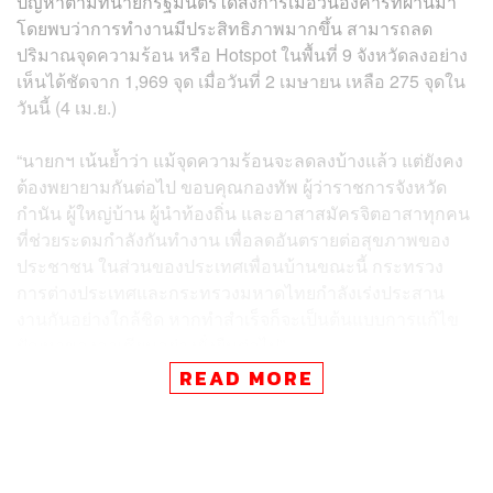
ปัญหาตามที่นายกรัฐมนตรีได้สั่งการเมื่อวันอังคารที่ผ่านมา
โดยพบว่าการทำงานมีประสิทธิภาพมากขึ้น สามารถลด
ปริมาณจุดความร้อน หรือ Hotspot ในพื้นที่ 9 จังหวัดลงอย่าง
เห็นได้ชัดจาก 1,969 จุด เมื่อวันที่ 2 เมษายน เหลือ 275 จุดใน
วันนี้ (4 เม.ย.)
“นายกฯ เน้นย้ำว่า แม้จุดความร้อนจะลดลงบ้างแล้ว แต่ยังคง
ต้องพยายามกันต่อไป ขอบคุณกองทัพ ผู้ว่าราชการจังหวัด
กำนัน ผู้ใหญ่บ้าน ผู้นำท้องถิ่น และอาสาสมัครจิตอาสาทุกคน
ที่ช่วยระดมกำลังกันทำงาน เพื่อลดอันตรายต่อสุขภาพของ
ประชาชน ในส่วนของประเทศเพื่อนบ้านขณะนี้ กระทรวง
การต่างประเทศและกระทรวงมหาดไทยกำลังเร่งประสาน
งานกันอย่างใกล้ชิด หากทำสำเร็จก็จะเป็นต้นแบบการแก้ไข
ปัญหาของอาเซียนอย่างยั่งยืนต่อไป”
READ MORE
สำหรับภาพรวมของการดำเนินงานนั้น กองทัพภาคที่ 3 ได้
ร่วมกับผู้ว่าราชการจังหวัดในพื้นที่ ติดตามข้อมูลจาก
ภาพถ่ายดาวเทียมเพื่อให้เห็นจุดความร้อน และกำหนดเขต
พื้นที่เสี่ยง 3 ลักษณะคือ พื้นที่เมือง พื้นที่การเกษตร และพื้นที่