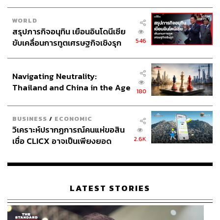
WORLD
สรุปภารกิจอนุทิน เยือนอินโดนีเซีย
546
ขับเคลื่อนการทูตเศรษฐกิจเชิงรุก
ประกาศหุ้นส่วนยุทธศาสตร์ไทย –
อินโดนีเซีย
Navigating Neutrality:
Thailand and China in the Age
180
of a New Global Order
BUSINESS
/
ECONOMIC
วิเคราะห์ปรากฏการณ์คนแห่ขอสิน
2.6K
เชื่อ CLICX อาจเป็นเพียงยอด
ภูเขาน้ำแข็ง ของปัญหาหนี้ครัว
เรือนไทยที่ถูกซุกไว้
LATEST STORIES