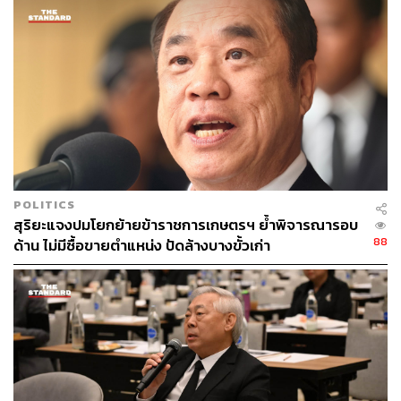
POLITICS
สุริยะแจงปมโยกย้ายข้าราชการเกษตรฯ ย้ำพิจารณารอบ
88
ด้าน ไม่มีซื้อขายตำแหน่ง ปัดล้างบางขั้วเก่า