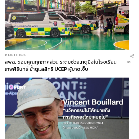
POLITICS
สพฉ. ขอบคุณทุกภาคส่วน ระดมช่วยเหตุยิงในโรงเรียน
...
เทพศิรินทร์ ย้ำดูแลสิทธิ UCEP ผู้บาดเจ็บ