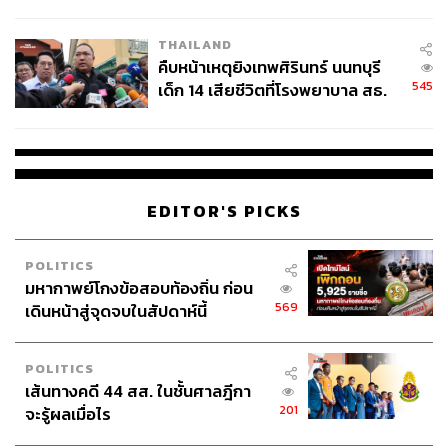
สอบปมขโมยปืนปู่ก่อเหตุ
THAILAND
คืบหน้าเหตุยิงเทพศิรินทร์ นนทบุรี
545
เด็ก 14 เสียชีวิตที่โรงพยาบาล สธ.
ยืนยันครูเสียชีวิต 5 ราย เจ็บ 22
ราย
EDITOR'S PICKS
POLITICS
มหากาพย์โกงข้อสอบท้องถิ่น ก่อน
569
เดินหน้าสู่จุดจบในสัปดาห์นี้
POLITICS
เส้นทางคดี 44 สส. ในชั้นศาลฎีกา
201
จะรู้ผลเมื่อไร