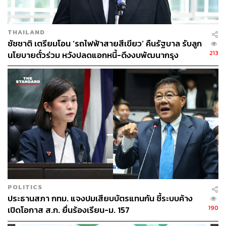
THAILAND
ชัชชาติ เตรียมโอน ‘รถไฟฟ้าสายสีเขียว’ คืนรัฐบาล รับลูก
213
นโยบายตั๋วร่วม หวังปลดแอกหนี้-ดึงงบพัฒนากรุง
POLITICS
ประธานสภา กทม. แจงปมเสียบบัตรแทนกัน ชี้ระบบค้าง
190
เปิดโอกาส ส.ก. ยื่นร้องเรียน-ม. 157