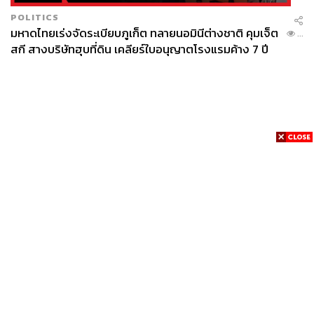
POLITICS
มหาดไทยเร่งจัดระเบียบภูเก็ต ทลายนอมินีต่างชาติ คุมเจ็ต
...
สกี สางบริษัทฮุบที่ดิน เคลียร์ใบอนุญาตโรงแรมค้าง 7 ปี
News
Wealth
Pop
Podcast
Video
Now
Opinion
Careers
Events
Privacy
About
Contact
Policy
FOR
ADVERTISING
MEMBERSHIP