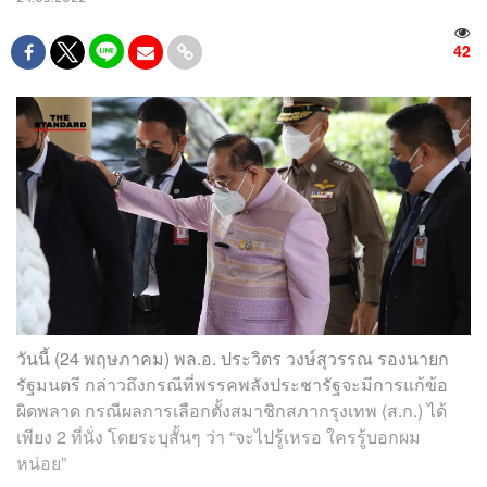
42
วันนี้ (24 พฤษภาคม) พล.อ. ประวิตร ​วงษ์​สุวรรณ รองนายก​
รัฐมนตรี​ กล่าวถึงกรณีที่​พรรคพลังประชา​รัฐ​จะมีการแก้ข้อ
ผิดพลาด กรณีผลการเลือกตั้งสมาชิกสภากรุงเทพ (ส.ก.) ได้
เพียง​ 2​ ที่นั่ง​ โดยระบุสั้นๆ ว่า​ “จะไปรู้เหรอ​ ใครรู้บอกผม
หน่อย”