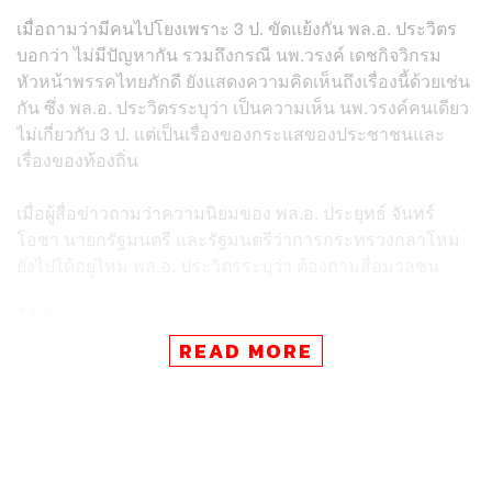
เมื่อถามว่ามีคนไปโยงเพราะ​ 3​ ป. ขัดแย้งกัน พล.อ. ประวิตร
บอกว่า ไม่มีปัญหากัน รวมถึงกรณี นพ.วรงค์​ เดช​กิจ​วิกรม​
หัวหน้า​พรรค​ไทย​ภักดี​ ยังแสดงความคิดเห็นถึงเรื่องนี้​ด้วยเช่น
กัน​ ซึ่ง พล.อ. ประวิตรระบุว่า เป็นความเห็น นพ.วรงค์​คนเดียว
ไม่เกี่ยวกับ 3 ป. แต่เป็นเรื่องของกระแสของประชาชนและ
เรื่องของท้องถิ่น​
เมื่อผู้สื่อข่าวถามว่า​ความนิยมของ พล.อ. ประยุทธ์​ จันทร์​
โอชา ​นายก​รัฐมนตรี ​และรัฐมนตรี​ว่าการ​กระทรวง​กลาโหม​
ยังไปได้อยู่ไหม​ พล.อ. ประวิตร​ระบุว่า​ ต้องถามสื่อมวลชน​
TAGS:
ประวิตร วงษ์สุวรรณ
พรรคพลังประชารัฐ
เลือกตั้งผู้ว่าฯ กทม
ผู้ว่าฯ กทม.
READ MORE
ผู้ว่าราชการกรุงเทพมหานคร
สมาชิกสภากรุงเทพมหานคร (ส.ก.)
เลือกตั้ง ส.ก.
42