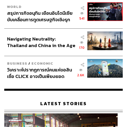
WORLD
สรุปภารกิจอนุทิน เยือนอินโดนีเซีย
541
ขับเคลื่อนการทูตเศรษฐกิจเชิงรุก
ประกาศหุ้นส่วนยุทธศาสตร์ไทย –
อินโดนีเซีย
Navigating Neutrality:
Thailand and China in the Age
170
of a New Global Order
BUSINESS
/
ECONOMIC
วิเคราะห์ปรากฏการณ์คนแห่ขอสิน
2.6K
เชื่อ CLICX อาจเป็นเพียงยอด
ภูเขาน้ำแข็ง ของปัญหาหนี้ครัว
เรือนไทยที่ถูกซุกไว้
LATEST STORIES