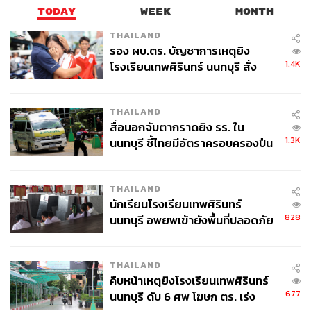
TODAY
WEEK
MONTH
THAILAND
รอง ผบ.ตร. บัญชาการเหตุยิง
1.4K
โรงเรียนเทพศิรินทร์ นนทบุรี สั่ง
ค้นหา 2 รอบยืนยันไร้คนติดค้าง พบ
ศพปู่-ย่าที่บ้านพักผู้ก่อเหตุ
THAILAND
สื่อนอกจับตากราดยิง รร. ใน
1.3K
นนทบุรี ชี้ไทยมีอัตราครอบครองปืน
สูงในระดับต้นของภูมิภาค
THAILAND
นักเรียนโรงเรียนเทพศิรินทร์
828
นนทบุรี อพยพเข้ายังพื้นที่ปลอดภัย
ชั่วคราว หลังเหตุใช้อาวุธปืนภายใน
โรงเรียนคลี่คลาย
THAILAND
คืบหน้าเหตุยิงโรงเรียนเทพศิรินทร์
677
นนทบุรี ดับ 6 ศพ โฆษก ตร. เร่ง